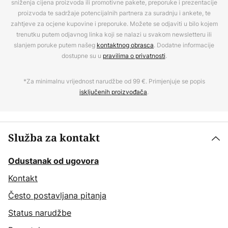
sniženja cijena proizvoda ili promotivne pakete, preporuke i prezentacije
proizvoda te sadržaje potencijalnih partnera za suradnju i ankete, te
zahtjeve za ocjene kupovine i preporuke. Možete se odjaviti u bilo kojem
trenutku putem odjavnog linka koji se nalazi u svakom newsletteru ili
slanjem poruke putem našeg
kontaktnog obrasca
. Dodatne informacije
dostupne su u
pravilima o privatnosti
.
*Za minimalnu vrijednost narudžbe od 99 €. Primjenjuje se popis
isključenih proizvođača
.
Služba za kontakt
Odustanak od ugovora
Kontakt
Često postavljana pitanja
Status narudžbe