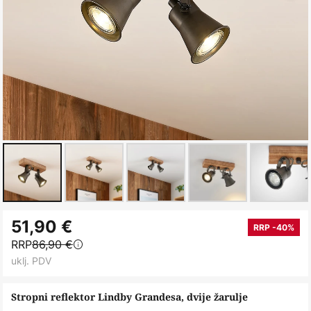
Skip
51,90 €
to
RRP -40%
RRP
86,90 €
the
uklj. PDV
beginning
of
Stropni reflektor Lindby Grandesa, dvije žarulje
the