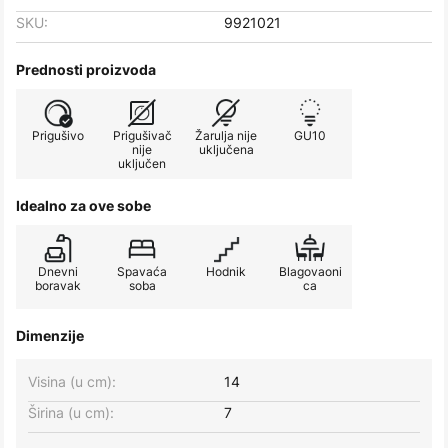
SKU:
9921021
Prednosti proizvoda
Prigušivo
Prigušivač
Žarulja nije
GU10
nije
uključena
uključen
Idealno za ove sobe
Dnevni
Spavaća
Hodnik
Blagovaoni
boravak
soba
ca
Dimenzije
Visina (u cm):
14
Širina (u cm):
7