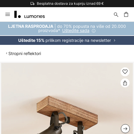
Besplatna dostava za kupnju iznad 69 €
Skip
to
Content
| do 70% popusta na više od 20.000
LJETNA RASPRODAJA
proizvoda*
Uštedite sada
prilikom registracije na newsletter
Uštedite 15%
Stropni reflektori
Skip
to
the
end
of
the
images
gallery