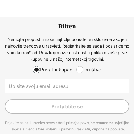
Bilten
Nemojte propustiti naše najbolje ponude, ekskluzivne akcije i
najnovije trendove u rasvjeti. Registrirajte se sada i poslat ćemo
vam kupon* od 15 % koji možete iskoristiti prilikom vaše prve
kupovine u našoj internetskoj trgovini.
Privatni kupac
Društvo
Pretplatite se
Prijavite se na Lumories newsletter i primajte povoljne ponude za svjetiljke
i svjetala, ventilatore, solarnu i pametnu rasvjetu, kupone za popuste,