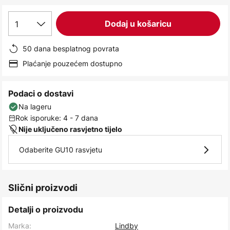
images
gallery
1
Dodaj u košaricu
50 dana besplatnog povrata
Plaćanje pouzećem dostupno
Podaci o dostavi
Na lageru
Rok isporuke: 4 - 7 dana
Nije uključeno rasvjetno tijelo
Odaberite GU10 rasvjetu
Slični proizvodi
Detalji o proizvodu
Marka:
Lindby