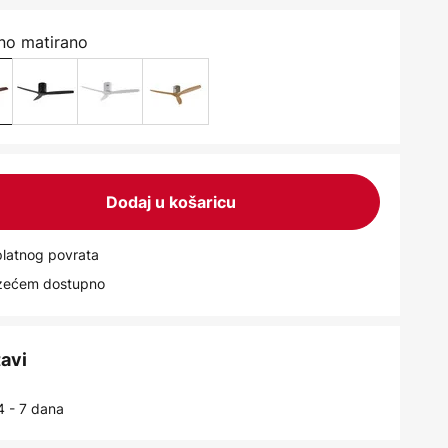
rno matirano
Dodaj u košaricu
latnog povrata
uzećem dostupno
tavi
4 - 7 dana