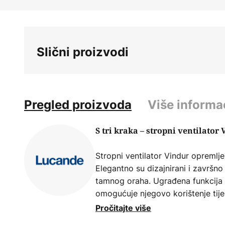
Skip
to
the
beginning
Slični proizvodi
of
the
images
gallery
Pregled proizvoda
Više informa
S tri kraka – stropni ventilator
Stropni ventilator Vindur opremljen
Elegantno su dizajnirani i završno
tamnog oraha. Ugrađena funkcija r
omogućuje njegovo korištenje tijek
daljinski upravljač omogućuje va
Pročitajte više
postavljanje tajmera. Nadalje, ug