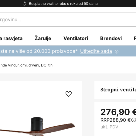
Besplatno vratite robu u roku od 50 dana
a rasvjeta
Žarulje
Ventilatori
Brendovi
sta na više od 20.000 proizvoda*
Uštedite sada
nde Vindur, crni, drveni, DC, tih
Stropni ventil
276,90 
RRP
288,90 €
uklj. PDV