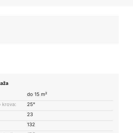
taža
do 15 m²
 krova:
25°
23
132