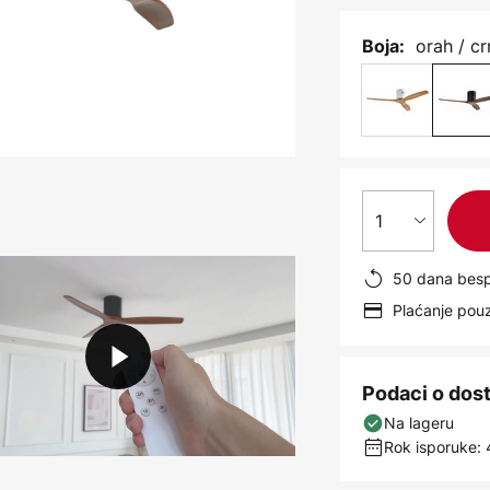
orah / c
Boja:
1
50 dana besp
Plaćanje po
Podaci o dos
Na lageru
Rok isporuke: 