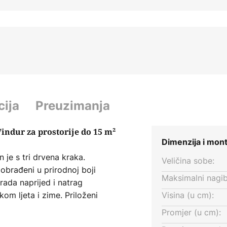
cija
Preuzimanja
 Vindur za prostorije do 15 m²
Dimenzija i mon
 je s tri drvena kraka.
Veličina sobe:
 obrađeni u prirodnoj boji
Maksimalni nagib
ada naprijed i natrag
om ljeta i zime. Priloženi
Visina (u cm):
m podešavanje brzine kao i
Promjer (u cm):
rađeni DC motor osigurava tihi