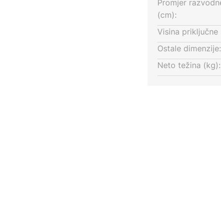
Promjer razvodne
(cm):
Visina priključne 
Ostale dimenzije:
ine:
Neto težina (kg):
³/min
m/s
: 47 dB(A)