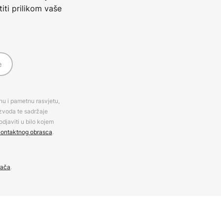
iti prilikom vaše
e
rnu i pametnu rasvjetu,
izvoda te sadržaje
djaviti u bilo kojem
ontaktnog obrasca
.
đača
.