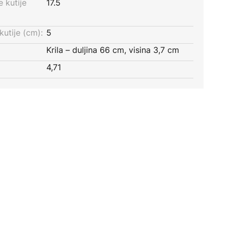
 kutije
17.5
kutije (cm):
5
Krila – duljina 66 cm, visina 3,7 cm
4,71