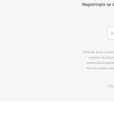
Registrirajte se
Prijavite se na Lumori
kupone za popuste
potencijalnih partn
trenutku putem odj
*Za 