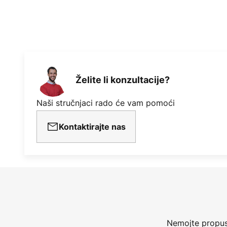
- Radna vrijednost (SV): 4,88 (m³
- Daljinski upravljač zahtijeva 2 
Želite li konzultacije?
Naši stručnjaci rado će vam pomoći
Kontaktirajte nas
Nemojte propust