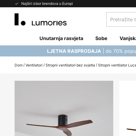
Skip
Najširi izbor brendova u Europi
to
Pretražite
Content
trgovinu...
Unutarnja rasvjeta
Sobe
Vanjsk
| do 70% popu
LJETNA RASPRODAJA
Dom
Ventilatori
Stropni ventilatori bez svjetla
Stropni ventilator Luca
Skip
to
the
end
of
the
images