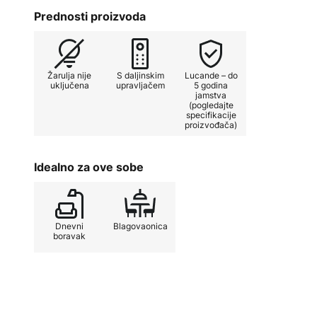
rad.
Prednosti proizvoda
Tehnički detalji
Žarulja nije
S daljinskim
Lucande – do
Potrošnja energije po postavci brz
uključena
upravljačem
5 godina
jamstva
(pogledajte
- 40 vata pri 200 o/min
specifikacije
proizvođača)
- 11,8 vata pri 139 o/min
Idealno za ove sobe
- 4 vata pri 80 o/min
- Maksimalni protok zraka: 170 m
Dnevni
Blagovaonica
boravak
- Maksimalna brzina zraka: 2,75 
- Razina zvučne snage ventilatora