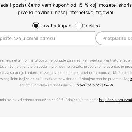
 sada i poslat ćemo vam kupon* od 15 % koji možete iskorist
prve kupovine u našoj internetskoj trgovini.
Privatni kupac
Društvo
Pretplatite s
es newsletter i primajte povoljne ponude za svjetiljke i svjetala, ventilatore, sola
, sniženja cijena proizvoda ili promotivne pakete, preporuke i prezentacije pro
era za suradnju i ankete, te zahtjeve za ocjene kupovine i preporuke. Možete se o
avnog linka koji se nalazi u svakom newsletteru ili slanjem poruke putem našeg
k
Dodatne informacije dostupne su u
pravilima o privatnosti
.
minimalnu vrijednost narudžbe od 99 €. Primjenjuje se popis
isključenih proizvo