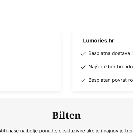
/min)/W
x AAA NiCd punjive baterije
Lumories.hr
Besplatna dostava 
Najširi izbor brend
Besplatan povrat r
Bilten
iti naše najbolje ponude, ekskluzivne akcije i najnovije tren