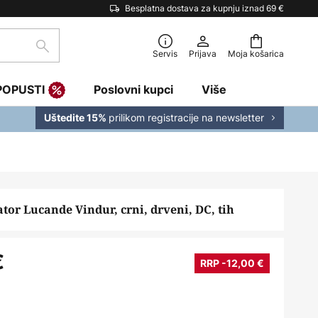
Besplatna dostava za kupnju iznad 69 €
traži
Servis
Prijava
Moja košarica
POPUSTI
Poslovni kupci
Više
prilikom registracije na newsletter
Uštedite 15%
ator Lucande Vindur, crni, drveni, DC, tih
€
RRP -12,00 €