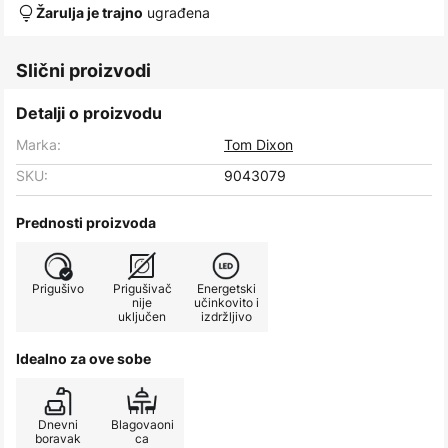
ugrađena
Žarulja je trajno
Slični proizvodi
Detalji o proizvodu
Marka:
Tom Dixon
SKU:
9043079
Prednosti proizvoda
Prigušivo
Prigušivač
Energetski
nije
učinkovito i
uključen
izdržljivo
Idealno za ove sobe
Dnevni
Blagovaoni
boravak
ca