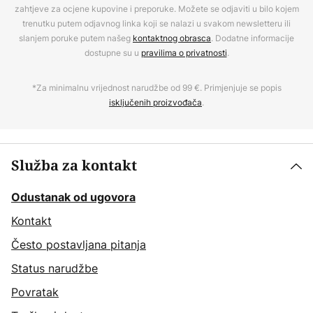
zahtjeve za ocjene kupovine i preporuke. Možete se odjaviti u bilo kojem
trenutku putem odjavnog linka koji se nalazi u svakom newsletteru ili
slanjem poruke putem našeg
kontaktnog obrasca
. Dodatne informacije
dostupne su u
pravilima o privatnosti
.
*Za minimalnu vrijednost narudžbe od 99 €. Primjenjuje se popis
isključenih proizvođača
.
Služba za kontakt
Odustanak od ugovora
Kontakt
Često postavljana pitanja
Status narudžbe
Povratak