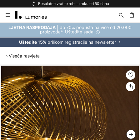
Besplatno vratite robu u roku od 50 dana
Skip
to
Content
| do 70% popusta na više od 20.000
LJETNA RASPRODAJA
proizvoda*
Uštedite sada
prilikom registracije na newsletter
Uštedite 15%
Viseća rasvjeta
Skip
to
the
end
of
the
images
gallery