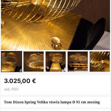
Skip
3.025,00 €
to
the
uklj. PDV
beginning
of
Tom Dixon Spring Velika viseća lampa Ø 95 cm mesing
the