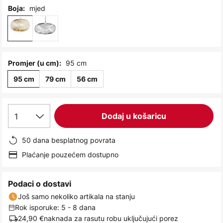
images
mjed
Boja:
gallery
95 cm
Promjer (u cm):
95 cm
79 cm
56 cm
1
Dodaj u košaricu
50 dana besplatnog povrata
Plaćanje pouzećem dostupno
Podaci o dostavi
Još samo nekoliko artikala na stanju
Rok isporuke: 5 - 8 dana
24,90 €
naknada za rasutu robu uključujući porez