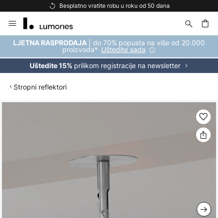
Besplatno vratite robu u roku od 50 dana
Skip
to
Content
| do 70% popusta na više od 20.000
LJETNA RASPRODAJA
proizvoda*
Uštedite sada
prilikom registracije na newsletter
Uštedite 15%
Stropni reflektori
Skip
to
the
end
of
the
images
gallery