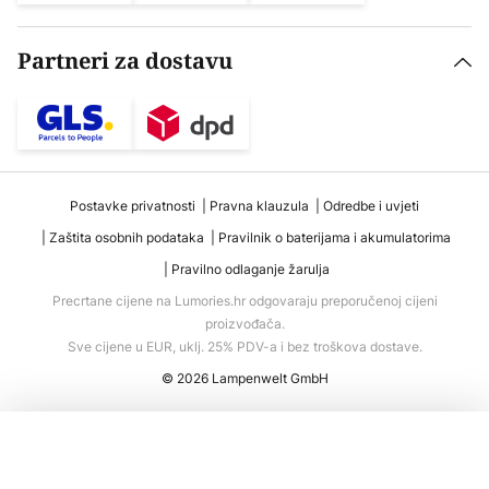
Partneri za dostavu
Postavke privatnosti
Pravna klauzula
Odredbe i uvjeti
Zaštita osobnih podataka
Pravilnik o baterijama i akumulatorima
Pravilno odlaganje žarulja
Precrtane cijene na Lumories.hr odgovaraju preporučenoj cijeni
proizvođača.
Sve cijene u EUR, uklj. 25% PDV-a i bez troškova dostave.
© 2026 Lampenwelt GmbH
Dodaj u košaricu