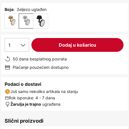
images
gallery
željezo uglađen
Boja:
1
Dodaj u košaricu
50 dana besplatnog povrata
Plaćanje pouzećem dostupno
Podaci o dostavi
Još samo nekoliko artikala na stanju
Rok isporuke: 4 - 7 dana
ugrađena
Žarulja je trajno
Slični proizvodi