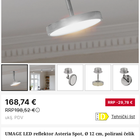
Skip
168,74 €
to
RRP -29,78 €
RRP
198,52 €
the
Tehnički list
uklj. PDV
beginning
of
UMAGE LED reflektor Asteria Spot, Ø 12 cm, polirani čelik
the