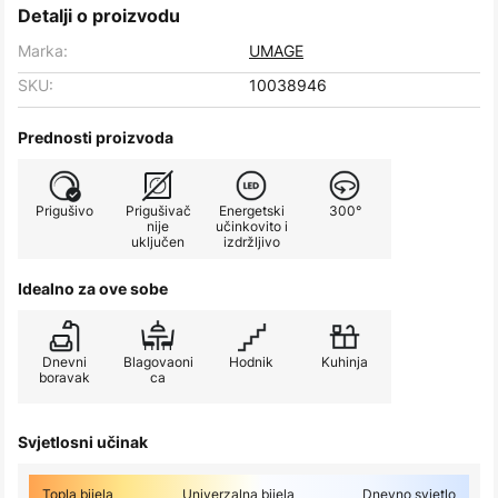
Detalji o proizvodu
Marka:
UMAGE
SKU:
10038946
Prednosti proizvoda
Prigušivo
Prigušivač
Energetski
300°
nije
učinkovito i
uključen
izdržljivo
Idealno za ove sobe
Dnevni
Blagovaoni
Hodnik
Kuhinja
boravak
ca
Svjetlosni učinak
Topla bijela
Univerzalna bijela
Dnevno svjetlo