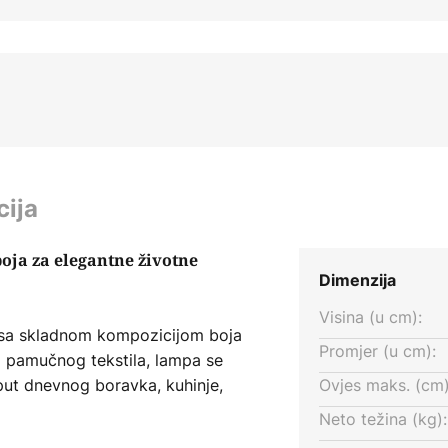
cija
oja za elegantne životne
Dimenzija
Visina (u cm):
 sa skladnom kompozicijom boja
Promjer (u cm):
g pamučnog tekstila, lampa se
put dnevnog boravka, kuhinje,
Ovjes maks. (cm)
odnu atmosferu i dodaju stilske
Neto težina (kg):