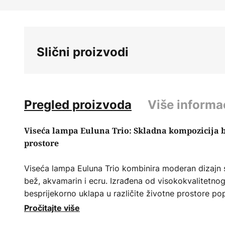
Skip
to
the
beginning
Slični proizvodi
of
the
images
gallery
Pregled proizvoda
Više informa
Viseća lampa Euluna Trio: Skladna kompozicija b
prostore
Viseća lampa Euluna Trio kombinira moderan dizajn
bež, akvamarin i ecru. Izrađena od visokokvalitetno
besprijekorno uklapa u različite životne prostore po
spavaće sobe i blagovaonice. Meke boje stvaraju ug
Pročitajte više
detalje svakoj prostoriji.