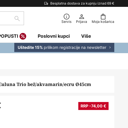
Besplatna dostava za kupnju iznad 69 €
traži
Servis
Prijava
Moja košarica
POPUSTI
Poslovni kupci
Više
prilikom registracije na newsletter
Uštedite 15%
Euluna Trio bež/akvamarin/ecru Ø45cm
€
RRP -74,00 €