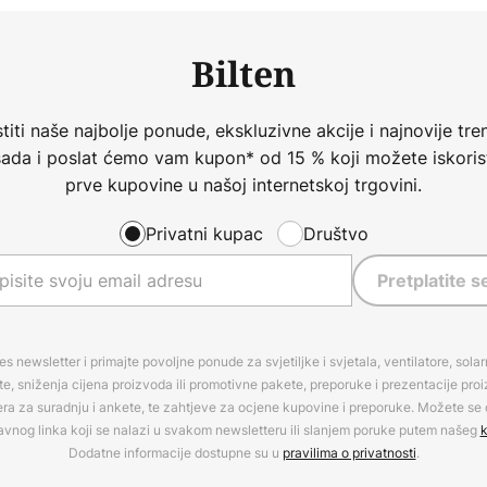
Bilten
iti naše najbolje ponude, ekskluzivne akcije i najnovije tren
 sada i poslat ćemo vam kupon* od 15 % koji možete iskorist
prve kupovine u našoj internetskoj trgovini.
Privatni kupac
Društvo
Pretplatite s
es newsletter i primajte povoljne ponude za svjetiljke i svjetala, ventilatore, sola
, sniženja cijena proizvoda ili promotivne pakete, preporuke i prezentacije pro
era za suradnju i ankete, te zahtjeve za ocjene kupovine i preporuke. Možete se o
avnog linka koji se nalazi u svakom newsletteru ili slanjem poruke putem našeg
k
Dodatne informacije dostupne su u
pravilima o privatnosti
.