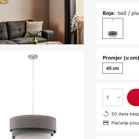
bež / pl
Boja:
Promjer (u cm)
45 cm
1
50 dana besp
Plaćanje po