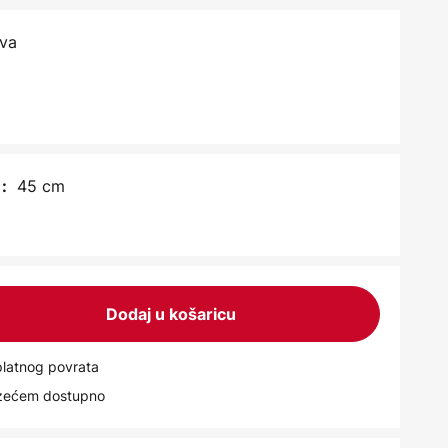
ava
45 cm
:
Dodaj u košaricu
latnog povrata
uzećem dostupno