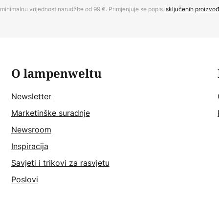
minimalnu vrijednost narudžbe od 99 €. Primjenjuje se popis
isključenih proizvo
O lampenweltu
Newsletter
Marketinške suradnje
Newsroom
Inspiracija
Savjeti i trikovi za rasvjetu
Poslovi