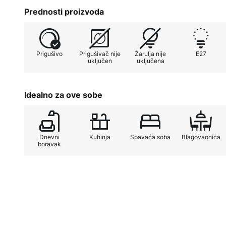
Prednosti proizvoda
Još jedna izvanredna značajka viseće svjetiljke Eul
prigušivanja, što je omogućeno vanjskim prigušivač
podešavanje intenziteta svjetla kako bi se stvorila že
Prigušivo
Prigušivač nije
Žarulja nije
E27
nudi ne samo estetsko obogaćenje već i funkcionalnu
uključen
uključena
potrebe rasvjete.
Idealno za ove sobe
Dnevni
Kuhinja
Spavaća soba
Blagovaonica
boravak