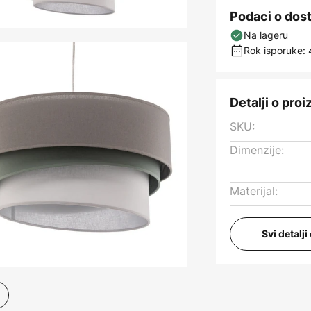
Podaci o dos
Na lageru
Rok isporuke: 
Detalji o pro
SKU:
Dimenzije:
Materijal:
Svi detalj