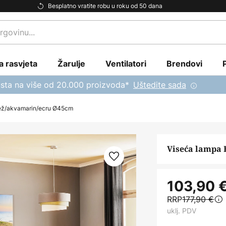
Besplatno vratite robu u roku od 50 dana
a rasvjeta
Žarulje
Ventilatori
Brendovi
sta na više od 20.000 proizvoda*
Uštedite sada
bež/akvamarin/ecru Ø45cm
Viseća lampa 
103,90 
RRP
177,90 €
uklj. PDV