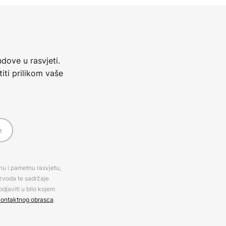
dove u rasvjeti.
iti prilikom vaše
e
rnu i pametnu rasvjetu,
izvoda te sadržaje
djaviti u bilo kojem
ontaktnog obrasca
.