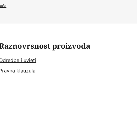
đača
.
Raznovrsnost proizvoda
Odredbe i uvjeti
Pravna klauzula