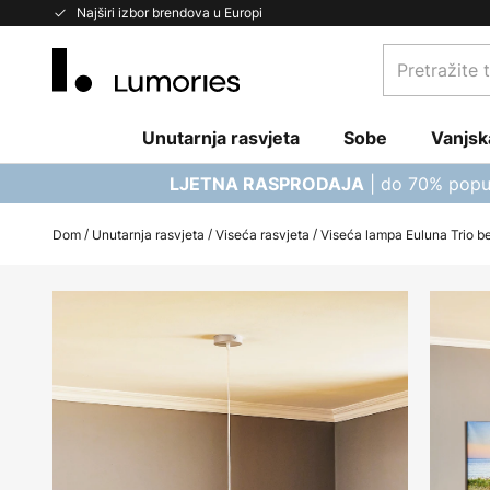
Skip
Najširi izbor brendova u Europi
to
Pretražite
Content
trgovinu...
Unutarnja rasvjeta
Sobe
Vanjsk
| do 70% popu
LJETNA RASPRODAJA
Dom
Unutarnja rasvjeta
Viseća rasvjeta
Viseća lampa Euluna Trio 
Skip
to
the
end
of
the
images