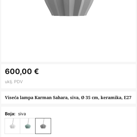
Skip
600,00 €
to
the
uklj. PDV
beginning
of
Viseća lampa Karman Sahara, siva, Ø 35 cm, keramika, E27
the
images
siva
Boja:
gallery