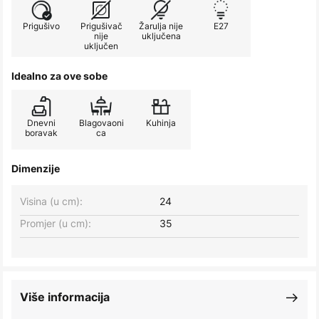
Prigušivo
Prigušivač
Žarulja nije
E27
nije
uključena
uključen
Idealno za ove sobe
Dnevni
Blagovaoni
Kuhinja
boravak
ca
Dimenzije
Visina (u cm):
24
Promjer (u cm):
35
Više informacija