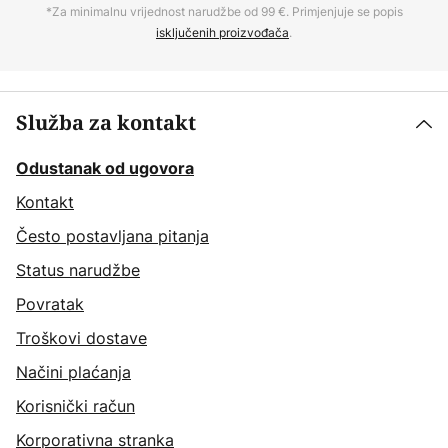
*Za minimalnu vrijednost narudžbe od 99 €. Primjenjuje se popis
isključenih proizvođača
.
Služba za kontakt
Odustanak od ugovora
Kontakt
Često postavljana pitanja
Status narudžbe
Povratak
Troškovi dostave
Načini plaćanja
Korisnički račun
Korporativna stranka