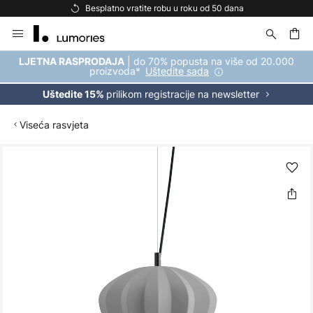
Besplatno vratite robu u roku od 50 dana
Skip
to
Content
| do 70% popusta na više od 20.000
LJETNA RASPRODAJA
proizvoda*
Uštedite sada
prilikom registracije na newsletter
Uštedite 15%
Viseća rasvjeta
Skip
to
the
end
of
the
images
gallery