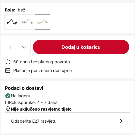
images
gallery
bež
Boja:
1
Dodaj u košaricu
50 dana besplatnog povrata
Plaćanje pouzećem dostupno
Podaci o dostavi
Na lageru
Rok isporuke: 4 - 7 dana
Nije uključeno rasvjetno tijelo
Odaberite E27 rasvjetu