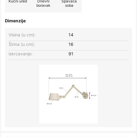
Kućni ured
Dnevni
Spavaća
boravak
soba
Dimenzije
Visina (u cm):
14
Širina (u cm):
16
iskrcavanje:
91