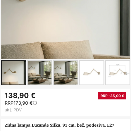
Skip
138,90 €
to
RRP -35,00 €
RRP
173,90 €
the
uklj. PDV
beginning
of
Zidna lampa Lucande Silka, 91 cm, bež, podesiva, E27
the