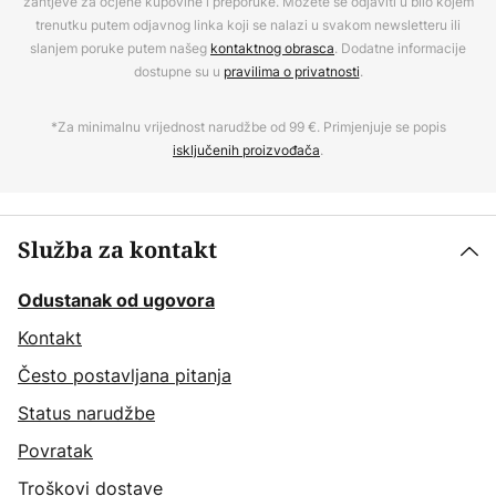
zahtjeve za ocjene kupovine i preporuke. Možete se odjaviti u bilo kojem
trenutku putem odjavnog linka koji se nalazi u svakom newsletteru ili
slanjem poruke putem našeg
kontaktnog obrasca
. Dodatne informacije
dostupne su u
pravilima o privatnosti
.
*Za minimalnu vrijednost narudžbe od 99 €. Primjenjuje se popis
isključenih proizvođača
.
Služba za kontakt
Odustanak od ugovora
Kontakt
Često postavljana pitanja
Status narudžbe
Povratak
Troškovi dostave