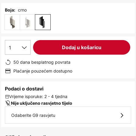
images
gallery
crno
Boja:
1
Dodaj u košaricu
50 dana besplatnog povrata
Plaćanje pouzećem dostupno
Podaci o dostavi
Vrijeme isporuke: 2 - 4 tjedna
Nije uključeno rasvjetno tijelo
Odaberite G9 rasvjetu