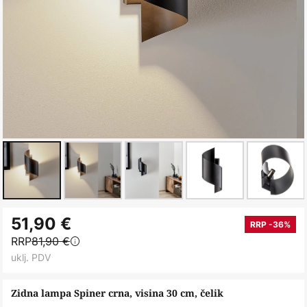
Skip
51,90 €
to
RRP -36%
RRP
81,90 €
the
uklj. PDV
beginning
of
Zidna lampa Spiner crna, visina 30 cm, čelik
the