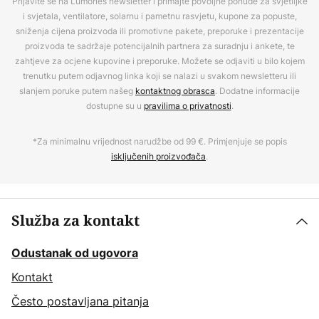
Prijavite se na Lumories newsletter i primajte povoljne ponude za svjetiljke
i svjetala, ventilatore, solarnu i pametnu rasvjetu, kupone za popuste,
sniženja cijena proizvoda ili promotivne pakete, preporuke i prezentacije
proizvoda te sadržaje potencijalnih partnera za suradnju i ankete, te
zahtjeve za ocjene kupovine i preporuke. Možete se odjaviti u bilo kojem
trenutku putem odjavnog linka koji se nalazi u svakom newsletteru ili
slanjem poruke putem našeg
kontaktnog obrasca
. Dodatne informacije
dostupne su u
pravilima o privatnosti
.
*Za minimalnu vrijednost narudžbe od 99 €. Primjenjuje se popis
isključenih proizvođača
.
Služba za kontakt
Odustanak od ugovora
Kontakt
Često postavljana pitanja