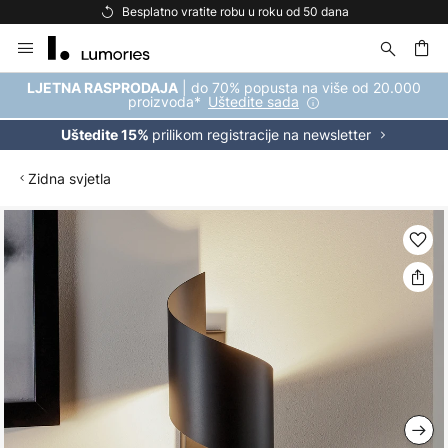
Besplatno vratite robu u roku od 50 dana
Skip
to
Content
| do 70% popusta na više od 20.000
LJETNA RASPRODAJA
proizvoda*
Uštedite sada
prilikom registracije na newsletter
Uštedite 15%
Zidna svjetla
Skip
to
the
end
of
the
images
gallery