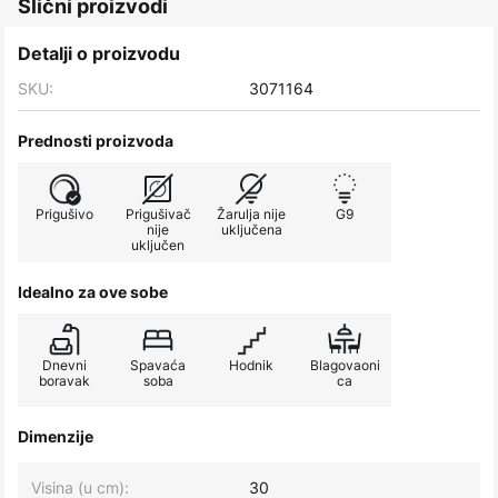
Slični proizvodi
Detalji o proizvodu
SKU:
3071164
Prednosti proizvoda
Prigušivo
Prigušivač
Žarulja nije
G9
nije
uključena
uključen
Idealno za ove sobe
Dnevni
Spavaća
Hodnik
Blagovaoni
boravak
soba
ca
Dimenzije
Visina (u cm):
30