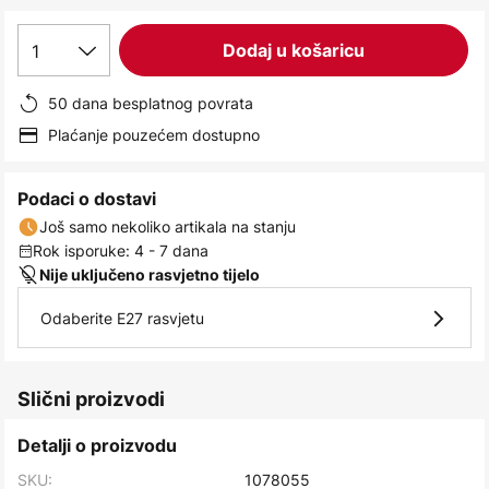
images
gallery
1
Dodaj u košaricu
50 dana besplatnog povrata
Plaćanje pouzećem dostupno
Podaci o dostavi
Još samo nekoliko artikala na stanju
Rok isporuke: 4 - 7 dana
Nije uključeno rasvjetno tijelo
Odaberite E27 rasvjetu
Slični proizvodi
Detalji o proizvodu
SKU:
1078055