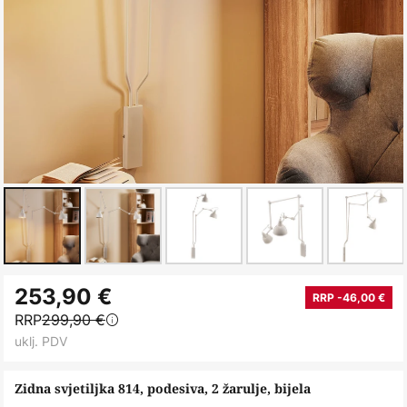
Skip
253,90 €
to
RRP -46,00 €
RRP
299,90 €
the
uklj. PDV
beginning
of
Zidna svjetiljka 814, podesiva, 2 žarulje, bijela
the