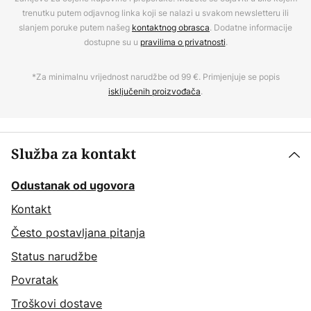
trenutku putem odjavnog linka koji se nalazi u svakom newsletteru ili
slanjem poruke putem našeg
kontaktnog obrasca
. Dodatne informacije
dostupne su u
pravilima o privatnosti
.
*Za minimalnu vrijednost narudžbe od 99 €. Primjenjuje se popis
isključenih proizvođača
.
Služba za kontakt
Odustanak od ugovora
Kontakt
Često postavljana pitanja
Status narudžbe
Povratak
Troškovi dostave