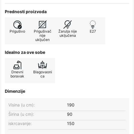
Prednosti proizvoda
Prigušivo
Prigušivač
Žarulja nije
E27
nije
uključena
uključen
Idealno za ove sobe
Dnevni
Blagovaoni
boravak
ca
Dimenzije
Visina (u cm):
190
Širina (u cm):
90
iskrcavanje:
150