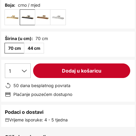
images
crno / mjed
Boja:
gallery
70 cm
Širina (u cm):
70 cm
44 cm
1
Dodaj u košaricu
50 dana besplatnog povrata
Plaćanje pouzećem dostupno
Podaci o dostavi
Vrijeme isporuke: 4 - 5 tjedna