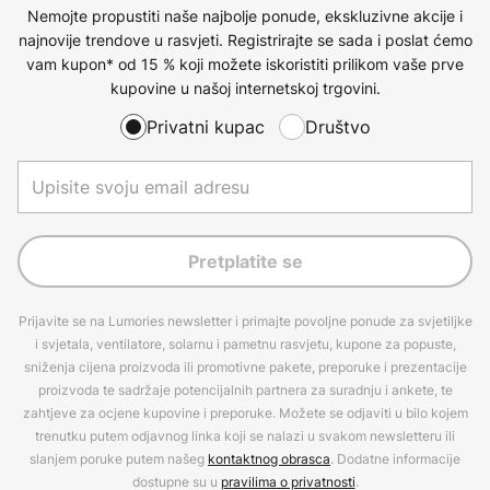
Nemojte propustiti naše najbolje ponude, ekskluzivne akcije i
najnovije trendove u rasvjeti. Registrirajte se sada i poslat ćemo
vam kupon* od 15 % koji možete iskoristiti prilikom vaše prve
kupovine u našoj internetskoj trgovini.
Privatni kupac
Društvo
Pretplatite se
Prijavite se na Lumories newsletter i primajte povoljne ponude za svjetiljke
i svjetala, ventilatore, solarnu i pametnu rasvjetu, kupone za popuste,
sniženja cijena proizvoda ili promotivne pakete, preporuke i prezentacije
proizvoda te sadržaje potencijalnih partnera za suradnju i ankete, te
zahtjeve za ocjene kupovine i preporuke. Možete se odjaviti u bilo kojem
trenutku putem odjavnog linka koji se nalazi u svakom newsletteru ili
slanjem poruke putem našeg
kontaktnog obrasca
. Dodatne informacije
dostupne su u
pravilima o privatnosti
.