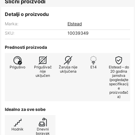
Slični proizvodi
Detalji o proizvodu
Marka:
Elstead
SKU:
10039349
Prednosti proizvoda
Prigušivo
Prigušivač
Žarulja nije
E14
Elstead – do
nije
uključena
20 godina
uključen
jamstva
(pogledajte
specifikacij
e
proizvođač
a)
Idealno za ove sobe
Hodnik
Dnevni
boravak