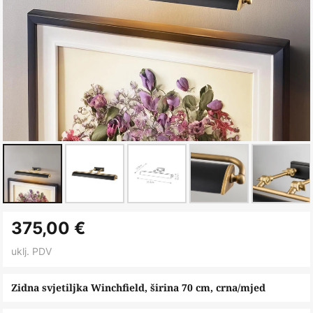
Skip
375,00 €
to
the
uklj. PDV
beginning
of
Zidna svjetiljka Winchfield, širina 70 cm, crna/mjed
the