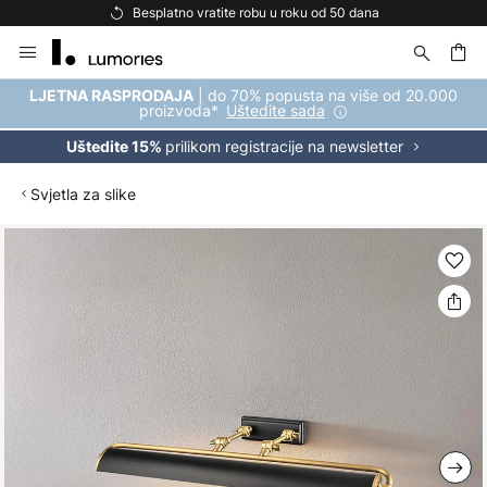
Besplatno vratite robu u roku od 50 dana
Skip
to
Content
| do 70% popusta na više od 20.000
LJETNA RASPRODAJA
proizvoda*
Uštedite sada
prilikom registracije na newsletter
Uštedite 15%
Svjetla za slike
Skip
to
the
end
of
the
images
gallery