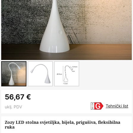
Skip
56,67 €
to
the
Tehnički list
uklj. PDV
beginning
of
Zozy LED stolna svjetiljka, bijela, prigušiva, fleksibilna
ruka
the