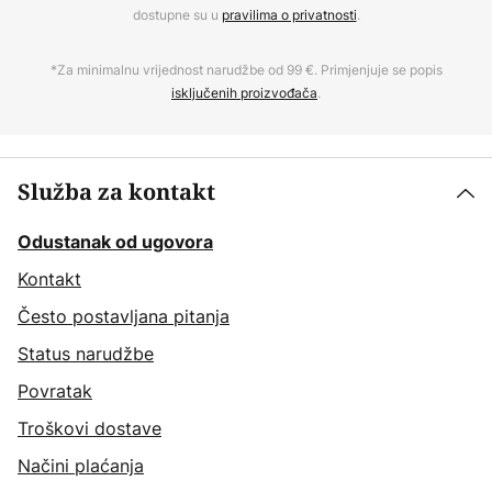
dostupne su u
pravilima o privatnosti
.
*Za minimalnu vrijednost narudžbe od 99 €. Primjenjuje se popis
isključenih proizvođača
.
Služba za kontakt
Odustanak od ugovora
Kontakt
Često postavljana pitanja
Status narudžbe
Povratak
Troškovi dostave
Načini plaćanja