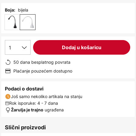
images
gallery
bijela
Boja:
1
Dodaj u košaricu
50 dana besplatnog povrata
Plaćanje pouzećem dostupno
Podaci o dostavi
Još samo nekoliko artikala na stanju
Rok isporuke: 4 - 7 dana
ugrađena
Žarulja je trajno
Slični proizvodi