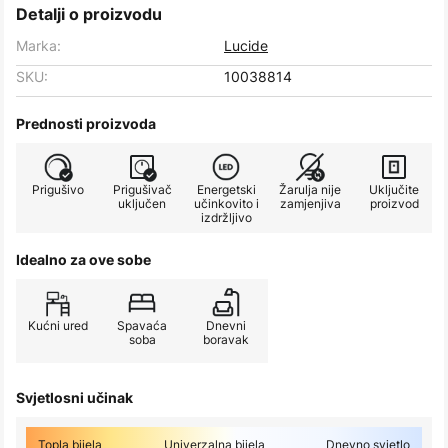
Detalji o proizvodu
Marka:
Lucide
SKU:
10038814
Prednosti proizvoda
Prigušivo
Prigušivač
Energetski
Žarulja nije
Uključite
uključen
učinkovito i
zamjenjiva
proizvod
izdržljivo
Idealno za ove sobe
Kućni ured
Spavaća
Dnevni
soba
boravak
Svjetlosni učinak
Topla bijela
Univerzalna bijela
Dnevno svjetlo