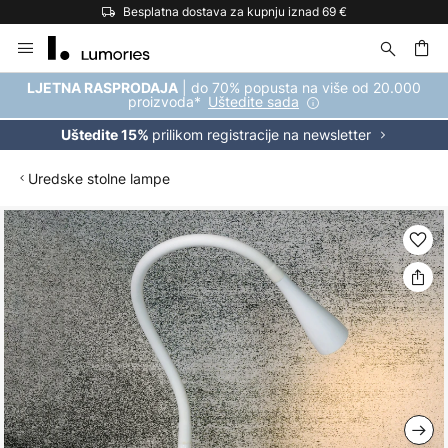
Besplatna dostava za kupnju iznad 69 €
Skip
to
Content
| do 70% popusta na više od 20.000
LJETNA RASPRODAJA
proizvoda*
Uštedite sada
prilikom registracije na newsletter
Uštedite 15%
Uredske stolne lampe
Skip
to
the
end
of
the
images
gallery