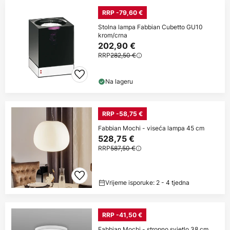
RRP -79,60 €
Stolna lampa Fabbian Cubetto GU10
krom/crna
202,90 €
RRP
282,50 €
Na lageru
RRP -58,75 €
Fabbian Mochi - viseća lampa 45 cm
528,75 €
RRP
587,50 €
Vrijeme isporuke: 2 - 4 tjedna
RRP -41,50 €
Fabbian Mochi - stropno svjetlo 38 cm