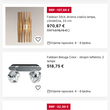
RRP -107,88 €
Fabbian Stick drvena viseća lampa,
cilindrična, 33 cm
970,87 €
RRP
1.078,75 €
Vrijeme isporuke: 4 - 6 tjedna
Fabbian Beluga Color - stropni reflektor, 2
lampe
518,75 €
Vrijeme isporuke: 4 - 6 tjedna
RRP -32,00 €