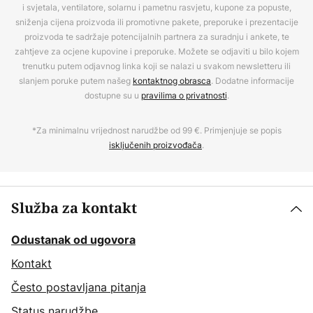
i svjetala, ventilatore, solarnu i pametnu rasvjetu, kupone za popuste,
sniženja cijena proizvoda ili promotivne pakete, preporuke i prezentacije
proizvoda te sadržaje potencijalnih partnera za suradnju i ankete, te
zahtjeve za ocjene kupovine i preporuke. Možete se odjaviti u bilo kojem
trenutku putem odjavnog linka koji se nalazi u svakom newsletteru ili
slanjem poruke putem našeg
kontaktnog obrasca
. Dodatne informacije
dostupne su u
pravilima o privatnosti
.
*Za minimalnu vrijednost narudžbe od 99 €. Primjenjuje se popis
isključenih proizvođača
.
Služba za kontakt
Odustanak od ugovora
Kontakt
Često postavljana pitanja
Status narudžbe