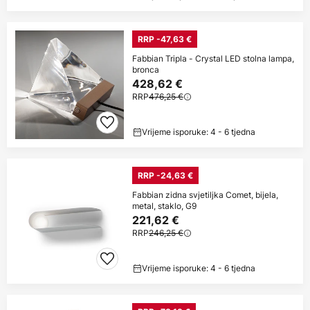
RRP -47,63 €
Fabbian Tripla - Crystal LED stolna lampa,
bronca
428,62 €
RRP
476,25 €
Vrijeme isporuke: 4 - 6 tjedna
RRP -24,63 €
Fabbian zidna svjetiljka Comet, bijela,
metal, staklo, G9
221,62 €
RRP
246,25 €
Vrijeme isporuke: 4 - 6 tjedna