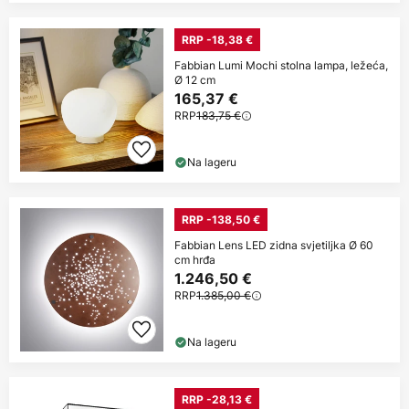
RRP -18,38 €
Fabbian Lumi Mochi stolna lampa, ležeća,
Ø 12 cm
165,37 €
RRP
183,75 €
Na lageru
RRP -138,50 €
Fabbian Lens LED zidna svjetiljka Ø 60
cm hrđa
1.246,50 €
RRP
1.385,00 €
Na lageru
RRP -28,13 €