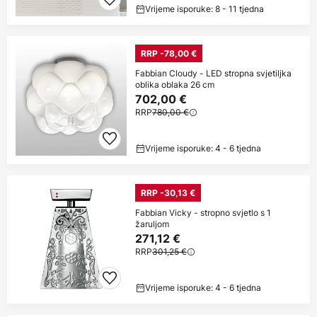
Vrijeme isporuke: 8 - 11 tjedna
RRP -78,00 €
Fabbian Cloudy - LED stropna svjetiljka
oblika oblaka 26 cm
702,00 €
RRP
780,00 €
Vrijeme isporuke: 4 - 6 tjedna
RRP -30,13 €
Fabbian Vicky - stropno svjetlo s 1
žaruljom
271,12 €
RRP
301,25 €
Vrijeme isporuke: 4 - 6 tjedna