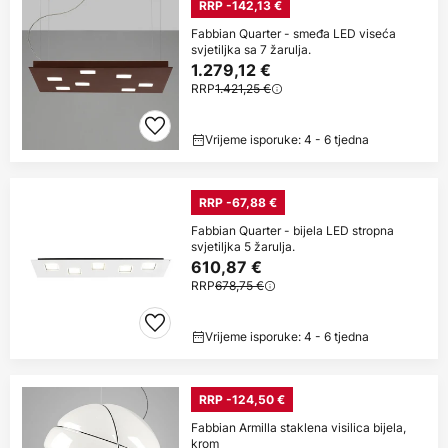
RRP -142,13 €
Fabbian Quarter - smeđa LED viseća
svjetiljka sa 7 žarulja.
1.279,12 €
RRP
1.421,25 €
Vrijeme isporuke: 4 - 6 tjedna
RRP -67,88 €
Fabbian Quarter - bijela LED stropna
svjetiljka 5 žarulja.
610,87 €
RRP
678,75 €
Vrijeme isporuke: 4 - 6 tjedna
RRP -124,50 €
Fabbian Armilla staklena visilica bijela,
krom