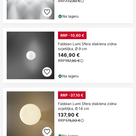
RRP
772,50 €
Na lageru
RRP -10,60 €
Fabbian Lumi Sfera staklena zidna
svjetiljka, Ø 9 cm
146,90 €
RRP
157,50 €
Na lageru
RRP -37,10 €
Fabbian Lumi Sfera staklena zidna
svjetiljka, Ø 14 cm
137,90 €
RRP
175,00 €
Na lageru