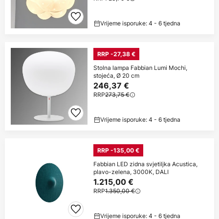
Vrijeme isporuke: 4 - 6 tjedna
RRP -27,38 €
Stolna lampa Fabbian Lumi Mochi,
stojeća, Ø 20 cm
246,37 €
RRP
273,75 €
Vrijeme isporuke: 4 - 6 tjedna
RRP -135,00 €
Fabbian LED zidna svjetiljka Acustica,
plavo-zelena, 3000K, DALI
1.215,00 €
RRP
1.350,00 €
Vrijeme isporuke: 4 - 6 tjedna