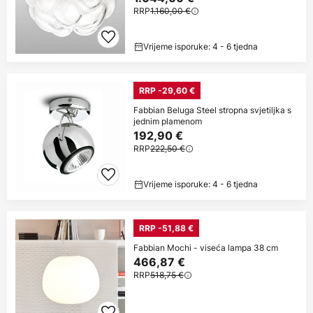
RRP
1.160,00 €
Vrijeme isporuke: 4 - 6 tjedna
RRP -29,60 €
Fabbian Beluga Steel stropna svjetiljka s
jednim plamenom
192,90 €
RRP
222,50 €
Vrijeme isporuke: 4 - 6 tjedna
RRP -51,88 €
Fabbian Mochi - viseća lampa 38 cm
466,87 €
RRP
518,75 €