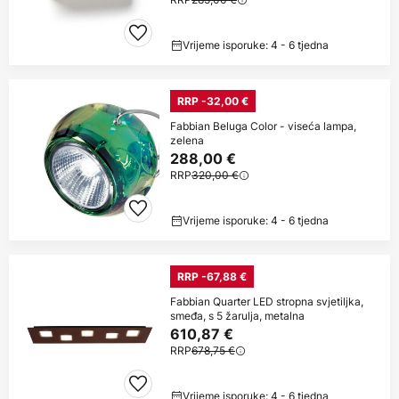
Vrijeme isporuke: 4 - 6 tjedna
RRP -32,00 €
Fabbian Beluga Color - viseća lampa,
zelena
288,00 €
RRP
320,00 €
Vrijeme isporuke: 4 - 6 tjedna
RRP -67,88 €
Fabbian Quarter LED stropna svjetiljka,
smeđa, s 5 žarulja, metalna
610,87 €
RRP
678,75 €
Vrijeme isporuke: 4 - 6 tjedna