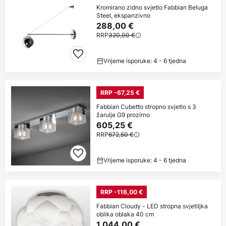
Kromirano zidno svjetlo Fabbian Beluga
Steel, ekspanzivno
288,00 €
RRP
320,00 €
Vrijeme isporuke: 4 - 6 tjedna
RRP -67,25 €
Fabbian Cubetto stropno svjetlo s 3
žarulje G9 prozirno
605,25 €
RRP
672,50 €
Vrijeme isporuke: 4 - 6 tjedna
RRP -116,00 €
Fabbian Cloudy - LED stropna svjetiljka
oblika oblaka 40 cm
1.044,00 €