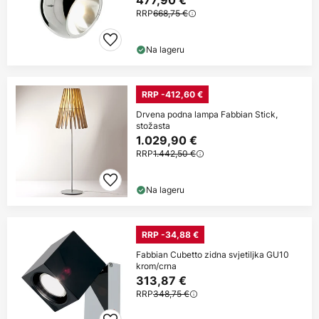
477,90 €
RRP
668,75 €
Na lageru
RRP -412,60 €
Drvena podna lampa Fabbian Stick,
stožasta
1.029,90 €
RRP
1.442,50 €
Na lageru
RRP -34,88 €
Fabbian Cubetto zidna svjetiljka GU10
krom/crna
313,87 €
RRP
348,75 €