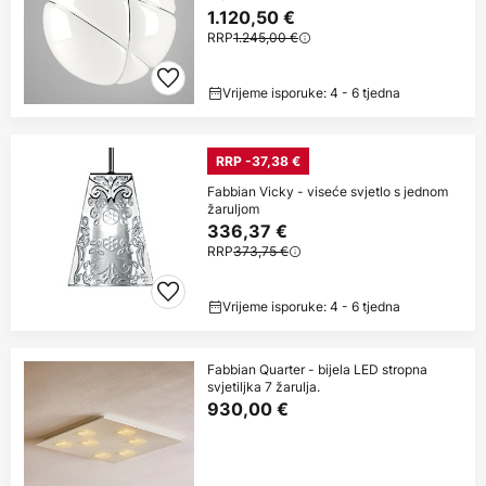
1.120,50 €
RRP
1.245,00 €
Vrijeme isporuke: 4 - 6 tjedna
RRP -37,38 €
Fabbian Vicky - viseće svjetlo s jednom
žaruljom
336,37 €
RRP
373,75 €
Vrijeme isporuke: 4 - 6 tjedna
Fabbian Quarter - bijela LED stropna
svjetiljka 7 žarulja.
930,00 €