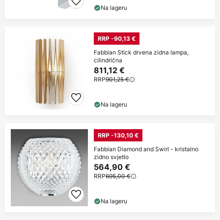
Na lageru
RRP -90,13 €
Fabbian Stick drvena zidna lampa,
cilindrična
811,12 €
RRP
901,25 €
Na lageru
RRP -130,10 €
Fabbian Diamond and Swirl - kristalno
zidno svjetlo
564,90 €
RRP
695,00 €
Na lageru