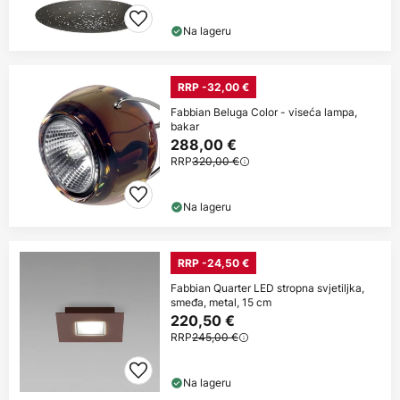
Na lageru
RRP -32,00 €
Fabbian Beluga Color - viseća lampa,
bakar
288,00 €
RRP
320,00 €
Na lageru
RRP -24,50 €
Fabbian Quarter LED stropna svjetiljka,
smeđa, metal, 15 cm
220,50 €
RRP
245,00 €
Na lageru