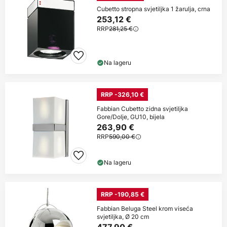
Cubetto stropna svjetiljka 1 žarulja, crna
253,12 €
RRP
281,25 €
Na lageru
RRP -326,10 €
Fabbian Cubetto zidna svjetiljka
Gore/Dolje, GU10, bijela
263,90 €
RRP
590,00 €
Na lageru
RRP -190,85 €
Fabbian Beluga Steel krom viseća
svjetiljka, Ø 20 cm