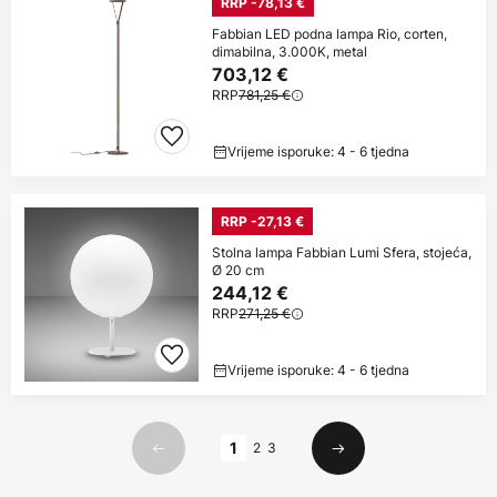
RRP -78,13 €
Fabbian LED podna lampa Rio, corten,
dimabilna, 3.000K, metal
703,12 €
RRP
781,25 €
Vrijeme isporuke: 4 - 6 tjedna
RRP -27,13 €
Stolna lampa Fabbian Lumi Sfera, stojeća,
Ø 20 cm
244,12 €
RRP
271,25 €
Vrijeme isporuke: 4 - 6 tjedna
Stranica
1
2
3
Prethodno
Sljedeći