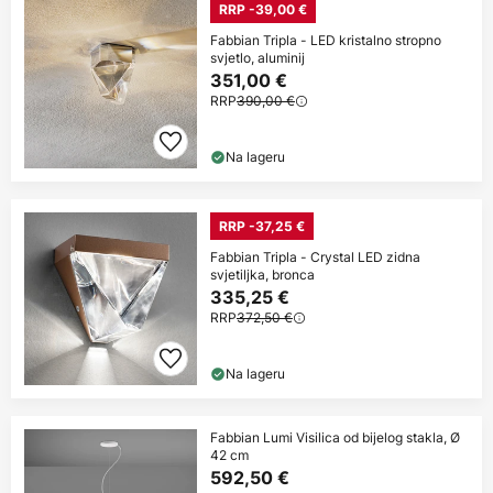
RRP -39,00 €
Fabbian Tripla - LED kristalno stropno
svjetlo, aluminij
351,00 €
RRP
390,00 €
Na lageru
RRP -37,25 €
Fabbian Tripla - Crystal LED zidna
svjetiljka, bronca
335,25 €
RRP
372,50 €
Na lageru
Fabbian Lumi Visilica od bijelog stakla, Ø
42 cm
592,50 €