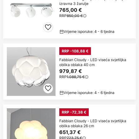
izravna 3 žarulje
765,00 €
RRP
850,00 €
Vrijeme isporuke: 4 - 6 tjedna
RRP -108,88 €
Fabbian Cloudy - LED viseća svjetiljka
oblika oblaka 40 cm
979,87 €
RRP
1.088,75 €
Vrijeme isporuke: 4 - 6 tjedna
RRP -72,38 €
Fabbian Cloudy - LED viseća svjetiljka
oblika oblaka 26 cm
651,37 €
RRP
723,75 €