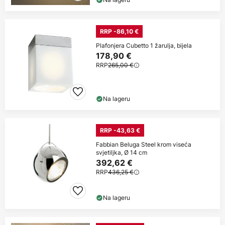
RRP -86,10 €
Plafonjera Cubetto 1 žarulja, bijela
178,90 €
RRP
265,00 €
Na lageru
RRP -43,63 €
Fabbian Beluga Steel krom viseća
svjetiljka, Ø 14 cm
392,62 €
RRP
436,25 €
Na lageru