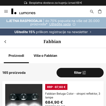
Besplatna dostava za kupnju iznad 69 €
Skip
to
Content
| do 70% popusta na više od 20.000
LJETNA RASPRODAJA
proizvoda*
Uštedite sada
prilikom registracije na newsletter
Uštedite 15%
Fabbian
Proizvodi
Više o Fabbian
165 proizvoda
filter
RRP -87,60 €
Fabbian Beluga Color - stropni reflektor, 3
lampe
684,90 €