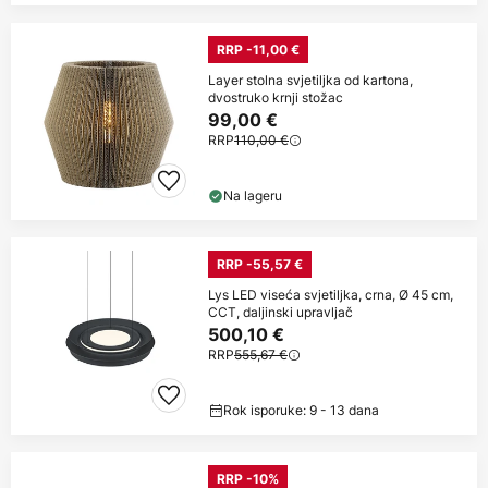
RRP -11,00 €
Layer stolna svjetiljka od kartona,
dvostruko krnji stožac
99,00 €
RRP
110,00 €
Na lageru
RRP -55,57 €
Lys LED viseća svjetiljka, crna, Ø 45 cm,
CCT, daljinski upravljač
500,10 €
RRP
555,67 €
Rok isporuke: 9 - 13 dana
RRP -10%