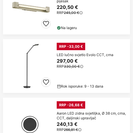
pijesak
220,50 €
RRP
245,00 €
Na lageru
RRP -33,00 €
LED lučno svjetlo Evolo CCT, crna
297,00 €
RRP
330,00 €
Rok isporuke: 9 - 13 dana
RRP -26,68 €
Aaron LED zidna svjetiljka, Ø 38 cm, crna,
CCT, daljinski upravljač
240,13 €
RRP
266,81 €