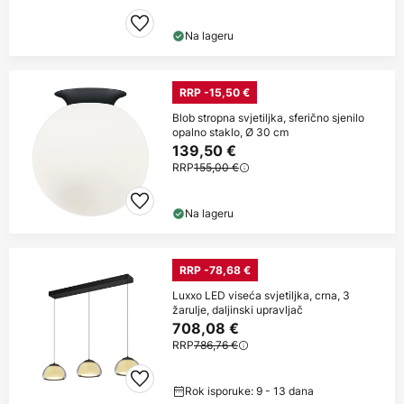
Na lageru
RRP -15,50 €
Blob stropna svjetiljka, sferično sjenilo
opalno staklo, Ø 30 cm
139,50 €
RRP
155,00 €
Na lageru
RRP -78,68 €
Luxxo LED viseća svjetiljka, crna, 3
žarulje, daljinski upravljač
708,08 €
RRP
786,76 €
Rok isporuke: 9 - 13 dana