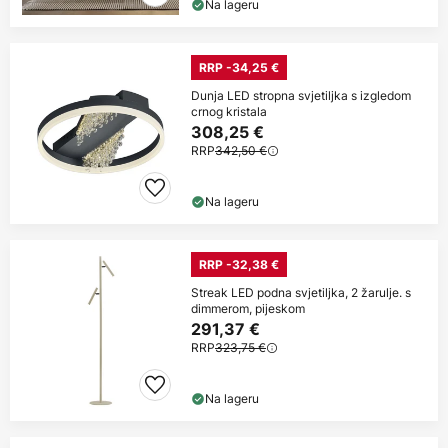
Na lageru
RRP -34,25 €
Dunja LED stropna svjetiljka s izgledom
crnog kristala
308,25 €
RRP
342,50 €
Na lageru
RRP -32,38 €
Streak LED podna svjetiljka, 2 žarulje. s
dimmerom, pijeskom
291,37 €
RRP
323,75 €
Na lageru