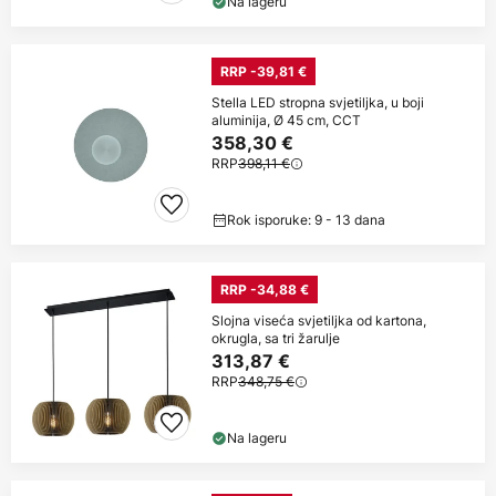
Na lageru
RRP -39,81 €
Stella LED stropna svjetiljka, u boji
aluminija, Ø 45 cm, CCT
358,30 €
RRP
398,11 €
Rok isporuke: 9 - 13 dana
RRP -34,88 €
Slojna viseća svjetiljka od kartona,
okrugla, sa tri žarulje
313,87 €
RRP
348,75 €
Na lageru