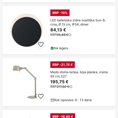
RRP -10%
LED baterijska zidna svjetiljka Sun-B,
crna, Ø 15 cm, IP54, dimer
84,13 €
RRP
93,48 €
Na lageru
RRP -21,75 €
Medo stolna lampa, boja pijeska, visina
93 cm, E27
195,75 €
RRP
217,50 €
Rok isporuke: 9 - 13 dana
RRP -18,80 €