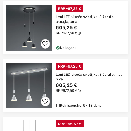
RRP -67,25 €
Leni LED viseća svjetiljka, 3 žarulje,
okrugla, crna
605,25 €
RRP
672,50 €
Na lageru
RRP -67,25 €
Leni LED viseća svjetiljka, 3 žarulje, mat
nikal
605,25 €
RRP
672,50 €
Rok isporuke: 9 - 13 dana
RRP -55,57 €