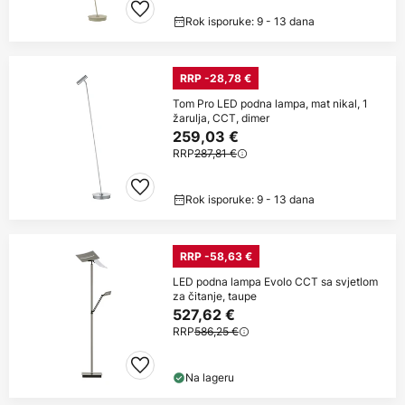
Rok isporuke: 9 - 13 dana
RRP -28,78 €
Tom Pro LED podna lampa, mat nikal, 1
žarulja, CCT, dimer
259,03 €
RRP
287,81 €
Rok isporuke: 9 - 13 dana
RRP -58,63 €
LED podna lampa Evolo CCT sa svjetlom
za čitanje, taupe
527,62 €
RRP
586,25 €
Na lageru