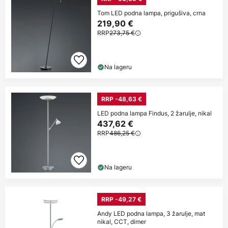
Tom LED podna lampa, prigušiva, crna
219,90 €
RRP
273,75 €
Na lageru
RRP -48,63 €
LED podna lampa Findus, 2 žarulje, nikal
437,62 €
RRP
486,25 €
Na lageru
RRP -49,27 €
Andy LED podna lampa, 3 žarulje, mat
nikal, CCT, dimer