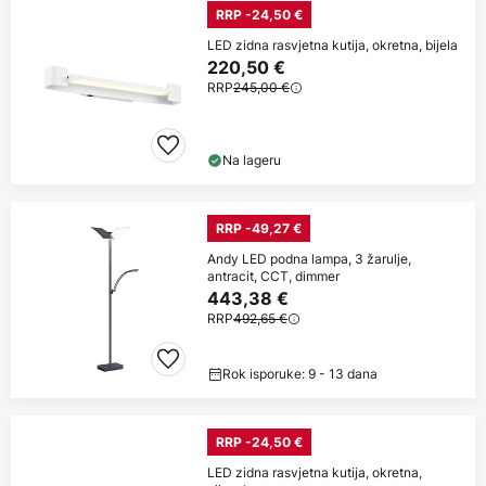
RRP -24,50 €
LED zidna rasvjetna kutija, okretna, bijela
220,50 €
RRP
245,00 €
Na lageru
RRP -49,27 €
Andy LED podna lampa, 3 žarulje,
antracit, CCT, dimmer
443,38 €
RRP
492,65 €
Rok isporuke: 9 - 13 dana
RRP -24,50 €
LED zidna rasvjetna kutija, okretna,