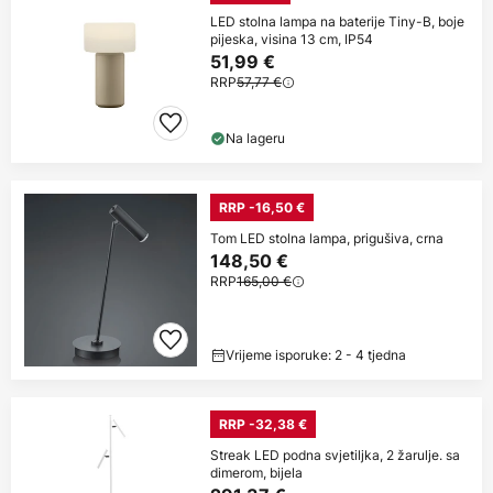
LED stolna lampa na baterije Tiny-B, boje
pijeska, visina 13 cm, IP54
51,99 €
RRP
57,77 €
Na lageru
RRP -16,50 €
Tom LED stolna lampa, prigušiva, crna
148,50 €
RRP
165,00 €
Vrijeme isporuke: 2 - 4 tjedna
RRP -32,38 €
Streak LED podna svjetiljka, 2 žarulje. sa
dimerom, bijela