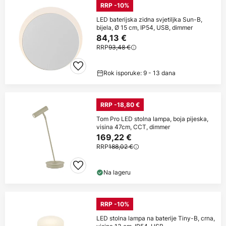
RRP -10%
LED baterijska zidna svjetiljka Sun-B,
bijela, Ø 15 cm, IP54, USB, dimmer
84,13 €
RRP
93,48 €
Rok isporuke: 9 - 13 dana
RRP -18,80 €
Tom Pro LED stolna lampa, boja pijeska,
visina 47cm, CCT, dimmer
169,22 €
RRP
188,02 €
Na lageru
RRP -10%
LED stolna lampa na baterije Tiny-B, crna,