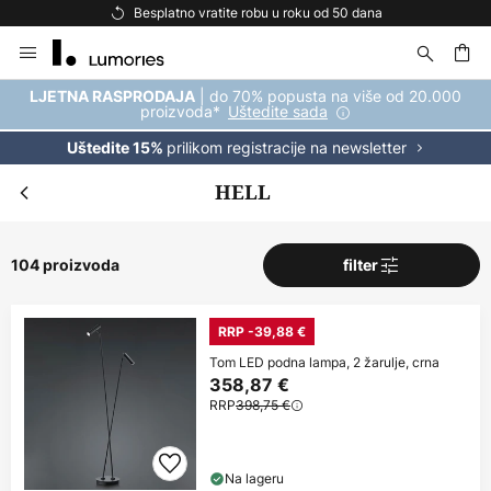
Besplatna dostava za kupnju iznad 69 €
Skip
to
Content
| do 70% popusta na više od 20.000
LJETNA RASPRODAJA
proizvoda*
Uštedite sada
prilikom registracije na newsletter
Uštedite 15%
HELL
104 proizvoda
filter
RRP -39,88 €
Tom LED podna lampa, 2 žarulje, crna
358,87 €
RRP
398,75 €
Na lageru