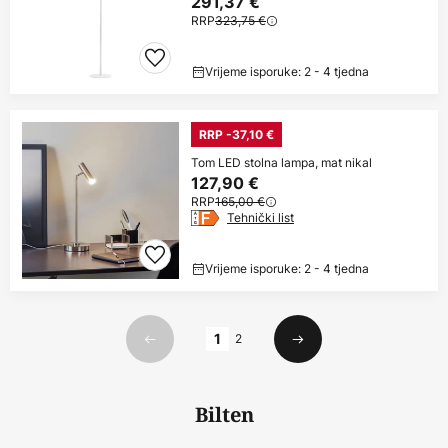
291,37 €
RRP
323,75 €
Vrijeme isporuke: 2 - 4 tjedna
RRP -37,10 €
Tom LED stolna lampa, mat nikal
127,90 €
RRP
165,00 €
Tehnički list
Vrijeme isporuke: 2 - 4 tjedna
Stranica
1
2
Prethodno
Sljedeći
Bilten