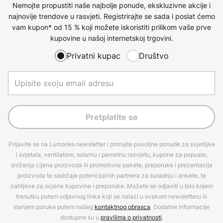
Nemojte propustiti naše najbolje ponude, ekskluzivne akcije i
najnovije trendove u rasvjeti. Registrirajte se sada i poslat ćemo
vam kupon* od 15 % koji možete iskoristiti prilikom vaše prve
kupovine u našoj internetskoj trgovini.
Privatni kupac
Društvo
Pretplatite se
Prijavite se na Lumories newsletter i primajte povoljne ponude za svjetiljke
i svjetala, ventilatore, solarnu i pametnu rasvjetu, kupone za popuste,
sniženja cijena proizvoda ili promotivne pakete, preporuke i prezentacije
proizvoda te sadržaje potencijalnih partnera za suradnju i ankete, te
zahtjeve za ocjene kupovine i preporuke. Možete se odjaviti u bilo kojem
trenutku putem odjavnog linka koji se nalazi u svakom newsletteru ili
slanjem poruke putem našeg
kontaktnog obrasca
. Dodatne informacije
dostupne su u
pravilima o privatnosti
.