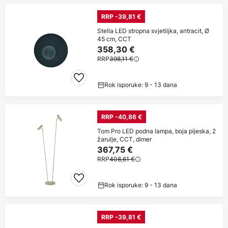
RRP -39,81 €
Stella LED stropna svjetiljka, antracit, Ø
45 cm, CCT
358,30 €
RRP
398,11 €
Rok isporuke: 9 - 13 dana
RRP -40,86 €
Tom Pro LED podna lampa, boja pijeska, 2
žarulje, CCT, dimer
367,75 €
RRP
408,61 €
Rok isporuke: 9 - 13 dana
RRP -39,81 €