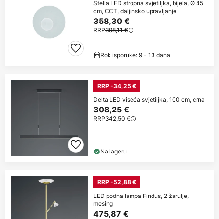
Stella LED stropna svjetiljka, bijela, Ø 45
cm, CCT, daljinsko upravljanje
358,30 €
RRP
398,11 €
Rok isporuke: 9 - 13 dana
RRP -34,25 €
Delta LED viseća svjetiljka, 100 cm, crna
308,25 €
RRP
342,50 €
Na lageru
RRP -52,88 €
LED podna lampa Findus, 2 žarulje,
mesing
475,87 €