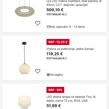
Lys LED viseća svjetiljka, boje pijeska, Ø
45cm, CCT, daljinski upravljač
500,10 €
RRP
555,67 €
Rok isporuke: 9 - 13 dana
RRP -13,25 €
Visilica za potkrovlje, jedna žarulja
119,25 €
RRP
132,50 €
Na lageru
RRP -10%
LED stolna lampa na baterije Tiny-B,
bijela, visina 13 cm, IP54, USB
51,99 €