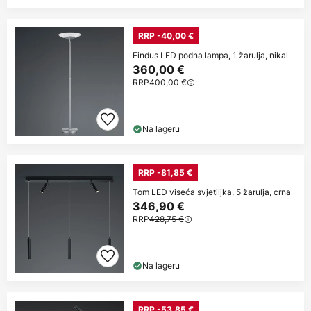
RRP -40,00 €
Findus LED podna lampa, 1 žarulja, nikal
360,00 €
RRP
400,00 €
Na lageru
RRP -81,85 €
Tom LED viseća svjetiljka, 5 žarulja, crna
346,90 €
RRP
428,75 €
Na lageru
RRP -53,85 €