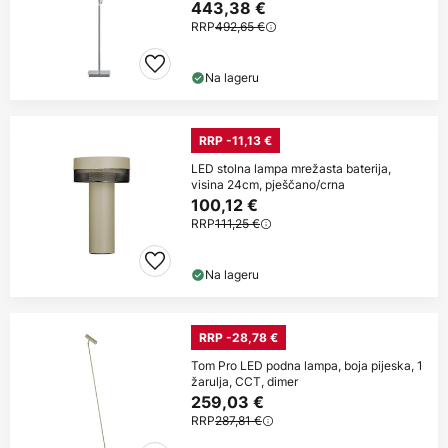
443,38 €
RRP
492,65 €
Na lageru
RRP -11,13 €
LED stolna lampa mrežasta baterija,
visina 24cm, pješčano/crna
100,12 €
RRP
111,25 €
Na lageru
RRP -28,78 €
Tom Pro LED podna lampa, boja pijeska, 1
žarulja, CCT, dimer
259,03 €
RRP
287,81 €