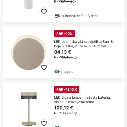
RRP
57,77 €
Rok isporuke: 9 - 13 dana
RRP -10%
LED baterijska zidna svjetiljka Sun-B,
boje pijeska, Ø 15cm, IP54, dimer
84,13 €
RRP
93,48 €
Na lageru
RRP -11,13 €
LED stolna lampa mrežasta baterija,
visina 30cm pijesak/crna
100,12 €
RRP
111,25 €