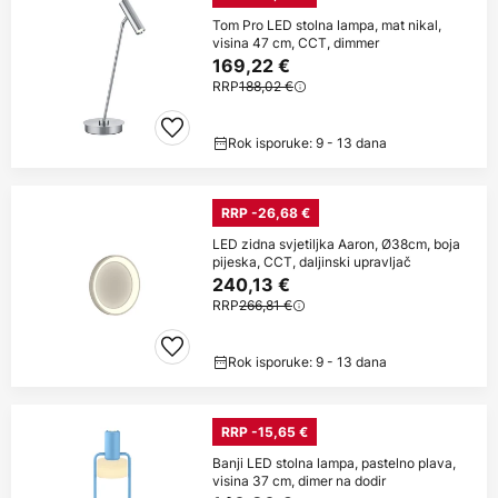
Tom Pro LED stolna lampa, mat nikal,
visina 47 cm, CCT, dimmer
169,22 €
RRP
188,02 €
Rok isporuke: 9 - 13 dana
RRP -26,68 €
LED zidna svjetiljka Aaron, Ø38cm, boja
pijeska, CCT, daljinski upravljač
240,13 €
RRP
266,81 €
Rok isporuke: 9 - 13 dana
RRP -15,65 €
Banji LED stolna lampa, pastelno plava,
visina 37 cm, dimer na dodir