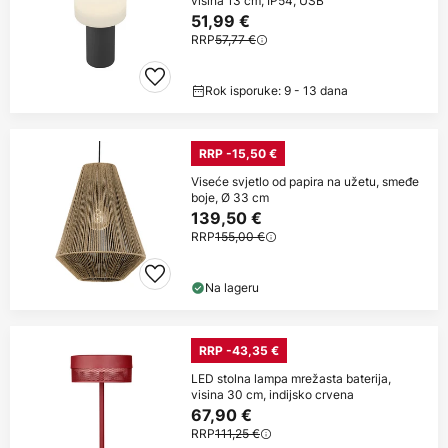
visina 13 cm, IP54, USB
51,99 €
RRP
57,77 €
Rok isporuke: 9 - 13 dana
RRP -15,50 €
Viseće svjetlo od papira na užetu, smeđe
boje, Ø 33 cm
139,50 €
RRP
155,00 €
Na lageru
RRP -43,35 €
LED stolna lampa mrežasta baterija,
visina 30 cm, indijsko crvena
67,90 €
RRP
111,25 €