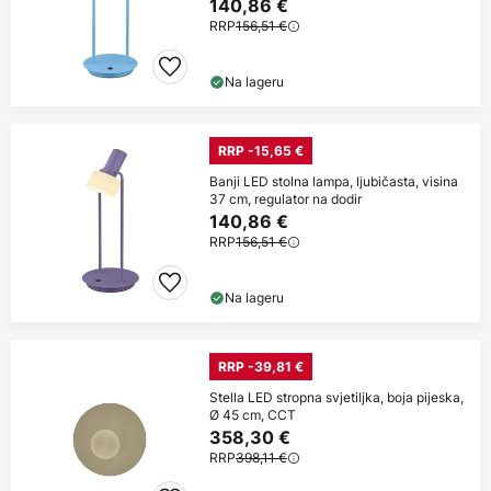
140,86 €
RRP
156,51 €
Na lageru
RRP -15,65 €
Banji LED stolna lampa, ljubičasta, visina
37 cm, regulator na dodir
140,86 €
RRP
156,51 €
Na lageru
RRP -39,81 €
Stella LED stropna svjetiljka, boja pijeska,
Ø 45 cm, CCT
358,30 €
RRP
398,11 €