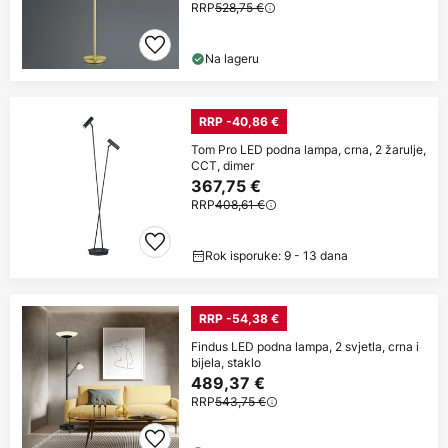
RRP
528,75 €
Na lageru
RRP -40,86 €
Tom Pro LED podna lampa, crna, 2 žarulje,
CCT, dimer
367,75 €
RRP
408,61 €
Rok isporuke: 9 - 13 dana
RRP -54,38 €
Findus LED podna lampa, 2 svjetla, crna i
bijela, staklo
489,37 €
RRP
543,75 €