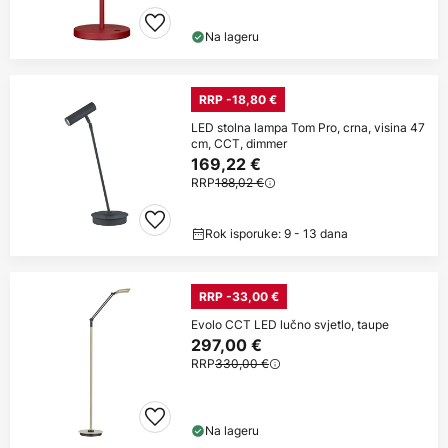
Na lageru
RRP -18,80 €
LED stolna lampa Tom Pro, crna, visina 47
cm, CCT, dimmer
169,22 €
RRP
188,02 €
Rok isporuke: 9 - 13 dana
RRP -33,00 €
Evolo CCT LED lučno svjetlo, taupe
297,00 €
RRP
330,00 €
Na lageru