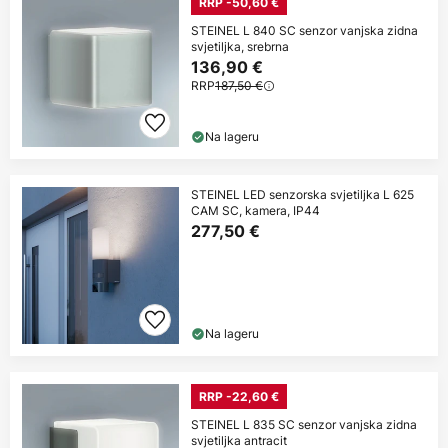
RRP -50,60 €
STEINEL L 840 SC senzor vanjska zidna
svjetiljka, srebrna
136,90 €
RRP
187,50 €
Na lageru
STEINEL LED senzorska svjetiljka L 625
CAM SC, kamera, IP44
277,50 €
Na lageru
RRP -22,60 €
STEINEL L 835 SC senzor vanjska zidna
svjetiljka antracit