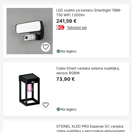
LED svjetlo za kameru Smartlight 7868-
750 WiFi 1.200lm
241,59 €
Tehnički list
Na lageru
Calex Smart vanjska solarna svjetiljka,
senzor, RGBW
73,90 €
Na lageru
STEINEL XLED PRO Expanse SC vanjska
zidna svjetiljka s senzorskim aktiviranjem,