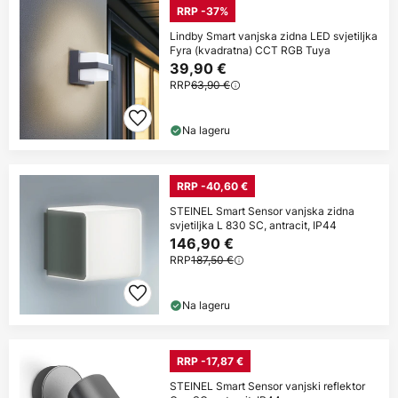
RRP -37%
Lindby Smart vanjska zidna LED svjetiljka
Fyra (kvadratna) CCT RGB Tuya
39,90 €
RRP
63,90 €
Na lageru
RRP -40,60 €
STEINEL Smart Sensor vanjska zidna
svjetiljka L 830 SC, antracit, IP44
146,90 €
RRP
187,50 €
Na lageru
RRP -17,87 €
STEINEL Smart Sensor vanjski reflektor