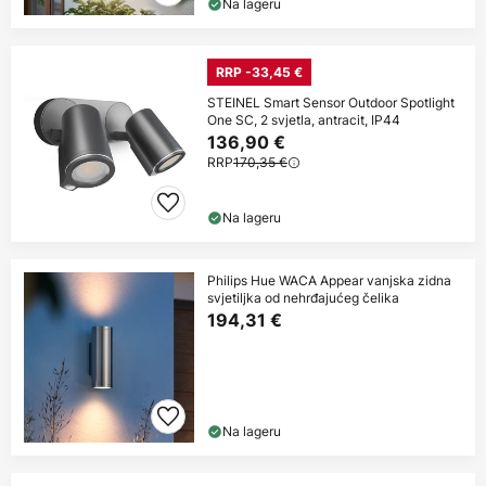
Na lageru
RRP -33,45 €
STEINEL Smart Sensor Outdoor Spotlight
One SC, 2 svjetla, antracit, IP44
136,90 €
RRP
170,35 €
Na lageru
Philips Hue WACA Appear vanjska zidna
svjetiljka od nehrđajućeg čelika
194,31 €
Na lageru