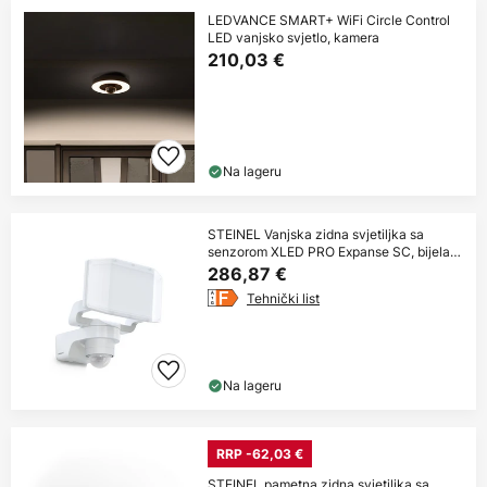
LEDVANCE SMART+ WiFi Circle Control
LED vanjsko svjetlo, kamera
210,03 €
Na lageru
STEINEL Vanjska zidna svjetiljka sa
senzorom XLED PRO Expanse SC, bijela
IP54
286,87 €
Tehnički list
Na lageru
RRP -62,03 €
STEINEL pametna zidna svjetiljka sa