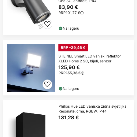
One SC, antracit, IP44
83,90 €
RRP
101,77 €
Na lageru
RRP -29,46 €
STEINEL Smart LED vanjski reflektor
XLED Home 2 SC, bijeli, senzor
125,90 €
RRP
155,36 €
Na lageru
Philips Hue LED vanjska zidna svjetiljka
Resonate, crna, RGBW, IP44
131,28 €