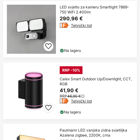
LED svjetlo za kameru Smartlight 7869-
750 WiFi 2.400lm
290,96 €
Tehnički list
Na lageru
RRP -10%
Calex Smart Outdoor Up/Downlight, CCT,
RGB
41,90 €
RRP
46,90 €
Tehnički list
Na lageru
Paulmann LED vanjska zidna svjetiljka
Azalena zigbee, 2200K, crna