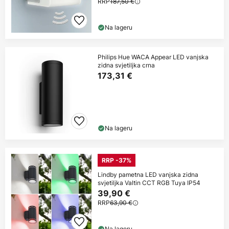
RRP
187,50 €
Na lageru
Philips Hue WACA Appear LED vanjska
zidna svjetiljka crna
173,31 €
Na lageru
RRP -37%
Lindby pametna LED vanjska zidna
svjetiljka Valtin CCT RGB Tuya IP54
39,90 €
RRP
63,90 €
Na lageru