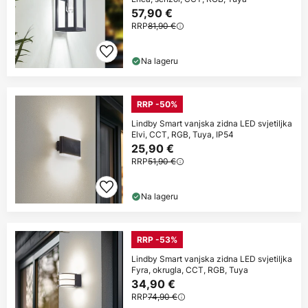
57,90 €
RRP
81,90 €
Na lageru
RRP -50%
Lindby Smart vanjska zidna LED svjetiljka
Elvi, CCT, RGB, Tuya, IP54
25,90 €
RRP
51,90 €
Na lageru
RRP -53%
Lindby Smart vanjska zidna LED svjetiljka
Fyra, okrugla, CCT, RGB, Tuya
34,90 €
RRP
74,90 €