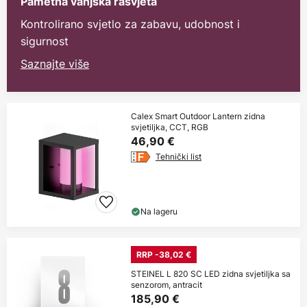
Pametna vanjska rasvjeta
Kontrolirano svjetlo za zabavu, udobnost i
sigurnost
Saznajte više
Calex Smart Outdoor Lantern zidna
svjetiljka, CCT, RGB
46,90 €
Tehnički list
Na lageru
RRP -38,02 €
STEINEL L 820 SC LED zidna svjetiljka sa
senzorom, antracit
185,90 €