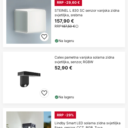
RRP -29,60 €
STEINEL L 830 SC senzor vanjska zidna
svjetiljka, srebrna
157,90 €
RRP
187,50 €
Na lageru
Calex pametna vanjska solarna zidna
svjetiljka, senzor, RGBW
52,90 €
Na lageru
RRP -29%
Lindby Smart LED solarna zidna svjetiljka
Enea, senzor, CCT, RGB, Tuya