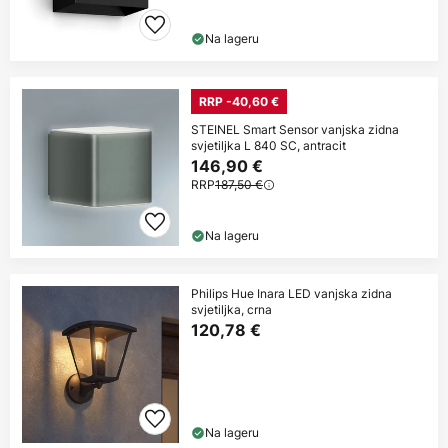
Na lageru
RRP -40,60 €
STEINEL Smart Sensor vanjska zidna
svjetiljka L 840 SC, antracit
146,90 €
RRP
187,50 €
Na lageru
Philips Hue Inara LED vanjska zidna
svjetiljka, crna
120,78 €
Na lageru