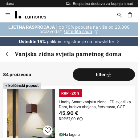
Besplatna dostava za kupnju iznad 69 €
Skip
to
Content
| do 70% popusta na više od 20.000
LJETNA RASPRODAJA
proizvoda*
Uštedite sada
prilikom registracije na newsletter
Uštedite 15%
Vanjska zidna svjetla pametnog doma
84 proizvoda
filter
+ količinski popust
RRP -20%
Lindby Smart vanjska zidna LED svjetiljka
Dara, hrđavo obojena, četvrtasta, CCT
45,90 €
RRP
57,90 €
Na lageru