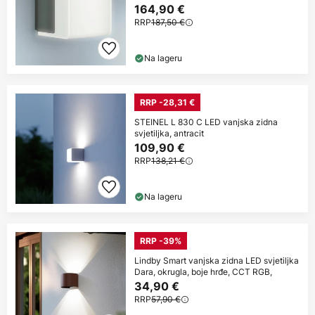
164,90 €
RRP
187,50 €
Na lageru
RRP -28,31 €
STEINEL L 830 C LED vanjska zidna
svjetiljka, antracit
109,90 €
RRP
138,21 €
Na lageru
RRP -39%
Lindby Smart vanjska zidna LED svjetiljka
Dara, okrugla, boje hrđe, CCT RGB,
34,90 €
RRP
57,90 €