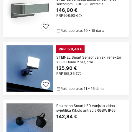
senzorom L 810 SC, antracit
146,90 €
RRP
208,93 €
Rok isporuke: 10 - 15 dana
RRP -29,46 €
STEINEL Smart Sensor vanjski reflektor
XLED Home 2 SC, crni
125,90 €
RRP
155,36 €
Rok isporuke: 11 - 16 dana
Paulmann Smart LED vanjska zidna
svjetiljka Kikolo antracit RGBW IP65
142,84 €