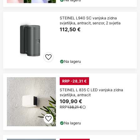
STEINEL L940 SC vanjska zidna
svjetiljka, antracit, senzor, 2 svjetla
112,50 €
Na lageru
RRP -28,31 €
STEINEL L 835 C LED vanjska zidna
svjetiljka, antracit
109,90 €
RRP
138,21 €
Na lageru