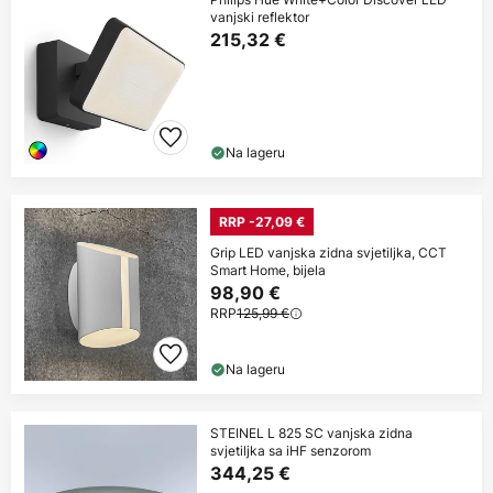
vanjski reflektor
215,32 €
Na lageru
RRP -27,09 €
Grip LED vanjska zidna svjetiljka, CCT
Smart Home, bijela
98,90 €
RRP
125,99 €
Na lageru
STEINEL L 825 SC vanjska zidna
svjetiljka sa iHF senzorom
344,25 €