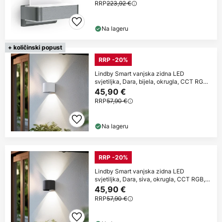
RRP
223,92 €
Na lageru
+ količinski popust
RRP -20%
Lindby Smart vanjska zidna LED
svjetiljka, Dara, bijela, okrugla, CCT RGB,
Tuya
45,90 €
RRP
57,90 €
Na lageru
RRP -20%
Lindby Smart vanjska zidna LED
svjetiljka, Dara, siva, okrugla, CCT RGB,
Tuya
45,90 €
RRP
57,90 €