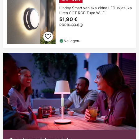
Lindby Smart vanjska zidna LED svjetiljka
Liren CCT RGB Tuya Wi-Fi
51,90 €
RRP
81,90 €
Na lageru