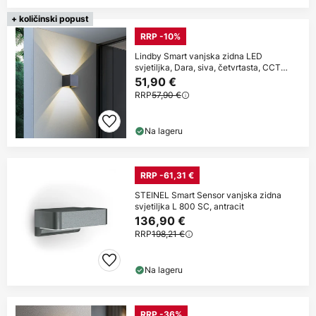
+ količinski popust
RRP -10%
Lindby Smart vanjska zidna LED
svjetiljka, Dara, siva, četvrtasta, CCT
RGB, Tuya
51,90 €
RRP
57,90 €
Na lageru
RRP -61,31 €
STEINEL Smart Sensor vanjska zidna
svjetiljka L 800 SC, antracit
136,90 €
RRP
198,21 €
Na lageru
RRP -36%