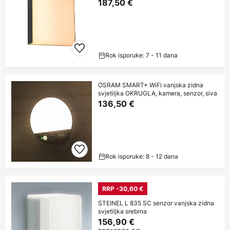
187,50 €
Rok isporuke: 7 - 11 dana
OSRAM SMART+ WiFi vanjska zidna
svjetiljka OKRUGLA, kamera, senzor, siva
136,50 €
Rok isporuke: 8 - 12 dana
RRP -30,60 €
STEINEL L 835 SC senzor vanjska zidna
svjetiljka srebrna
156,90 €