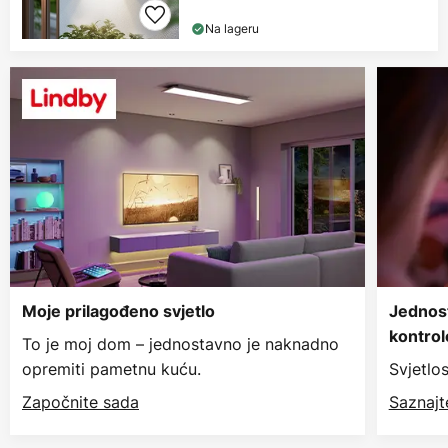
Na lageru
Moje prilagođeno svjetlo
Jednos
kontrol
To je moj dom – jednostavno je naknadno
opremiti pametnu kuću.
Svjetlo
Započnite sada
Saznajt