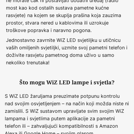
ne morate čak ni postavljati dodatni uređaj (radio
most kao kod ostalih sustava pametne kućne
rasvjete) na kojem se skuplja prašina koja zauzima
prostor, stvara nered u kablovima ili uzrokuje
troškove popravka i naravno pogona.
Jednostavno zavrnite WiZ LED svjetiljku u utičnicu
vaših omiljenih svjetiljki, uzmite svoj pametni telefon i
doživite rasvjetu pametnog doma uživo u samo
nekoliko trenutaka!
Što mogu WiZ LED lampe i svjetla?
S WiZ LED žaruljama preuzimate potpunu kontrolu
nad svojim osvjetljenjem – na način koji možda niste ni
zamislili. S WiZ sustavom upravljate svim svojim WiZ
lampama i svjetlima putem aplikacije za pametni
telefon ili – zahvaljujući kompatibilnosti s Amazon
Alexa ili Google Home – svojim glasom.