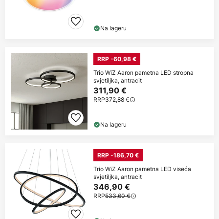
Na lageru
RRP -60,98 €
Trio WiZ Aaron pametna LED stropna
svjetiljka, antracit
311,90 €
RRP
372,88 €
Na lageru
RRP -186,70 €
Trio WiZ Aaron pametna LED viseća
svjetiljka, antracit
346,90 €
RRP
533,60 €