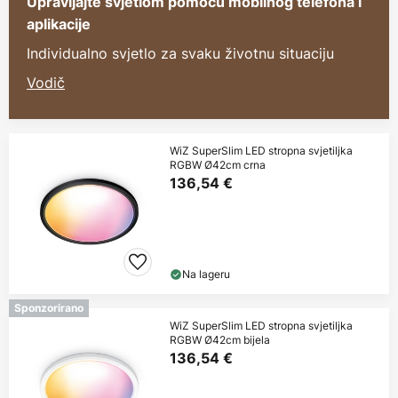
Upravljajte svjetlom pomoću mobilnog telefona i
aplikacije
Individualno svjetlo za svaku životnu situaciju
Vodič
WiZ SuperSlim LED stropna svjetiljka
RGBW Ø42cm crna
136,54 €
Na lageru
Sponzorirano
WiZ SuperSlim LED stropna svjetiljka
RGBW Ø42cm bijela
136,54 €