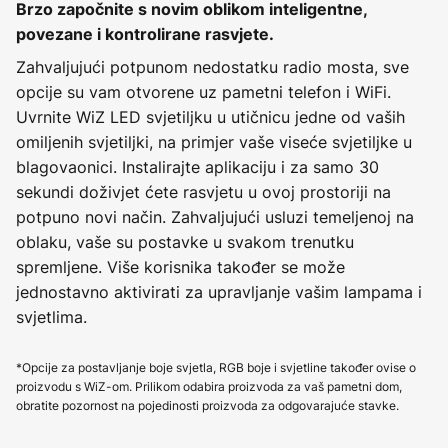
Brzo započnite s novim oblikom inteligentne,
povezane i kontrolirane rasvjete.
Zahvaljujući potpunom nedostatku radio mosta, sve
opcije su vam otvorene uz pametni telefon i WiFi.
Uvrnite WiZ LED svjetiljku u utičnicu jedne od vaših
omiljenih svjetiljki, na primjer vaše viseće svjetiljke u
blagovaonici. Instalirajte aplikaciju i za samo 30
sekundi doživjet ćete rasvjetu u ovoj prostoriji na
potpuno novi način. Zahvaljujući usluzi temeljenoj na
oblaku, vaše su postavke u svakom trenutku
spremljene. Više korisnika također se može
jednostavno aktivirati za upravljanje vašim lampama i
svjetlima.
*Opcije za postavljanje boje svjetla, RGB boje i svjetline također ovise o
proizvodu s WiZ-om. Prilikom odabira proizvoda za vaš pametni dom,
obratite pozornost na pojedinosti proizvoda za odgovarajuće stavke.