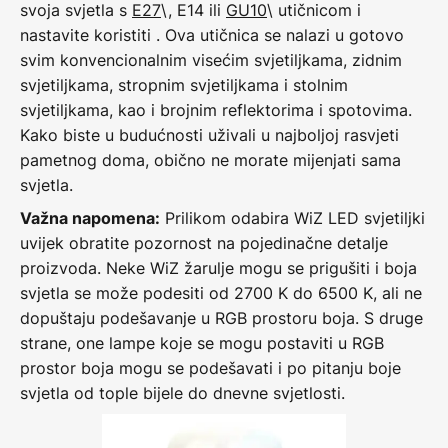
svoja svjetla s
E27
\, E14 ili
GU10
\ utičnicom i
nastavite koristiti . Ova utičnica se nalazi u gotovo
svim konvencionalnim visećim svjetiljkama, zidnim
svjetiljkama, stropnim svjetiljkama i stolnim
svjetiljkama, kao i brojnim reflektorima i spotovima.
Kako biste u budućnosti uživali u najboljoj rasvjeti
pametnog doma, obično ne morate mijenjati sama
svjetla.
Prilikom odabira WiZ LED svjetiljki
Važna napomena:
uvijek obratite pozornost na pojedinačne detalje
proizvoda. Neke WiZ žarulje mogu se prigušiti i boja
svjetla se može podesiti od 2700 K do 6500 K, ali ne
dopuštaju podešavanje u RGB prostoru boja. S druge
strane, one lampe koje se mogu postaviti u RGB
prostor boja mogu se podešavati i po pitanju boje
svjetla od tople bijele do dnevne svjetlosti.