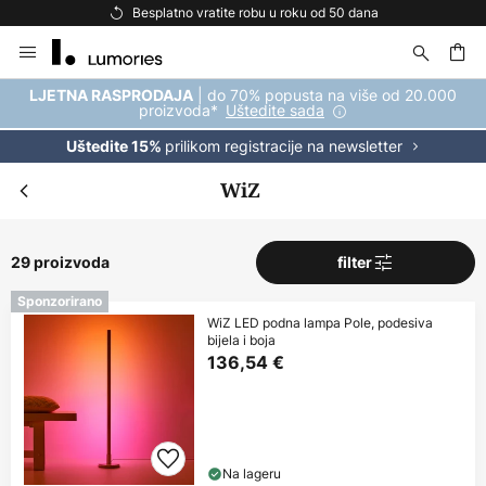
Besplatna dostava za kupnju iznad 69 €
Skip
to
Content
| do 70% popusta na više od 20.000
LJETNA RASPRODAJA
proizvoda*
Uštedite sada
prilikom registracije na newsletter
Uštedite 15%
WiZ
29 proizvoda
filter
Sponzorirano
WiZ LED podna lampa Pole, podesiva
bijela i boja
136,54 €
Na lageru