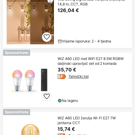
14,8 m, CCT, RGB
126,04 €
Vrijeme isporuke: 2 - 4 tjedna
Sponzorirano
WiZ A60 LED mat WiFi E27 8.5W RGBW
daljinski upravljač set od 2 komada
35,70 €
Tehnički list
Na lageru
Sponzorirano
WiZ A60 LED žarulja Wi-Fi E27 7W
jantarna CCT
15,74 €