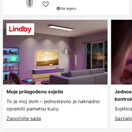
Na lageru
Moje prilagođeno svjetlo
Jednos
kontrol
To je moj dom – jednostavno je naknadno
opremiti pametnu kuću.
Svjetlo
Započnite sada
Saznajt