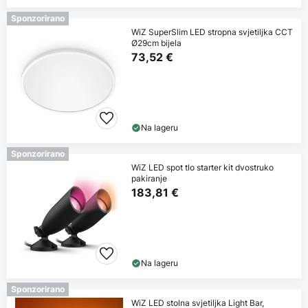
Sponzorirano
WiZ SuperSlim LED stropna svjetiljka CCT
Ø29cm bijela
73,52 €
Na lageru
Sponzorirano
WiZ LED spot tlo starter kit dvostruko
pakiranje
183,81 €
Na lageru
Sponzorirano
WiZ LED stolna svjetiljka Light Bar,