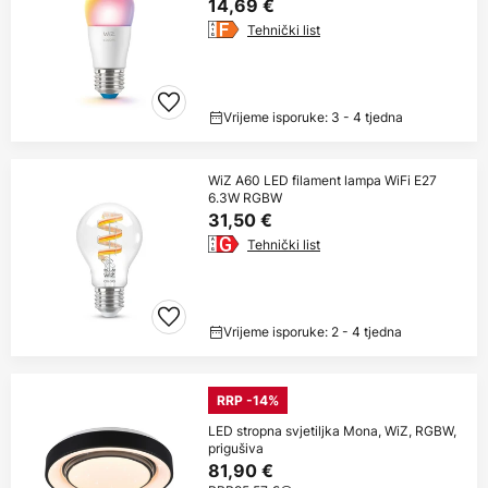
14,69 €
Tehnički list
Vrijeme isporuke: 3 - 4 tjedna
WiZ A60 LED filament lampa WiFi E27
6.3W RGBW
31,50 €
Tehnički list
Vrijeme isporuke: 2 - 4 tjedna
RRP -14%
LED stropna svjetiljka Mona, WiZ, RGBW,
prigušiva
81,90 €