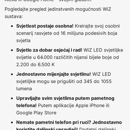
Pogledajte pregled jedinstvenih mogućnosti WiZ
sustava:
Kreirajte svoj osobni
Svjetlost postaje osobna!
scenarij rasvjete od 16 milijuna podesivih boja
svjetla
WiZ LED svjetiljke
Svjetlo za dobar osjećaj i rad!
svijetle u 64.000 različitih nijansi bijele boje od
2.200 do 6.500 K
WiZ LED
Jednostavno mijenjajte svjetlinu!
svjetiljke mogu se prigušiti od 345 do 1055
lumena
Upravljajte svim svjetlima putem pametnog
Putem aplikacije Apple iPhone ili
telefona!
Google Play Store
Nemate pametni telefon pri ruci? Jednostavno
Dodatni daljinski
koristite daljinski upravljač!