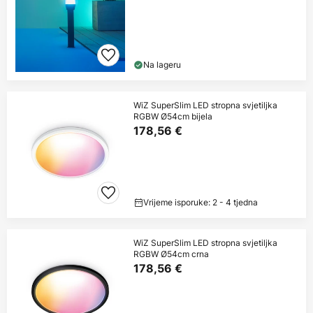
Na lageru
WiZ SuperSlim LED stropna svjetiljka
RGBW Ø54cm bijela
178,56 €
Vrijeme isporuke: 2 - 4 tjedna
WiZ SuperSlim LED stropna svjetiljka
RGBW Ø54cm crna
178,56 €