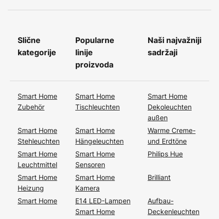
Slične
Popularne
Naši najvažniji
kategorije
linije
sadržaji
proizvoda
Smart Home
Smart Home
Smart Home
Zubehör
Tischleuchten
Dekoleuchten
außen
Smart Home
Smart Home
Warme Creme-
Stehleuchten
Hängeleuchten
und Erdtöne
Smart Home
Smart Home
Philips Hue
Leuchtmittel
Sensoren
Smart Home
Smart Home
Brilliant
Heizung
Kamera
Smart Home
E14 LED-Lampen
Aufbau-
Smart Home
Deckenleuchten