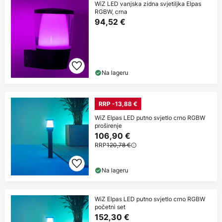
WiZ LED vanjska zidna svjetiljka Elpas
RGBW, crna
94,52 €
Na lageru
RRP -13,88 €
WiZ Elpas LED putno svjetlo crno RGBW
proširenje
106,90 €
RRP
120,78 €
Na lageru
WiZ Elpas LED putno svjetlo crno RGBW
početni set
152,30 €