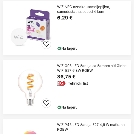
WiZ NFC oznaka, samoljepljiva,
samodostatna, set od 4 kom
6,29 €
Na lageru
WiZ G95 LED žarulja sa žarnom niti Globe
WiFi E27 6.3W RGBW
36,75 €
Tehnički list
Na lageru
WiZ P45 LED žarulja E27 4,9 W matirana
RGBW