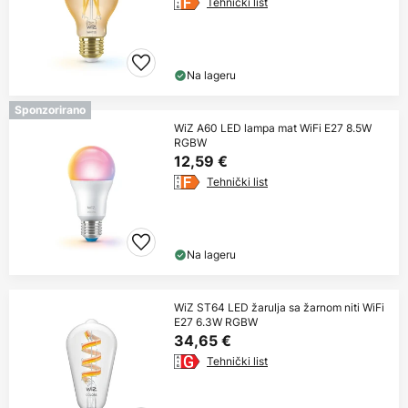
Tehnički list
Na lageru
Sponzorirano
WiZ A60 LED lampa mat WiFi E27 8.5W
RGBW
12,59 €
Tehnički list
Na lageru
WiZ ST64 LED žarulja sa žarnom niti WiFi
E27 6.3W RGBW
34,65 €
Tehnički list