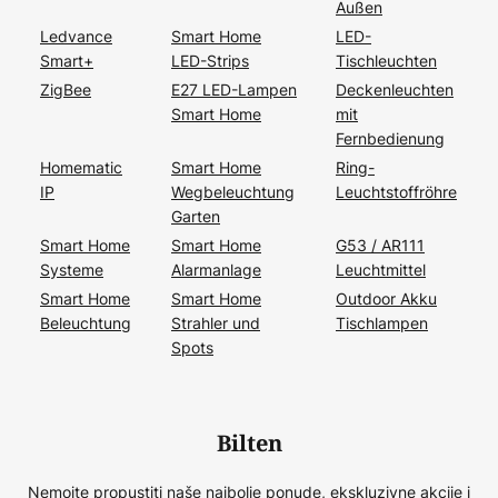
Außen
Ledvance
Smart Home
LED-
Smart+
LED-Strips
Tischleuchten
ZigBee
E27 LED-Lampen
Deckenleuchten
Smart Home
mit
Fernbedienung
Homematic
Smart Home
Ring-
IP
Wegbeleuchtung
Leuchtstoffröhre
Garten
Smart Home
Smart Home
G53 / AR111
Systeme
Alarmanlage
Leuchtmittel
Smart Home
Smart Home
Outdoor Akku
Beleuchtung
Strahler und
Tischlampen
Spots
Bilten
Nemojte propustiti naše najbolje ponude, ekskluzivne akcije i