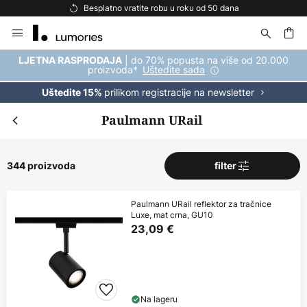
Besplatna dostava za kupnju iznad 69 €
Skip
to
Content
| do 70% popusta na više od 20.000
LJETNA RASPRODAJA
proizvoda*
Uštedite sada
prilikom registracije na newsletter
Uštedite 15%
Paulmann URail
344 proizvoda
filter
Paulmann URail reflektor za tračnice
Luxe, mat crna, GU10
23,09 €
Na lageru