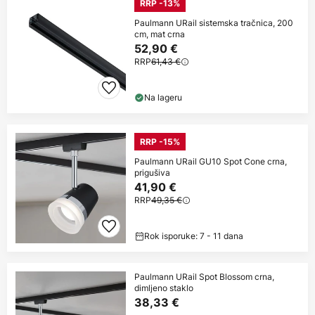
RRP -13%
Paulmann URail sistemska tračnica, 200
cm, mat crna
52,90 €
RRP
61,43 €
Na lageru
RRP -15%
Paulmann URail GU10 Spot Cone crna,
prigušiva
41,90 €
RRP
49,35 €
Rok isporuke: 7 - 11 dana
Paulmann URail Spot Blossom crna,
dimljeno staklo
38,33 €