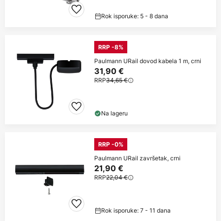
Rok isporuke: 5 - 8 dana
RRP -8%
Paulmann URail dovod kabela 1 m, crni
31,90 €
RRP
34,65 €
Na lageru
RRP -0%
Paulmann URail završetak, crni
21,90 €
RRP
22,04 €
Rok isporuke: 7 - 11 dana