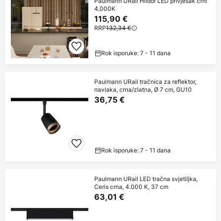
Paulmann URail Hildor LED privjesak crni
4,000K
115,90 €
RRP
132,34 €
Rok isporuke: 7 - 11 dana
Paulmann URail tračnica za reflektor,
navlaka, crna/zlatna, Ø 7 cm, GU10
36,75 €
Rok isporuke: 7 - 11 dana
Paulmann URail LED tračna svjetiljka,
Ceris crna, 4.000 K, 37 cm
63,01 €