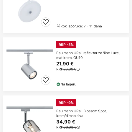
Rok isporuke: 7 - 11 dana
RRP -5%
Paulmann URail reflektor za šine Luxe,
mat krom, GU10
21,90 €
RRP
23,09 €
Na lageru
RRP -9%
Paulmann URail Blossom Spot,
krom/dimno siva
34,90 €
RRP
38,33 €