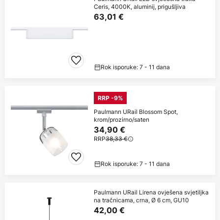
Ceris, 4000K, aluminij, prigušljiva
63,01 €
Rok isporuke: 7 - 11 dana
RRP -9%
Paulmann URail Blossom Spot,
krom/prozirno/saten
34,90 €
RRP
38,33 €
Rok isporuke: 7 - 11 dana
Paulmann URail Lirena ovješena svjetiljka
na tračnicama, crna, Ø 6 cm, GU10
42,00 €