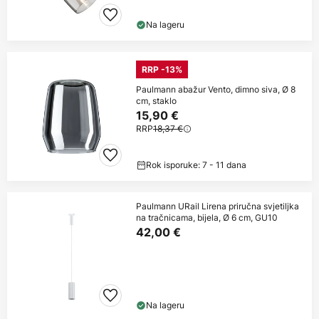
Na lageru
RRP -13%
Paulmann abažur Vento, dimno siva, Ø 8
cm, staklo
15,90 €
RRP
18,37 €
Rok isporuke: 7 - 11 dana
Paulmann URail Lirena priručna svjetiljka
na tračnicama, bijela, Ø 6 cm, GU10
42,00 €
Na lageru