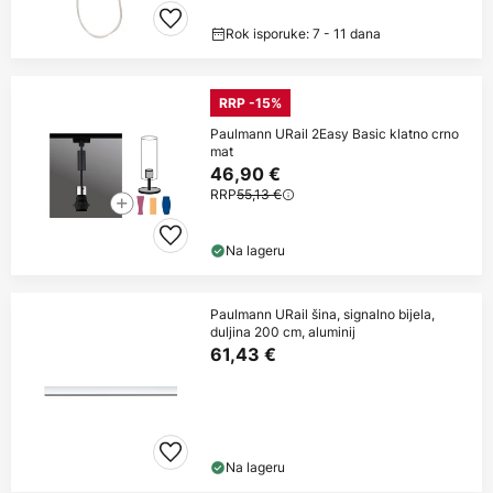
Rok isporuke: 7 - 11 dana
RRP -15%
Paulmann URail 2Easy Basic klatno crno
mat
46,90 €
RRP
55,13 €
Na lageru
Paulmann URail šina, signalno bijela,
duljina 200 cm, aluminij
61,43 €
Na lageru