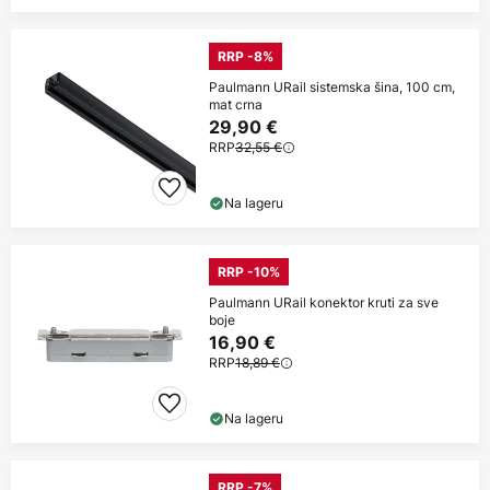
RRP -8%
Paulmann URail sistemska šina, 100 cm,
mat crna
29,90 €
RRP
32,55 €
Na lageru
RRP -10%
Paulmann URail konektor kruti za sve
boje
16,90 €
RRP
18,89 €
Na lageru
RRP -7%