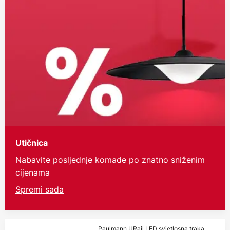
Utičnica
Nabavite posljednje komade po znatno sniženim
cijenama
Spremi sada
Paulmann URail LED svjetlosna traka