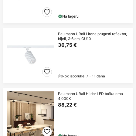
Na lageru
Paulmann URail Lirena prugasti reflektor,
bijeli, Ø 6 cm, GU10
36,75 €
Rok isporuke: 7 - 11 dana
Paulmann URail Hildor LED točka crna
4,000K
88,22 €
Na lageru