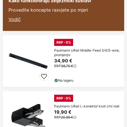
Kako funkcioniraju željeznički sustavi
Provedite koncepte rasvjete po mjeri
Vodič
RRP -5%
Paulmann URail Middle-Feed 3/4/5-wire,
promjenjiv
34,90 €
RRP
36,75 €
Na lageru
RRP -5%
Paulmann URail L-konektor kruti crni mat
19,90 €
RRP
20,99 €