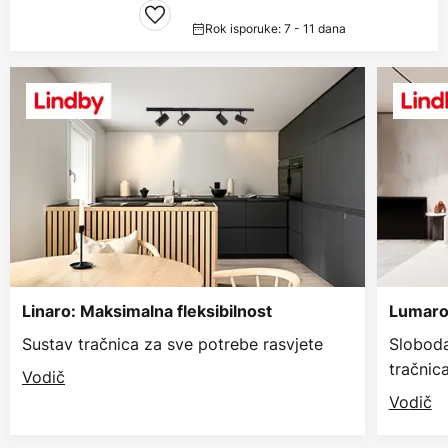
Rok isporuke: 7 - 11 dana
Linaro: Maksimalna fleksibilnost
Lumaro:
Sustav tračnica za sve potrebe rasvjete
Sloboda
tračnic
Vodič
Vodič