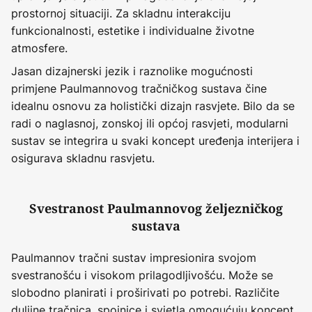
prostornoj situaciji. Za skladnu interakciju
funkcionalnosti, estetike i individualne životne
atmosfere.
Jasan dizajnerski jezik i raznolike mogućnosti
primjene Paulmannovog tračničkog sustava čine
idealnu osnovu za holistički dizajn rasvjete. Bilo da se
radi o naglasnoj, zonskoj ili općoj rasvjeti, modularni
sustav se integrira u svaki koncept uređenja interijera i
osigurava skladnu rasvjetu.
Svestranost Paulmannovog željezničkog
sustava
Paulmannov tračni sustav impresionira svojom
svestranošću i visokom prilagodljivošću. Može se
slobodno planirati i proširivati po potrebi. Različite
duljine tračnica, spojnice i svjetla omogućuju koncept