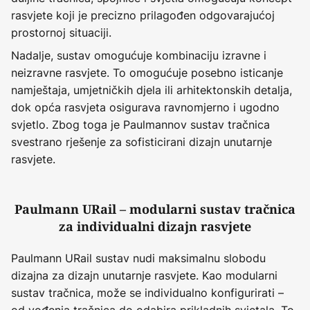
rasvjete koji je precizno prilagođen odgovarajućoj
prostornoj situaciji.
Nadalje, sustav omogućuje kombinaciju izravne i
neizravne rasvjete. To omogućuje posebno isticanje
namještaja, umjetničkih djela ili arhitektonskih detalja,
dok opća rasvjeta osigurava ravnomjerno i ugodno
svjetlo. Zbog toga je Paulmannov sustav tračnica
svestrano rješenje za sofisticirani dizajn unutarnje
rasvjete.
Paulmann URail – modularni sustav tračnica
za individualni dizajn rasvjete
Paulmann URail sustav nudi maksimalnu slobodu
dizajna za dizajn unutarnje rasvjete. Kao modularni
sustav tračnica, može se individualno konfigurirati –
od vođenja tračnica do odabira prikladnih svjetala. To