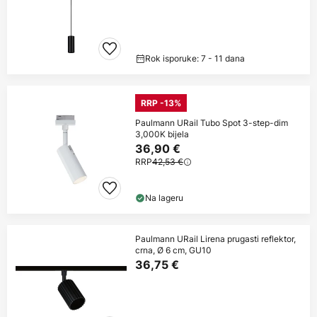
Rok isporuke: 7 - 11 dana
RRP -13%
Paulmann URail Tubo Spot 3-step-dim
3,000K bijela
36,90 €
RRP
42,53 €
Na lageru
Paulmann URail Lirena prugasti reflektor,
crna, Ø 6 cm, GU10
36,75 €