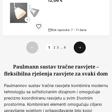
12,06 €
Rok isporuke: 7 - 11 dana
Stranica
1
2
3
...
6
Prethodno
Sljedeći
Paulmann sustav tračne rasvjete –
fleksibilna rješenja rasvjete za svaki dom
Paulmannov sustav tračne rasvjete kombinira modernu
tehnologiju sa sofisticiranim dizajnom i omogućuje
precizno koordiniranu rasvjetu u svim životnim
prostorima. Kombinirani elementi omogućuju ciljano
upravljanje svjetlom i prilagođavanje bilo kojoj