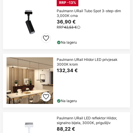
RRP -13%
Paulmann URail Tubo Spot 3-step-dim
3,000K crna
36,90 €
RRP
42,53 €
Na lageru
Paulmann URail Hildor LED privjesak
3000K krom
132,34 €
Na lageru
Paulmann URail LED reflektor Hildor,
signalno bijela, 3000K, prigušljiv
88,22 €