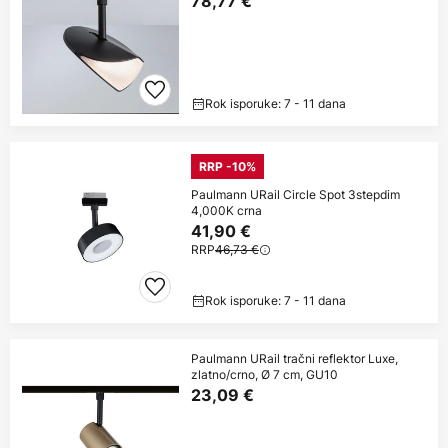
78,77 €
Rok isporuke: 7 - 11 dana
RRP -10%
Paulmann URail Circle Spot 3stepdim
4,000K crna
41,90 €
RRP
46,73 €
Rok isporuke: 7 - 11 dana
Paulmann URail tračni reflektor Luxe,
zlatno/crno, Ø 7 cm, GU10
23,09 €