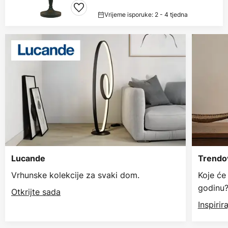
Vrijeme isporuke: 2 - 4 tjedna
Lucande
Trendov
Vrhunske kolekcije za svaki dom.
Koje će
godinu
Otkrijte sada
Inspiri