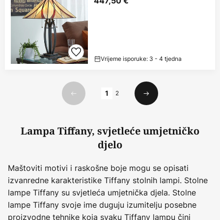
447,50 €
Vrijeme isporuke: 3 - 4 tjedna
Stranica
1
2
Prethodno
Sljedeći
Lampa Tiffany, svjetleće umjetničko
djelo
Maštoviti motivi i raskošne boje mogu se opisati
izvanredne karakteristike Tiffany stolnih lampi. Stolne
lampe Tiffany su svjetleća umjetnička djela. Stolne
lampe Tiffany svoje ime duguju izumitelju posebne
proizvodne tehnike koja svaku Tiffany lampu čini