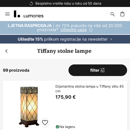
Besplatna dostava za kupnju iznad 69 €
Skip
to
Content
| do 70% popusta na više od 20.000
LJETNA RASPRODAJA
proizvoda*
Uštedite sada
prilikom registracije na newsletter
Uštedite 15%
Tiffany stolne lampe
99 proizvoda
filter
Dijamantna stolna lampa u Tiffany stilu 45
cm
175,90 €
Na lageru