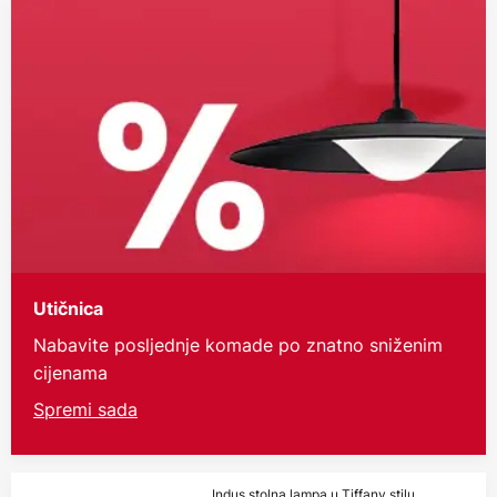
Utičnica
Nabavite posljednje komade po znatno sniženim
cijenama
Spremi sada
Indus stolna lampa u Tiffany stilu