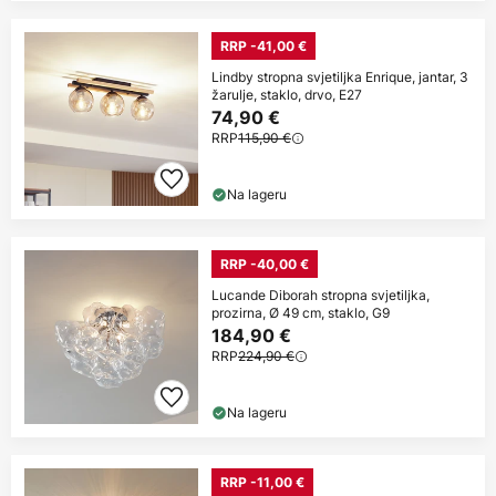
RRP -41,00 €
Lindby stropna svjetiljka Enrique, jantar, 3
žarulje, staklo, drvo, E27
74,90 €
RRP
115,90 €
Na lageru
RRP -40,00 €
Lucande Diborah stropna svjetiljka,
prozirna, Ø 49 cm, staklo, G9
184,90 €
RRP
224,90 €
Na lageru
RRP -11,00 €