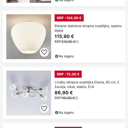
RRP -104,00 €
Bibiane staklena stropna svjetiljka, opalno
bijela
115,90 €
RRP
219,90 €
Na lageru
RRP -75,00 €
Lindby stropna svjetiljka Elaina, 65 cm, 5
žarulja, nikal, staklo, E14
86,90 €
RRP
161,90 €
Na lageru