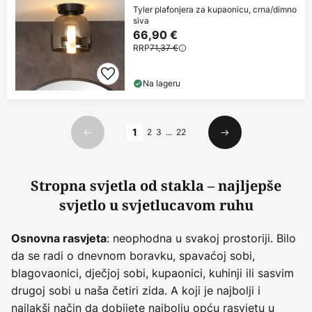
Tyler plafonjera za kupaonicu, crna/dimno
siva
66,90 €
RRP
71,37 €
Na lageru
Stranica
1
2
3
...
22
Prethodno
Sljedeći
Stropna svjetla od stakla – najljepše
svjetlo u svjetlucavom ruhu
: neophodna u svakoj prostoriji. Bilo
Osnovna rasvjeta
da se radi o dnevnom boravku, spavaćoj sobi,
blagovaonici, dječjoj sobi, kupaonici, kuhinji ili sasvim
drugoj sobi u naša četiri zida. A koji je najbolji i
najlakši način da dobijete najbolju opću rasvjetu u