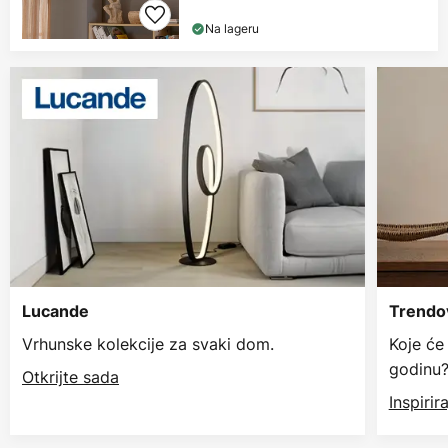
Na lageru
Lucande
Trendov
Vrhunske kolekcije za svaki dom.
Koje će
godinu
Otkrijte sada
Inspiri