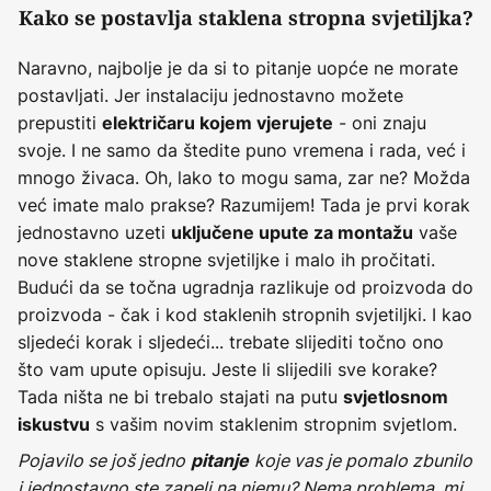
Kako se postavlja staklena stropna svjetiljka?
Naravno, najbolje je da si to pitanje uopće ne morate
postavljati. Jer instalaciju jednostavno možete
prepustiti
- oni znaju
električaru kojem vjerujete
svoje. I ne samo da štedite puno vremena i rada, već i
mnogo živaca. Oh, lako to mogu sama, zar ne? Možda
već imate malo prakse? Razumijem! Tada je prvi korak
jednostavno uzeti
vaše
uključene upute za montažu
nove staklene stropne svjetiljke i malo ih pročitati.
Budući da se točna ugradnja razlikuje od proizvoda do
proizvoda - čak i kod staklenih stropnih svjetiljki. I kao
sljedeći korak i sljedeći... trebate slijediti točno ono
što vam upute opisuju. Jeste li slijedili sve korake?
Tada ništa ne bi trebalo stajati na putu
svjetlosnom
s vašim novim staklenim stropnim svjetlom.
iskustvu
Pojavilo se još jedno
koje vas je pomalo zbunilo
pitanje
i jednostavno ste zapeli na njemu? Nema problema, mi