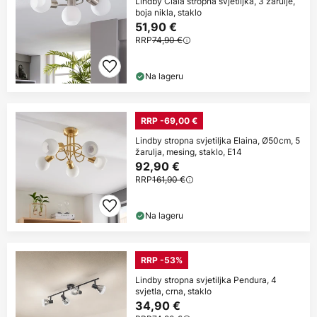
Lindby Ciala stropna svjetiljka, 3 žarulje,
boja nikla, staklo
51,90 €
RRP
74,90 €
Na lageru
RRP -69,00 €
Lindby stropna svjetiljka Elaina, Ø50cm, 5
žarulja, mesing, staklo, E14
92,90 €
RRP
161,90 €
Na lageru
RRP -53%
Lindby stropna svjetiljka Pendura, 4
svjetla, crna, staklo
34,90 €