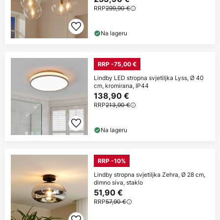
RRP
299,90 €
Na lageru
RRP -75,00 €
Lindby LED stropna svjetiljka Lyss, Ø 40
cm, kromirana, IP44
138,90 €
RRP
213,90 €
Na lageru
RRP -10%
Lindby stropna svjetiljka Zehra, Ø 28 cm,
dimno siva, staklo
51,90 €
RRP
57,90 €