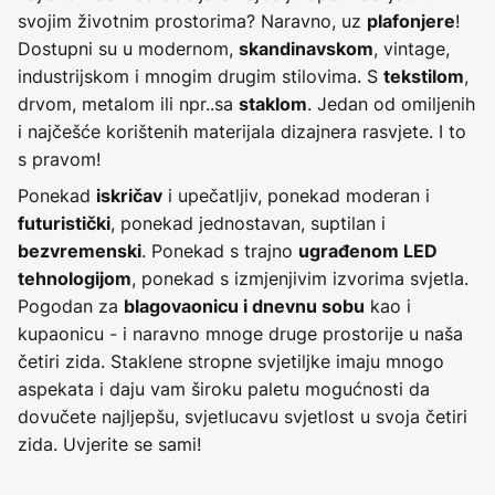
svojim životnim prostorima? Naravno, uz
!
plafonjere
Dostupni su u modernom,
, vintage,
skandinavskom
industrijskom i mnogim drugim stilovima. S
,
tekstilom
drvom, metalom ili npr..sa
. Jedan od omiljenih
staklom
i najčešće korištenih materijala dizajnera rasvjete. I to
s pravom!
Ponekad
i upečatljiv, ponekad moderan i
iskričav
, ponekad jednostavan, suptilan i
futuristički
. Ponekad s trajno
bezvremenski
ugrađenom LED
, ponekad s izmjenjivim izvorima svjetla.
tehnologijom
Pogodan za
kao i
blagovaonicu i dnevnu sobu
kupaonicu - i naravno mnoge druge prostorije u naša
četiri zida. Staklene stropne svjetiljke imaju mnogo
aspekata i daju vam široku paletu mogućnosti da
dovučete najljepšu, svjetlucavu svjetlost u svoja četiri
zida. Uvjerite se sami!