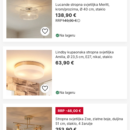
Lucande stropna svjetiljka Meritt,
krom/prozirna, Ø 40 cm, staklo
138,90 €
RRP
149,90 €
Na lageru
Lindby kupaonska stropna svjetiljka
Amilia, Ø 23,5 cm, E27, nikal, staklo
63,90 €
Na lageru
RRP -46,00 €
Stropna svjetiljka Zoe, zlatne boje, duljina
51 cm, staklo, 4 žarulje
253,90 €