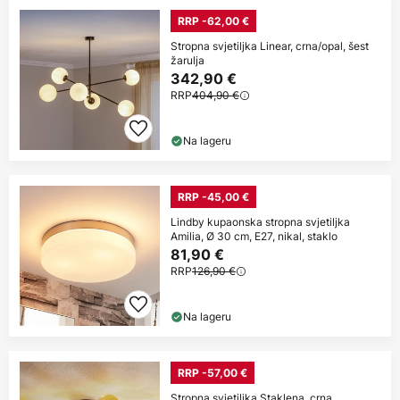
RRP -62,00 €
Stropna svjetiljka Linear, crna/opal, šest
žarulja
342,90 €
RRP
404,90 €
Na lageru
RRP -45,00 €
Lindby kupaonska stropna svjetiljka
Amilia, Ø 30 cm, E27, nikal, staklo
81,90 €
RRP
126,90 €
Na lageru
RRP -57,00 €
Stropna svjetiljka Staklena, crna,