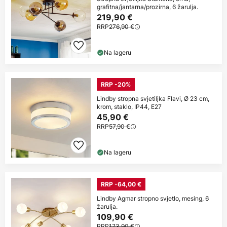
grafitna/jantarna/prozirna, 6 žarulja.
219,90 €
RRP
276,90 €
Na lageru
RRP -20%
Lindby stropna svjetiljka Flavi, Ø 23 cm,
krom, staklo, IP44, E27
45,90 €
RRP
57,90 €
Na lageru
RRP -64,00 €
Lindby Agmar stropno svjetlo, mesing, 6
žarulja.
109,90 €
RRP
173,90 €