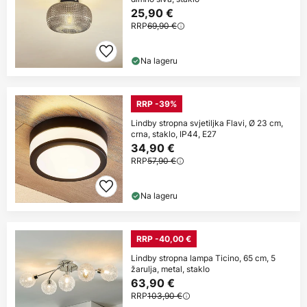
25,90 €
RRP
69,90 €
Na lageru
RRP -39%
Lindby stropna svjetiljka Flavi, Ø 23 cm,
crna, staklo, IP44, E27
34,90 €
RRP
57,90 €
Na lageru
RRP -40,00 €
Lindby stropna lampa Ticino, 65 cm, 5
žarulja, metal, staklo
63,90 €
RRP
103,90 €