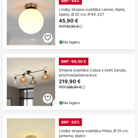
RRP -44%
Lindby stropna svjetiljka Lennie, bijela,
staklo, Ø 20 cm, IP44, E27
45,90 €
RRP
81,90 €
Na lageru
RRP -69,00 €
Stropna svjetiljka Cubus s četiri žarulje,
prozirna/jantarna/siva
219,90 €
RRP
288,90 €
Na lageru
RRP -50%
Lindby stropna svjetiljka Hildur, Ø 25 cm,
jantarna, staklo