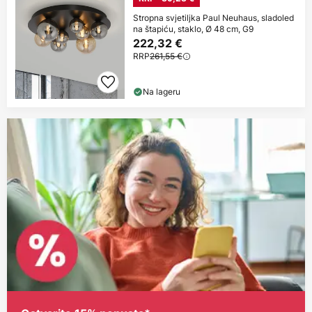
Stropna svjetiljka Paul Neuhaus, sladoled
na štapiću, staklo, Ø 48 cm, G9
222,32 €
RRP
261,55 €
Na lageru