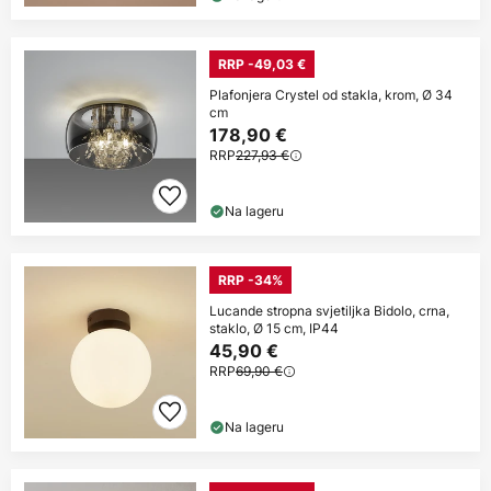
RRP -49,03 €
Plafonjera Crystel od stakla, krom, Ø 34
cm
178,90 €
RRP
227,93 €
Na lageru
RRP -34%
Lucande stropna svjetiljka Bidolo, crna,
staklo, Ø 15 cm, IP44
45,90 €
RRP
69,90 €
Na lageru