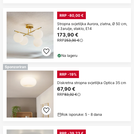
RRP -80,00 €
Stropna svjetiljka Aurora, zlatna, Ø 50 cm,
4 žarulje, staklo, E14
173,90 €
RRP
253,90 €
Na lageru
Sponzoriran
RRP -19%
Diskretna stropna svjetiljka Optica 35 cm
67,90 €
RRP
83,92 €
Rok isporuke: 5 - 8 dana
RRP -39,23 €