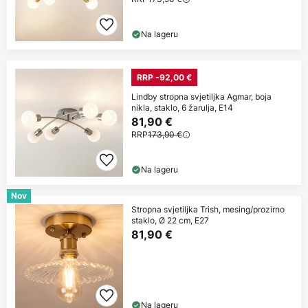
Na lageru
RRP -92,00 €
Lindby stropna svjetiljka Agmar, boja
nikla, staklo, 6 žarulja, E14
81,90 €
RRP
173,90 €
Na lageru
Nov
Stropna svjetiljka Trish, mesing/prozirno
staklo, Ø 22 cm, E27
81,90 €
Na lageru