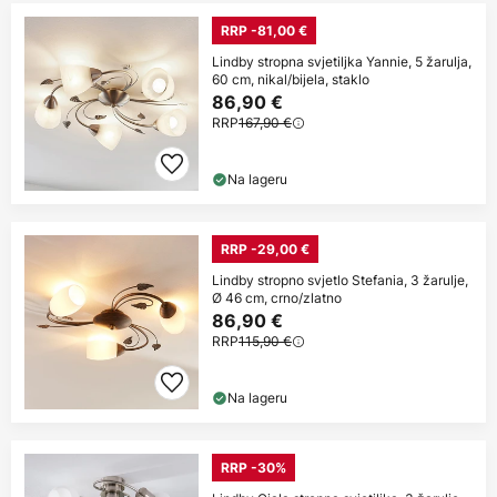
RRP -81,00 €
Lindby stropna svjetiljka Yannie, 5 žarulja,
60 cm, nikal/bijela, staklo
86,90 €
RRP
167,90 €
Na lageru
RRP -29,00 €
Lindby stropno svjetlo Stefania, 3 žarulje,
Ø 46 cm, crno/zlatno
86,90 €
RRP
115,90 €
Na lageru
RRP -30%