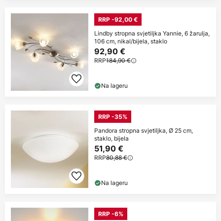
RRP -92,00 €
Lindby stropna svjetiljka Yannie, 6 žarulja,
106 cm, nikal/bijela, staklo
92,90 €
RRP
184,90 €
Na lageru
RRP -35%
Pandora stropna svjetiljka, Ø 25 cm,
staklo, bijela
51,90 €
RRP
80,88 €
Na lageru
RRP -6%