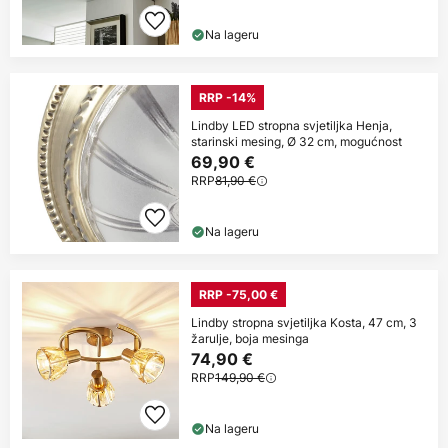
Na lageru
RRP -14%
Lindby LED stropna svjetiljka Henja,
starinski mesing, Ø 32 cm, mogućnost
69,90 €
RRP
81,90 €
Na lageru
RRP -75,00 €
Lindby stropna svjetiljka Kosta, 47 cm, 3
žarulje, boja mesinga
74,90 €
RRP
149,90 €
Na lageru