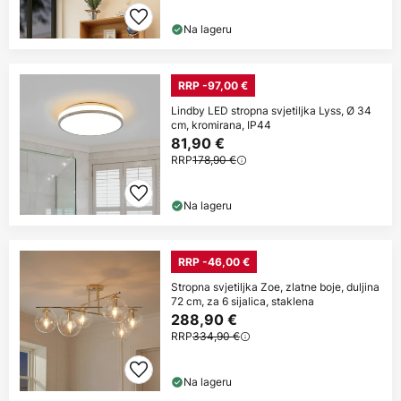
Na lageru
RRP -97,00 €
Lindby LED stropna svjetiljka Lyss, Ø 34
cm, kromirana, IP44
81,90 €
RRP
178,90 €
Na lageru
RRP -46,00 €
Stropna svjetiljka Zoe, zlatne boje, duljina
72 cm, za 6 sijalica, staklena
288,90 €
RRP
334,90 €
Na lageru