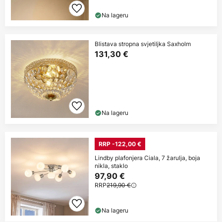
Na lageru
Blistava stropna svjetiljka Saxholm
131,30 €
Na lageru
RRP -122,00 €
Lindby plafonjera Ciala, 7 žarulja, boja
nikla, staklo
97,90 €
RRP
219,90 €
Na lageru