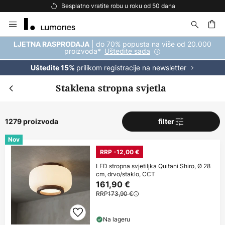
Besplatna dostava za kupnju iznad 69 €
Skip
to
Content
| do 70% popusta na više od 20.000
LJETNA RASPRODAJA
proizvoda*
Uštedite sada
prilikom registracije na newsletter
Uštedite 15%
Staklena stropna svjetla
1279 proizvoda
filter
Nov
RRP -12,00 €
LED stropna svjetiljka Quitani Shiro, Ø 28
cm, drvo/staklo, CCT
161,90 €
RRP
173,90 €
Na lageru