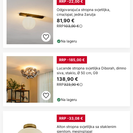
RRP -22,00 €
Odgovarajuća stropna svjetiljka,
crna/opal, jedna žarulja
81,90 €
RRP
103,90 €
Na lageru
RRP -185,00 €
Lucande stropna svjetiljka Diborah, dimno
siva, staklo, Ø 50 cm, G9
138,90 €
RRP
323,90 €
Na lageru
RRP -33,08 €
Alton stropna svjetiljka sa staklenim
sjenilom, mesing/opal