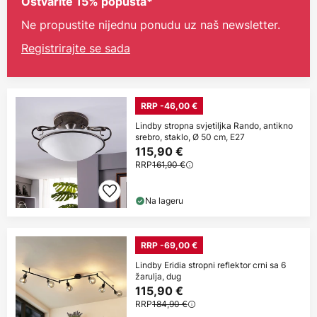
Ostvarite 15% popusta*
Ne propustite nijednu ponudu uz naš newsletter.
Registrirajte se sada
RRP -46,00 €
Lindby stropna svjetiljka Rando, antikno
srebro, staklo, Ø 50 cm, E27
115,90 €
RRP
161,90 €
Na lageru
RRP -69,00 €
Lindby Eridia stropni reflektor crni sa 6
žarulja, dug
115,90 €
RRP
184,90 €