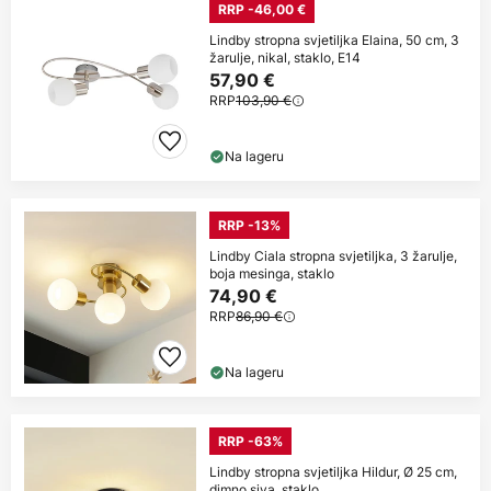
RRP -46,00 €
Lindby stropna svjetiljka Elaina, 50 cm, 3
žarulje, nikal, staklo, E14
57,90 €
RRP
103,90 €
Na lageru
RRP -13%
Lindby Ciala stropna svjetiljka, 3 žarulje,
boja mesinga, staklo
74,90 €
RRP
86,90 €
Na lageru
RRP -63%
Lindby stropna svjetiljka Hildur, Ø 25 cm,
dimno siva, staklo