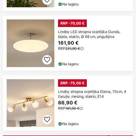
Na lageru
RRP -70,00 €
Lindby LED stropna svjetiljka Gunda,
bijela, staklo, Ø 48 cm, prigušljiva
161,90 €
RRP
231,90 €
Na lageru
RRP -75,00 €
Lindby stropna svjetiljka Elaina, 70cm, 4
žarulje, mesing, staklo, E14
86,90 €
RRP
161,90 €
Na lageru