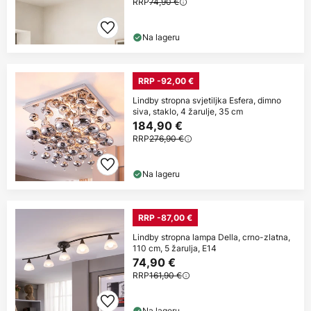
RRP
74,90 €
Na lageru
RRP -92,00 €
Lindby stropna svjetiljka Esfera, dimno
siva, staklo, 4 žarulje, 35 cm
184,90 €
RRP
276,90 €
Na lageru
RRP -87,00 €
Lindby stropna lampa Della, crno-zlatna,
110 cm, 5 žarulja, E14
74,90 €
RRP
161,90 €
Na lageru