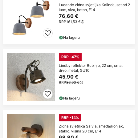
Lucande zidna svjetiljka Kalinda, set od 2
kom, siva, beton, E14
76,60 €
RRP
161,53 €
Na lageru
RRP -47%
Lindby reflektor Rubinjo, 22 cm, crna,
drvo, metal, GU10
45,90 €
RRP
86,90 €
Na lageru
RRP -14%
Zidna svjetiljka Salvia, smeđa/konjak,
staklo, visina 20 cm, E14
69,90 €