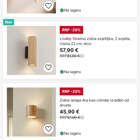
Na lageru
Nov
RRP -29%
Lindby Stralino zidna svjetiljka, 2 svjetla,
visina 22 cm, drvo
57,90 €
RRP
81,90 €
Na lageru
RRP -20%
Zidna lampa Ara kao cilindar izrađen od
drveta
45,90 €
RRP
57,90 €
Na lageru