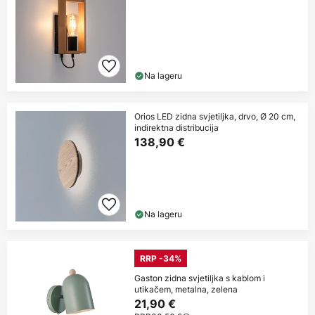
Na lageru
Orios LED zidna svjetiljka, drvo, Ø 20 cm,
indirektna distribucija
138,90 €
Na lageru
RRP -34%
Gaston zidna svjetiljka s kablom i
utikačem, metalna, zelena
21,90 €