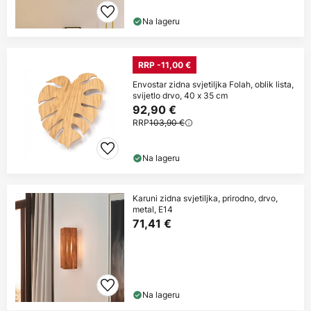
Na lageru
RRP -11,00 €
Envostar zidna svjetiljka Folah, oblik lista,
svijetlo drvo, 40 x 35 cm
92,90 €
RRP
103,90 €
Na lageru
Karuni zidna svjetiljka, prirodno, drvo,
metal, E14
71,41 €
Na lageru