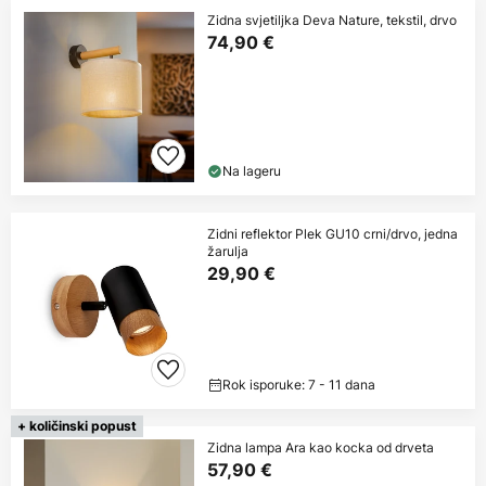
Zidna svjetiljka Deva Nature, tekstil, drvo
74,90 €
Na lageru
Zidni reflektor Plek GU10 crni/drvo, jedna
žarulja
29,90 €
Rok isporuke: 7 - 11 dana
+ količinski popust
Zidna lampa Ara kao kocka od drveta
57,90 €