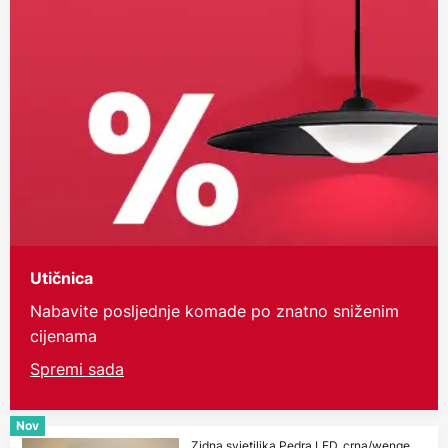
Utičnica
Nabavite posljednje komade po znatno sniženim
cijenama
Spremi sada
Nov
Zidna svjetiljka Pedra LED, crna/wenge,