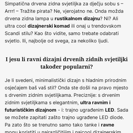
Simpatična drvena zidna svjetiljka za dječju sobu s –
Arrr! – Tražite pirata? Ne, vjerojatno ne. Onda možda
drvena zidna lampa u
? Ni? Ali
rustikalnom dizajnu
ultra cool
ili onaj u trendovskom
dizajnerski komad
Scandi stilu? Kao što vidite, samo trebate odabrati
svjetlo. Ili, najbolje od svega, za nekoliko ljudi.
I jesu li ravni dizajni drvenih zidnih svjetiljki
također popularni?
Je li svedeni, minimalistički dizajn s hladnim prirodnim
osjećajem baš vaš stil? Onda ste došli na pravo mjesto
s drvenim zidnim svjetiljkama. Preciznije: s drvenim
zidnim svjetiljkama s elegantnim,
ultra ravnim i
- i: trajno ugrađenim
. Sada
futurističkim dizajnom
LED
se možete zapitati zašto trajno ugrađene LED diode.
Pa zato što se trenutno samo tako tanke i
ravne
mogu koristiti u najrazličitijim i najcool dizajnerskim