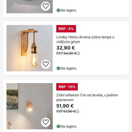
Na lageru
RRP -5%
Lindby Helou drvena zidna lampa s
vidljivim grlom
32,90 €
RRP
34,90 €
Na lageru
RRP -10%
Zidni reflektor Cre od drveta, s jednim
plamenom
51,90 €
RRP
57,90 €
Na lageru