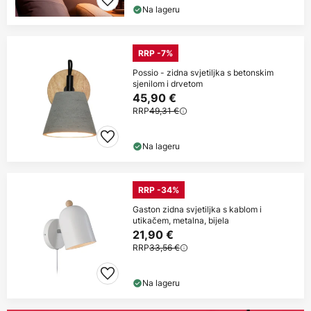
Na lageru
RRP -7%
Possio - zidna svjetiljka s betonskim
sjenilom i drvetom
45,90 €
RRP
49,31 €
Na lageru
RRP -34%
Gaston zidna svjetiljka s kablom i
utikačem, metalna, bijela
21,90 €
RRP
33,56 €
Na lageru