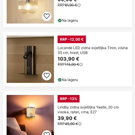
RRP
81,90 €
Na lageru
RRP -12,00 €
Lucande LED zidna svjetiljka Tiron, visina
35 cm, hrast, USB
103,90 €
RRP
115,90 €
Na lageru
RRP -13%
Lindby zidna svjetiljka Yaelle, 20 cm
visoka, ratan, crna, E27
39,90 €
RRP
45,90 €