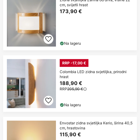
cm, svijetli hrast
173,90 €
Na lageru
RRP -17,00 €
Colombia LED zidna svjetiljka, prirodni
hrast
188,90 €
RRP
205,90 €
Na lageru
Envostar zidna svjetiljka Kerio, širina 40,5
cm, hrastovina
115,90 €