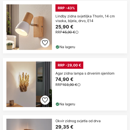
RRP -43%
Lindby zidna svjetiljka Thorin, 14 cm
visoka, bijela, drvo, E14
25,90 €
RRP
45,90 €
Na lageru
RRP -29,00 €
Agar zidna lampa s drvenim sjenilom
74,90 €
RRP
103,90 €
Na lageru
Okvir zidnog svjetla od drva
29,35 €