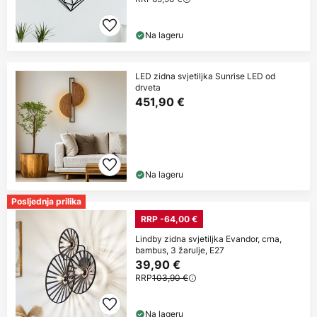
Na lageru
LED zidna svjetiljka Sunrise LED od
drveta
451,90 €
Na lageru
Posljednja prilika
RRP -64,00 €
Lindby zidna svjetiljka Evandor, crna,
bambus, 3 žarulje, E27
39,90 €
RRP
103,90 €
Na lageru