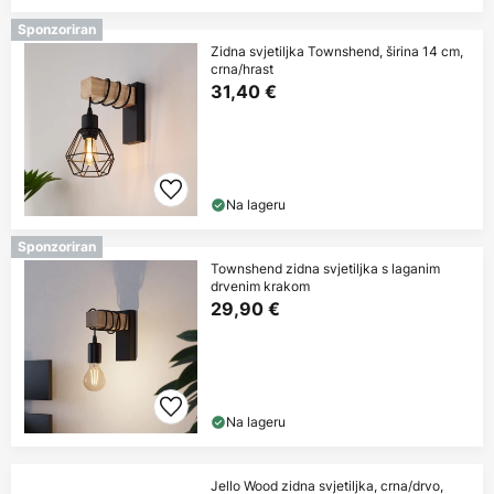
Sponzoriran
Zidna svjetiljka Townshend, širina 14 cm,
crna/hrast
31,40 €
Na lageru
Sponzoriran
Townshend zidna svjetiljka s laganim
drvenim krakom
29,90 €
Na lageru
Jello Wood zidna svjetiljka, crna/drvo,