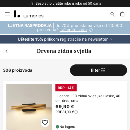
Besplatna dostava za kupnju iznad 69 €
Skip
to
Content
| do 70% popusta na više od 20.000
LJETNA RASPRODAJA
proizvoda*
Uštedite sada
prilikom registracije na newsletter
Uštedite 15%
Drvena zidna svjetla
306 proizvoda
filter
RRP -14%
Lucande LED zidna svjetiljka Lieske, 40
cm, drvo, crna
69,90 €
RRP
81,90 €
Na lageru