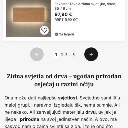
Envostar Tavola zidna svjetiljka, hrast,
35x16 cm
97,90 €
RRP
115,90 €
Na lageru
Stranica
1
2
3
...
6
Prethodno
Sljedeći
Zidna svjetla od drva – ugodan prirodan
osjećaj u razini očiju
Ona može dati najljepšu
. Svejedno sami ili u
svjetlost
maloj grupi. I naravno, izgledaju šik, nema sumnje. Ali
ne nekako. Ali zahvaljujući materijalu
, uvijek je
drvu
lijepa i
na svoj jedinstven način. A ovo, ma
prirodna
kakvog nam dizajna svijetli sa zida. I to je ono što