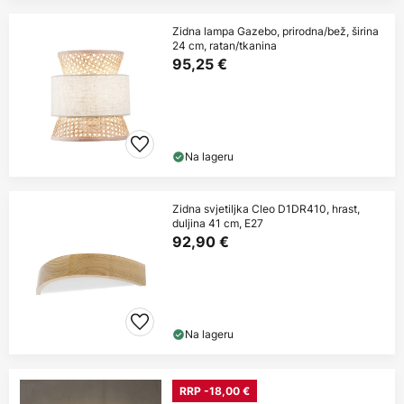
Zidna lampa Gazebo, prirodna/bež, širina
24 cm, ratan/tkanina
95,25 €
Na lageru
Zidna svjetiljka Cleo D1DR410, hrast,
duljina 41 cm, E27
92,90 €
Na lageru
RRP -18,00 €