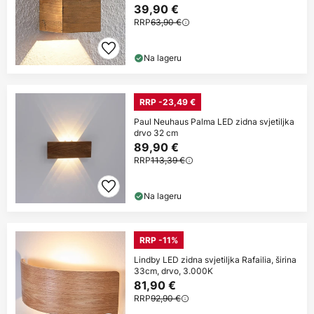
39,90 €
RRP
63,90 €
Na lageru
RRP -23,49 €
Paul Neuhaus Palma LED zidna svjetiljka
drvo 32 cm
89,90 €
RRP
113,39 €
Na lageru
RRP -11%
Lindby LED zidna svjetiljka Rafailia, širina
33cm, drvo, 3.000K
81,90 €
RRP
92,90 €