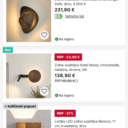
čelik, drvo, 3.000 K
231,90 €
Tehnički list
Na lageru
Nov
RRP -23,00 €
Zidna svjetiljka Hotel Mood, crno/smeđa,
metalna, drvena, G9
138,90 €
RRP
161,90 €
Na lageru
+ količinski popust
RRP -37%
Lindby LED zidna svjetiljka Benicio, 11
cm, kvadratna, drvo