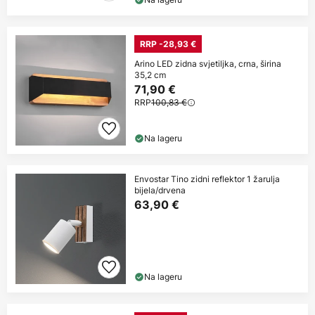
RRP -28,93 €
Arino LED zidna svjetiljka, crna, širina
35,2 cm
71,90 €
RRP
100,83 €
Na lageru
Envostar Tino zidni reflektor 1 žarulja
bijela/drvena
63,90 €
Na lageru