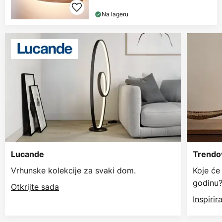
Na lageru
Lucande
Trendov
Vrhunske kolekcije za svaki dom.
Koje će
godinu
Otkrijte sada
Inspiri