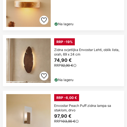
Na lageru
RRP -19%
Zidna svjetiljka Envostar Lehti, oblik lista,
orah, 69 x 24 cm
74,90 €
RRP
92,90 €
Na lageru
RRP -6,00 €
Envostar Peach Puff zidna lampa sa
staklom, drvo
97,90 €
RRP
103,90 €