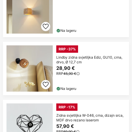
Na lageru
RRP -37%
Lindby zidna svjetiljka Ediz, GU10, crna,
drvo, Ø 12,7 cm
28,90 €
RRP
45,90 €
Na lageru
RRP -17%
Zidna svjetiljka W-046, crna, dizajn srca,
MDF drvo rezano laserom
57,90 €
RRP
69,90 €