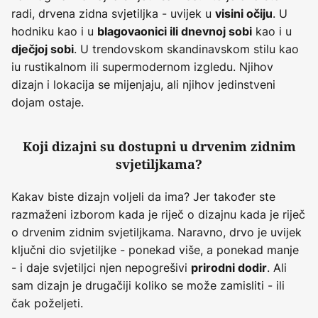
radi, drvena zidna svjetiljka - uvijek u
. U
visini očiju
hodniku kao i u
kao i u
blagovaonici ili dnevnoj sobi
. U trendovskom skandinavskom stilu kao
dječjoj sobi
iu rustikalnom ili supermodernom izgledu. Njihov
dizajn i lokacija se mijenjaju, ali njihov jedinstveni
dojam ostaje.
Koji dizajni su dostupni u drvenim zidnim
svjetiljkama?
Kakav biste dizajn voljeli da ima? Jer također ste
razmaženi izborom kada je riječ o dizajnu kada je riječ
o drvenim zidnim svjetiljkama. Naravno, drvo je uvijek
ključni dio svjetiljke - ponekad više, a ponekad manje
- i daje svjetiljci njen nepogrešivi
. Ali
prirodni dodir
sam dizajn je drugačiji koliko se može zamisliti - ili
čak poželjeti.