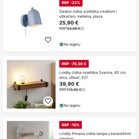
RRP -22%
Gaston zidna svjetiljka s kablom i
utikačem, metalna, plava
25,90 €
RRP
33,56 €
Na lageru
RRP -76,00 €
Lindby zidna svjetiljka Sverina, 40 cm,
drvo, utikač, E27
39,90 €
RRP
115,90 €
Na lageru
RRP -10%
Lindby Pimana zidna lampa s keramičkim
sjenilom