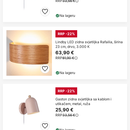
RRP
33,56 €
Na lageru
RRP -22%
Lindby LED zidna svjetiljka Rafailia, širina
23 cm, drvo, 3.000 K
63,90 €
RRP
81,90 €
Na lageru
RRP -22%
Gaston zidna svjetiljka sa kablom i
utikačem, metal, ruža
25,90 €
RRP
33,56 €
Na lageru