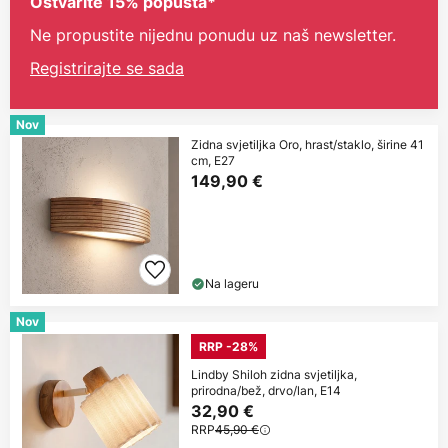
Ostvarite 15% popusta*
Ne propustite nijednu ponudu uz naš newsletter.
Registrirajte se sada
Nov
Zidna svjetiljka Oro, hrast/staklo, širine 41
cm, E27
149,90 €
Na lageru
Nov
RRP -28%
Lindby Shiloh zidna svjetiljka,
prirodna/bež, drvo/lan, E14
32,90 €
RRP
45,90 €