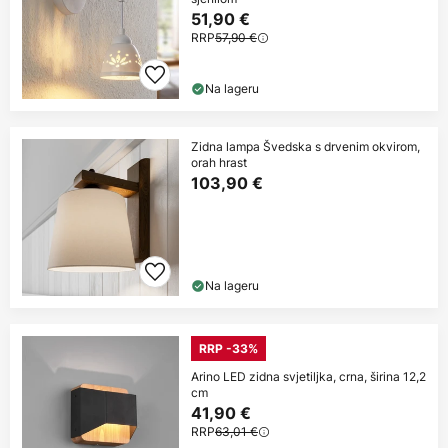
51,90 €
RRP
57,90 €
Na lageru
Zidna lampa Švedska s drvenim okvirom,
orah hrast
103,90 €
Na lageru
RRP -33%
Arino LED zidna svjetiljka, crna, širina 12,2
cm
41,90 €
RRP
63,01 €