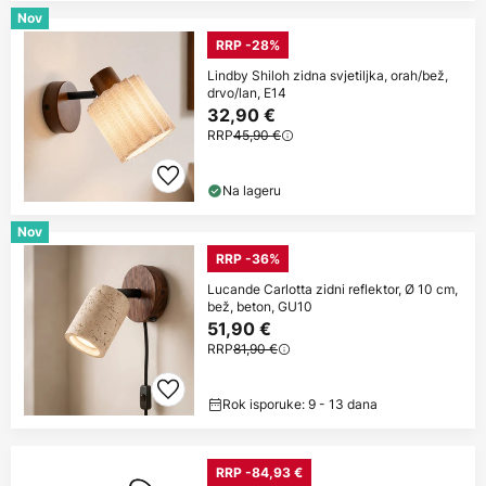
Nov
RRP -28%
Lindby Shiloh zidna svjetiljka, orah/bež,
drvo/lan, E14
32,90 €
RRP
45,90 €
Na lageru
Nov
RRP -36%
Lucande Carlotta zidni reflektor, Ø 10 cm,
bež, beton, GU10
51,90 €
RRP
81,90 €
Rok isporuke: 9 - 13 dana
RRP -84,93 €