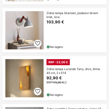
Zidna lampa Skansen, podesivi drveni
krak, siva
103,90 €
Na lageru
RRP -23,00 €
Zidna lampa Lucande Tarry, drvo, širine
45 cm, 2 x E14
92,90 €
RRP
115,90 €
Na lageru
Zidna svjetiljka Zanna od drva, visine 22