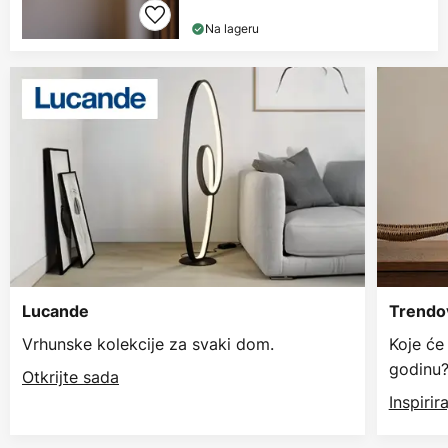
Na lageru
Lucande
Trendov
Vrhunske kolekcije za svaki dom.
Koje će
godinu
Otkrijte sada
Inspiri