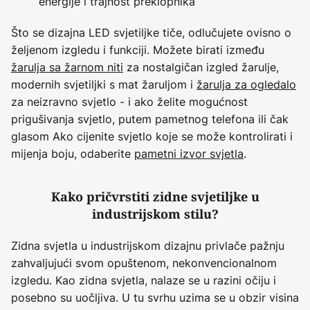
energije i trajnost preklopnika
Što se dizajna LED svjetiljke tiče, odlučujete ovisno o
željenom izgledu i funkciji. Možete birati između
žarulja sa žarnom niti
za nostalgičan izgled žarulje,
modernih svjetiljki s mat žaruljom i
žarulja za ogledalo
za neizravno svjetlo - i ako želite mogućnost
prigušivanja svjetlo, putem pametnog telefona ili čak
glasom Ako cijenite svjetlo koje se može kontrolirati i
mijenja boju, odaberite
pametni izvor svjetla
.
Kako pričvrstiti zidne svjetiljke u
industrijskom stilu?
Zidna svjetla u industrijskom dizajnu privlače pažnju
zahvaljujući svom opuštenom, nekonvencionalnom
izgledu. Kao zidna svjetla, nalaze se u razini očiju i
posebno su uočljiva. U tu svrhu uzima se u obzir visina