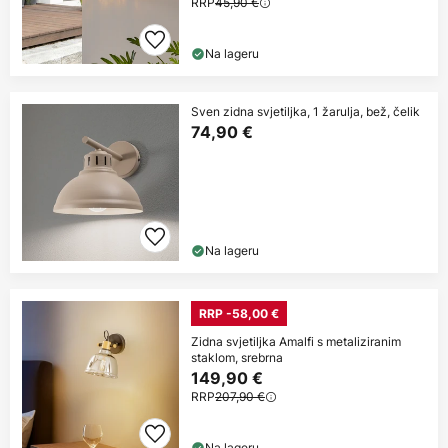
RRP
45,90 €
Na lageru
Sven zidna svjetiljka, 1 žarulja, bež, čelik
74,90 €
Na lageru
RRP -58,00 €
Zidna svjetiljka Amalfi s metaliziranim
staklom, srebrna
149,90 €
RRP
207,90 €
Na lageru