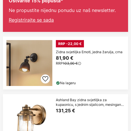
Ostvarite 15% popusta*
Ne propustite nijednu ponudu uz naš newsletter.
Registrirajte se sada
RRP -22,00 €
Zidna svjetiljka Emoti, jedna žarulja, crna
81,90 €
RRP
103,90 €
Na lageru
Ashland Bay zidna svjetiljka za
kupaonicu, s jednim sijalicom, mesingana,
IP44
131,25 €