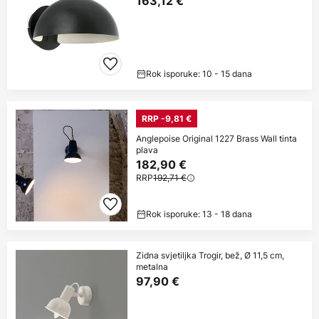
163,12 €
Rok isporuke: 10 - 15 dana
RRP -9,81 €
Anglepoise Original 1227 Brass Wall tinta
plava
182,90 €
RRP
192,71 €
Rok isporuke: 13 - 18 dana
Zidna svjetiljka Trogir, bež, Ø 11,5 cm,
metalna
97,90 €