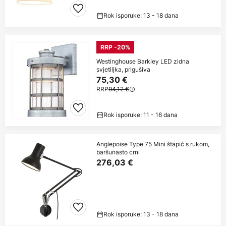
Rok isporuke: 13 - 18 dana
RRP -20%
Westinghouse Barkley LED zidna
svjetiljka, prigušiva
75,30 €
RRP
94,12 €
Rok isporuke: 11 - 16 dana
Anglepoise Type 75 Mini štapić s rukom,
baršunasto crni
276,03 €
Rok isporuke: 13 - 18 dana