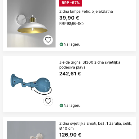
RRP -57%
Zidna lampa Felix, bijela/zlatna
39,90 €
RRP
92,90 €
Na lageru
Jieldé Signal SI300 zidna svjetiljka
podesiva plava
242,61 €
Na lageru
Zidna svjetiljka Emoti, bež, 1 žarulja, čelik,
Ø 10 cm
126,90 €