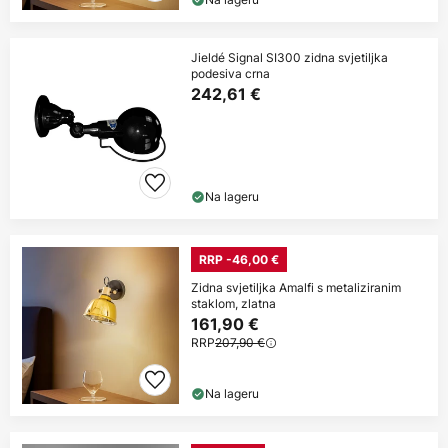
Jieldé Signal SI300 zidna svjetiljka
podesiva crna
242,61 €
Na lageru
RRP -46,00 €
Zidna svjetiljka Amalfi s metaliziranim
staklom, zlatna
161,90 €
RRP
207,90 €
Na lageru