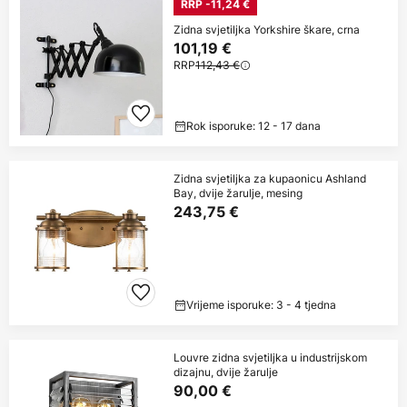
RRP -11,24 €
Zidna svjetiljka Yorkshire škare, crna
101,19 €
RRP
112,43 €
Rok isporuke: 12 - 17 dana
Zidna svjetiljka za kupaonicu Ashland
Bay, dvije žarulje, mesing
243,75 €
Vrijeme isporuke: 3 - 4 tjedna
Louvre zidna svjetiljka u industrijskom
dizajnu, dvije žarulje
90,00 €