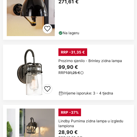
271,61 €
Na lageru
RRP -31,35 €
Prozirno sjenilo - Brinley zidna lampa
99,90 €
RRP
131,25 €
Vrijeme isporuke: 3 - 4 tjedna
RRP -37%
Lindby Purnima zidna lampa u izgledu
lampiona
28,90 €