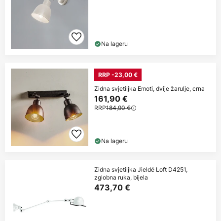
Na lageru
RRP -23,00 €
Zidna svjetiljka Emoti, dvije žarulje, crna
161,90 €
RRP
184,90 €
Na lageru
Zidna svjetiljka Jieldé Loft D4251,
zglobna ruka, bijela
473,70 €