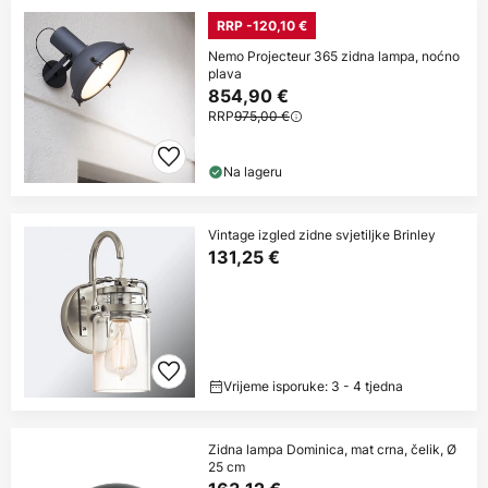
RRP -120,10 €
Nemo Projecteur 365 zidna lampa, noćno
plava
854,90 €
RRP
975,00 €
Na lageru
Vintage izgled zidne svjetiljke Brinley
131,25 €
Vrijeme isporuke: 3 - 4 tjedna
Zidna lampa Dominica, mat crna, čelik, Ø
25 cm