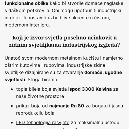
kako bi stvorile domaće naglaske
funkcionalne oblike
s daškom potkrovlja. Oni mogu upotpuniti industrijski
interijer ili postaviti uzbudljive akcente u čistom,
modernom interijeru.
Koji je izvor svjetla posebno učinkovit u
zidnim svjetiljkama industrijskog izgleda?
Unatoč svom modernom metalnom kućištu i namjerno
oštrim kutovima i rubovima, industrijske zidne
svjetiljke dizajnirane su za stvaranje
domaće, ugodne
. Stoga biramo:
svjetlosti
topla bijela boja svjetla
za
ispod 3300 Kelvina
naše životne prostore
prikaz boja od
za bogatu i jasnu
najmanje Ra 80
reprodukciju boja
LED tehnologija rasvjete
za maksimalnu uštedu