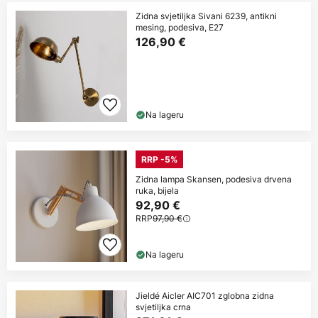
Zidna svjetiljka Sivani 6239, antikni
mesing, podesiva, E27
126,90 €
Na lageru
RRP -5%
Zidna lampa Skansen, podesiva drvena
ruka, bijela
92,90 €
RRP
97,90 €
Na lageru
Jieldé Aicler AIC701 zglobna zidna
svjetiljka crna