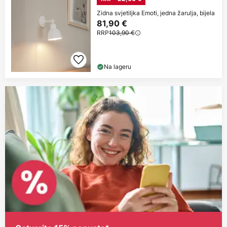
Zidna svjetiljka Emoti, jedna žarulja, bijela
81,90 €
RRP
103,90 €
Na lageru