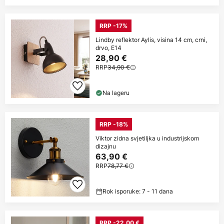
RRP -17%
Lindby reflektor Aylis, visina 14 cm, crni,
drvo, E14
28,90 €
RRP
34,90 €
Na lageru
RRP -18%
Viktor zidna svjetiljka u industrijskom
dizajnu
63,90 €
RRP
78,77 €
Rok isporuke: 7 - 11 dana
RRP -22,00 €