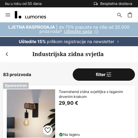
Besplatna dostava za kupnju iznad 69 €
Skip
to
Content
| do 70% popusta na više od 20.000
LJETNA RASPRODAJA
proizvoda*
Uštedite sada
prilikom registracije na newsletter
Uštedite 15%
Industrijska zidna svjetla
83 proizvoda
filter
Sponzoriran
Townshend zidna svjetiljka s laganim
drvenim krakom
29,90 €
Na lageru