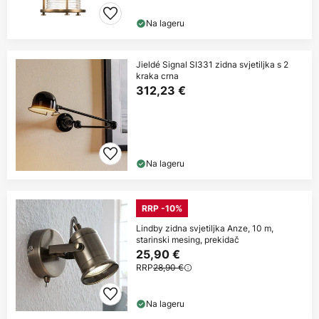
Na lageru
Jieldé Signal SI331 zidna svjetiljka s 2
kraka crna
312,23 €
Na lageru
RRP -10%
Lindby zidna svjetiljka Anze, 10 m,
starinski mesing, prekidač
25,90 €
RRP
28,90 €
Na lageru