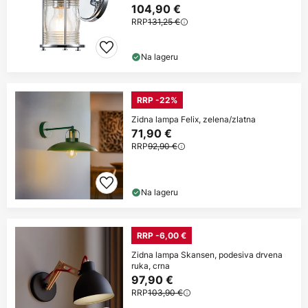
104,90 €
RRP
131,25 €
Na lageru
RRP -22%
Zidna lampa Felix, zelena/zlatna
71,90 €
RRP
92,90 €
Na lageru
RRP -6,00 €
Zidna lampa Skansen, podesiva drvena
ruka, crna
97,90 €
RRP
103,90 €