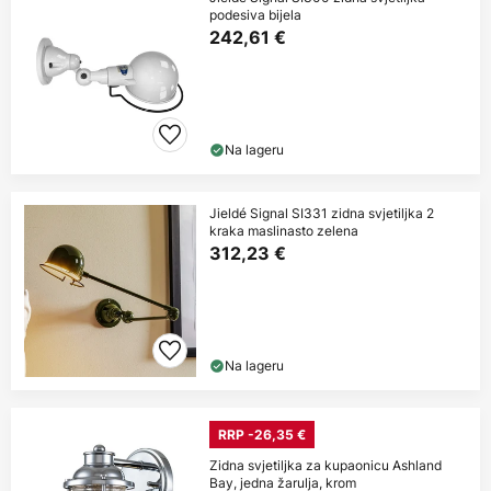
podesiva bijela
242,61 €
Na lageru
Jieldé Signal SI331 zidna svjetiljka 2
kraka maslinasto zelena
312,23 €
Na lageru
RRP -26,35 €
Zidna svjetiljka za kupaonicu Ashland
Bay, jedna žarulja, krom