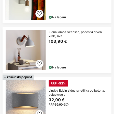
Na lageru
Zidna lampa Skansen, podesivi drveni
krak, siva
103,90 €
Na lageru
+ količinski popust
RRP -53%
Lindby Edvin zidna svjetiljka od betona,
poluokrugla
32,90 €
RRP
69,90 €