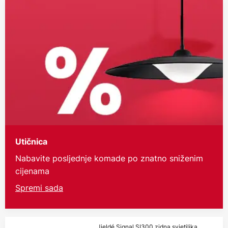
Utičnica
Nabavite posljednje komade po znatno sniženim
cijenama
Spremi sada
Jieldé Signal SI300 zidna svjetiljka