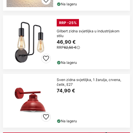
Na lageru
RRP -25%
Gilbert zidna svjetiljka u industrijskom
stilu
46,90 €
RRP
62,50 €
Na lageru
Sven zidna svjetiljka, 1 žarulja, crvena,
čelik, E27
74,90 €
Na lageru