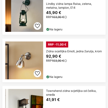
Lindby zidna lampa Raisa, zelena,
metalna, lampion, E14
45,90 €
RRP
103,90 €
Na lageru
RRP -11,00 €
Zidna svjetiljka Emoti, jedna žarulja, krom
92,90 €
RRP
103,90 €
Na lageru
Townshend zidna svjetiljka od čelika,
smeđa
41,91 €