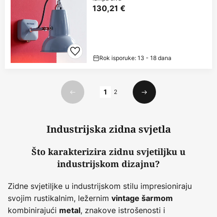
130,21 €
Rok isporuke: 13 - 18 dana
Stranica
1
2
Prethodno
Sljedeći
Industrijska zidna svjetla
Što karakterizira zidnu svjetiljku u
industrijskom dizajnu?
Zidne svjetiljke u industrijskom stilu impresioniraju
svojim rustikalnim, ležernim
vintage šarmom
kombinirajući
, znakove istrošenosti i
metal