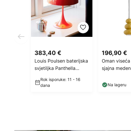
383,40 €
196,90 €
Louis Poulsen baterijska
Oman viseća s
svjetiljka Panthella
sjajna meden
PORTABLE 250 koraljno
staklo, Ø 14
Rok isporuke: 11 - 16
crvena
Na lageru
dana