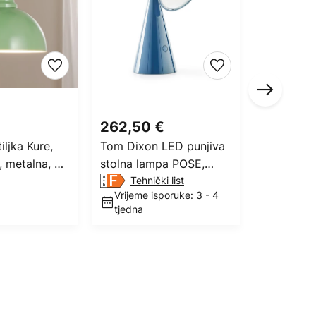
262,50 €
206,25
iljka Kure,
Tom Dixon LED punjiva
Tom Dixo
, metalna, Ø
stolna lampa POSE,
PRIJENOS
svijetloplava, visina 25
Tehnički list
stolna la
Vrijeme isporuke: 3 - 4
Rok ispo
cm, IP20
mahovinsk
tjedna
dana
cm, IP44