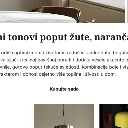
i tonovi poput žute, naranč
 odišu optimizmom i životnom radošću. Jarko žuta, bogata 
aljujući zrcalnoj završnoj obradi i dodaju vesele akcente pr
zivnije, gotovo poput tekuće svjetlosti. Kombinacija boje i v
rakterom i donosi osjetno više topline i živosti u dom.
Kupujte sada