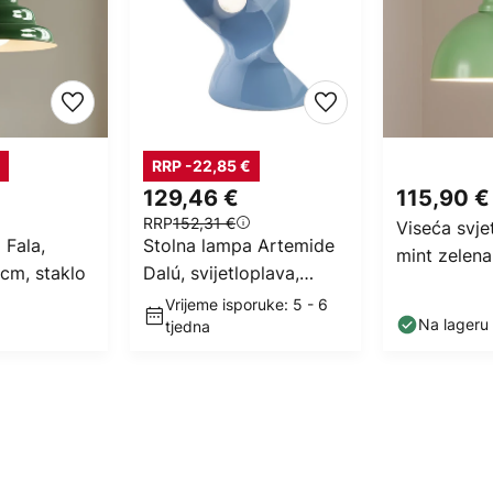
RRP -22,85 €
129,46 €
115,90 €
RRP
152,31 €
Viseća svjet
 Fala,
Stolna lampa Artemide
mint zelena
 cm, staklo
Dalú, svijetloplava,
40 cm E27
visina 26 cm, plastika
Vrijeme isporuke: 5 - 6
Na lageru
tjedna