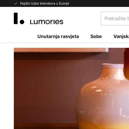
Skip
Najširi izbor brendova u Europi
to
Pretražite
Content
trgovinu...
Unutarnja rasvjeta
Sobe
Vanjsk