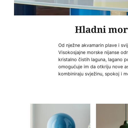
Hladni mors
Od nježne akvamarin plave i svij
Visokosjajne morske nijanse odra
kristalno čistih laguna, lagano 
omogućuje im da otkriju nove asp
kombiniraju svježinu, spokoj i m