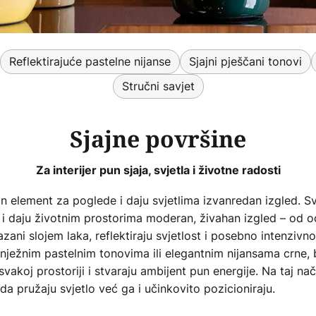
Reflektirajuće pastelne nijanse
Sjajni pješčani tonovi
Stručni savjet
Sjajne površine
Za interijer pun sjaja, svjetla i životne radosti
an element za poglede i daju svjetlima izvanredan izgled. 
 i daju životnim prostorima moderan, živahan izgled – od 
ani slojem laka, reflektiraju svjetlost i posebno intenzivno i
 nježnim pastelnim tonovima ili elegantnim nijansama crne, b
vakoj prostoriji i stvaraju ambijent pun energije. Na taj nač
da pružaju svjetlo već ga i učinkovito pozicioniraju.