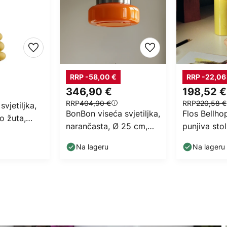
RRP -58,00 €
RRP -22,06
346,90 €
198,52 €
RRP
404,90 €
RRP
220,58 €
vjetiljka,
BonBon viseća svjetiljka,
Flos Bellho
o žuta,
narančasta, Ø 25 cm,
punjiva sto
 cm
staklo
žuta, 21 cm
Na lageru
Na lageru
IP54