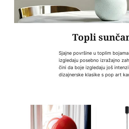
Topli sunčan
Sjajne površine u toplim bojama
izgledaju posebno izražajno zahv
čini da boje izgledaju još inten
dizajnerske klasike s pop art ka