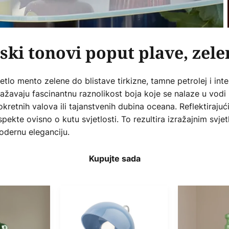
ki tonovi poput plave, zelen
etlo mento zelene do blistave tirkizne, tamne petrolej i in
žavaju fascinantnu raznolikost boja koje se nalaze u vodi i 
pokretnih valova ili tajanstvenih dubina oceana. Reflektiraju
ekte ovisno o kutu svjetlosti. To rezultira izražajnim svje
odernu eleganciju.
Kupujte sada