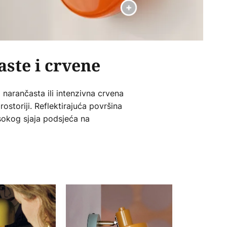
aste i crvene
narančasta ili intenzivna crvena
ostoriji. Reflektirajuća površina
isokog sjaja podsjeća na