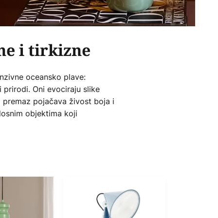
e i tirkizne
tenzivne oceansko plave:
prirodi. Oni evociraju slike
ći premaz pojačava živost boja i
tlosnim objektima koji