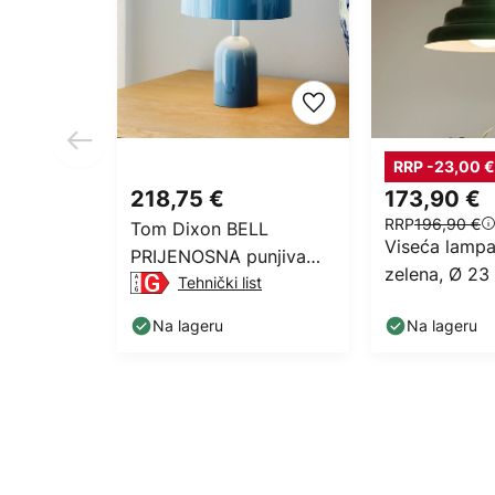
RRP -23,00 €
218,75 €
173,90 €
RRP
196,90 €
Tom Dixon BELL
Viseća lampa
PRIJENOSNA punjiva
zelena, Ø 23
stolna lampa,
Tehnički list
svijetloplava 28 cm
Na lageru
Na lageru
IP44