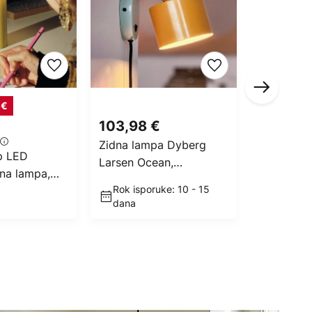
 €
RRP -23,
103,98 €
126,90
RRP
149,90
Zidna lampa Dyberg
p LED
Lindby Ti
Larsen Ocean,
lna lampa,
svjetiljka,
curry/tirkizna, projekcija
Rok isporuke: 10 - 15
, dimabilna,
Ø 35 cm, 
21 cm
Na lage
dana