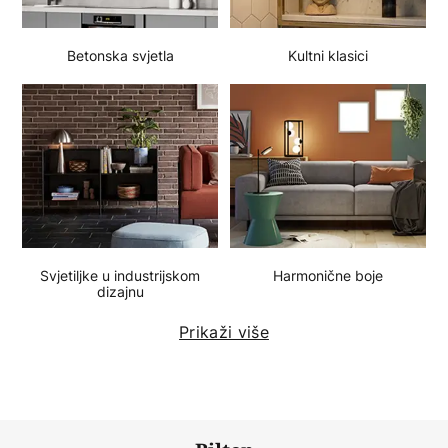
Betonska svjetla
Kultni klasici
Svjetiljke u industrijskom
Harmonične boje
dizajnu
Prikaži više