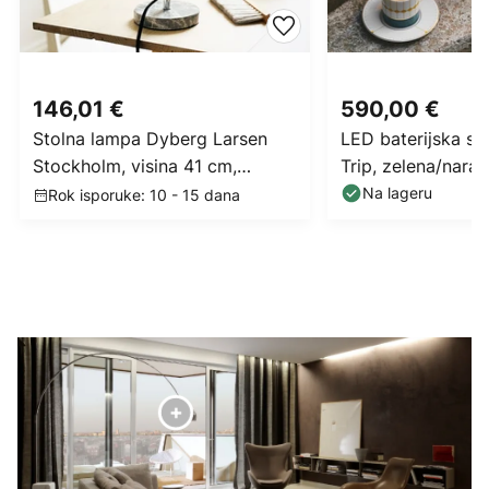
146,01 €
590,00 €
Stolna lampa Dyberg Larsen
LED baterijska sto
Stockholm, visina 41 cm,
Trip, zelena/naran
metal/mramor
mramor, staklo,
Na lageru
Rok isporuke: 10 - 15 dana