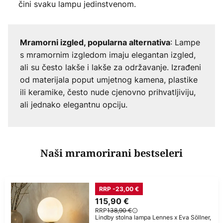
čini svaku lampu jedinstvenom.
: Lampe
Mramorni izgled, popularna alternativa
s mramornim izgledom imaju elegantan izgled,
ali su često lakše i lakše za održavanje. Izrađeni
od materijala poput umjetnog kamena, plastike
ili keramike, često nude cjenovno prihvatljiviju,
ali jednako elegantnu opciju.
Naši mramorirani bestseleri
RRP -23,00 €
115,90 €
RRP
138,90 €
Lindby stolna lampa Lennes x Eva Söllner,