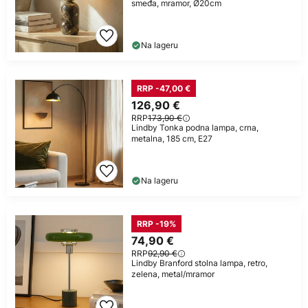
smeđa, mramor, Ø20cm
Na lageru
RRP -47,00 €
126,90 €
RRP
173,90 €
Lindby Tonka podna lampa, crna,
metalna, 185 cm, E27
Na lageru
RRP -19%
74,90 €
RRP
92,90 €
Lindby Branford stolna lampa, retro,
zelena, metal/mramor