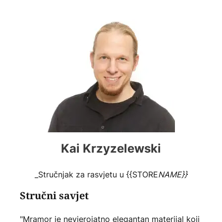
Kai Krzyzelewski
_Stručnjak za rasvjetu u {{STORE
NAME}}
Stručni savjet
"Mramor je nevjerojatno elegantan materijal koji