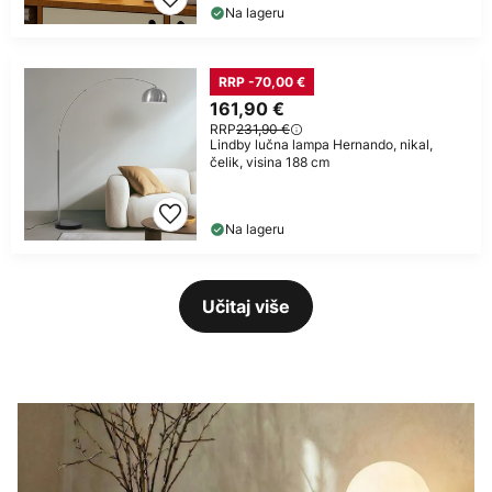
Na lageru
RRP -70,00 €
161,90 €
RRP
231,90 €
Lindby lučna lampa Hernando, nikal,
čelik, visina 188 cm
Na lageru
Učitaj više