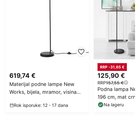
RRP -31,65 €
619,74 €
125,90 €
RRP
157,55 €
Materijal podne lampe New
Podna lampa Newc
Works, bijela, mramor, visina
196 cm, mat crna
125 cm
Na lageru
Rok isporuke: 12 - 17 dana