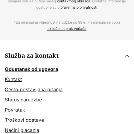
slanjem poruke putem našeg
kontaktnog obrasca
. Dodatne informacije
dostupne su u
pravilima o privatnosti
.
*Za minimalnu vrijednost narudžbe od 99 €. Primjenjuje se popis
isključenih proizvođača
.
Služba za kontakt
Odustanak od ugovora
Kontakt
Često postavljana pitanja
Status narudžbe
Povratak
Troškovi dostave
Načini plaćanja