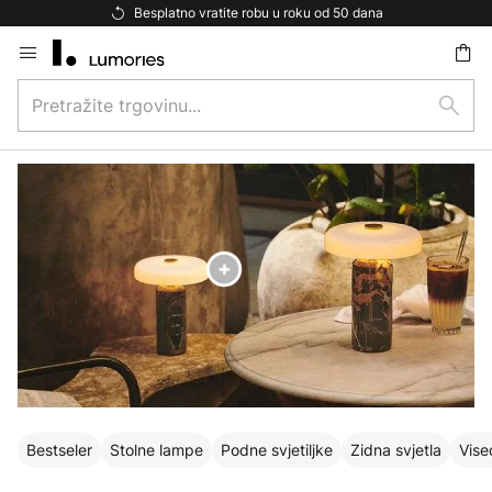
Besplatna dostava za kupnju iznad 69 €
Skip
to
Pretražite
Content
traži
trgovinu...
Bestseler
Stolne lampe
Podne svjetiljke
Zidna svjetla
Vise