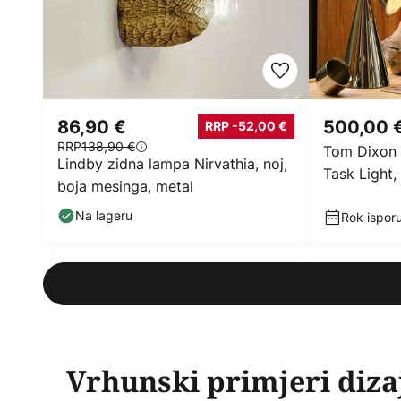
86,90 €
500,00 
RRP -52,00 €
RRP
138,90 €
Tom Dixon 
Lindby zidna lampa Nirvathia, noj,
Task Light,
boja mesinga, metal
Na lageru
Rok isporu
Vrhunski primjeri diza