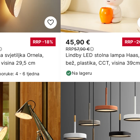
45,90 €
RRP -18%
RRP -
RRP
57,90 €
a svjetiljka Ornela,
Lindby LED stolna lampa Haas,
, visina 29,5 cm
bež, plastika, CCT, visina 39cm
Na lageru
poruke: 4 - 6 tjedna