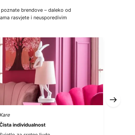
ski poznate brendove – daleko od
ijama rasvjete i neusporedivim
Kare
Lindby
Čista individualnost
Uvijek u
Svjetlo za sretne ljude
Privlači