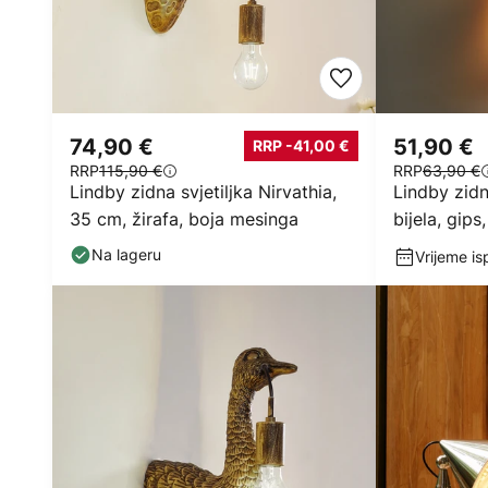
74,90 €
51,90 €
RRP -41,00 €
RRP
115,90 €
RRP
63,90 €
Lindby zidna svjetiljka Nirvathia,
Lindby zidn
35 cm, žirafa, boja mesinga
bijela, gips
Na lageru
Vrijeme is