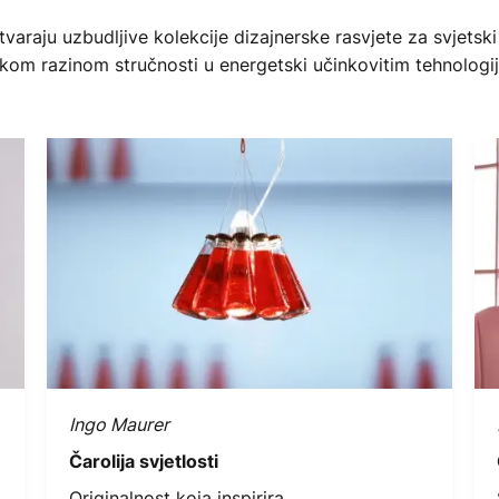
stvaraju uzbudljive kolekcije dizajnerske rasvjete za svjet
sokom razinom stručnosti u energetski učinkovitim tehnolog
Ingo Maurer
Čarolija svjetlosti
Originalnost koja inspirira