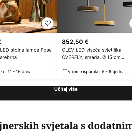
€
852,50 €
LED stolna lampa Pose
OLEV LED viseća svjetiljka
 srebrna
OVERFLY, smeđa, Ø 15 cm,
metalna, 927 dim.
ke: 11 - 16 dana
Vrijeme isporuke: 5 - 6 tjedna
Učitaj više
jnerskih svjetala s dodatni