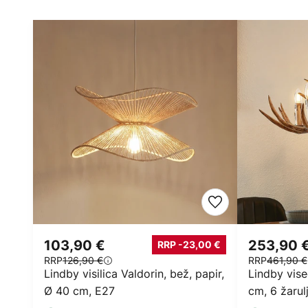
103,90 €
253,90 
RRP -23,00 €
RRP
126,90 €
RRP
461,90 €
Lindby visilica Valdorin, bež, papir,
Lindby vise
Ø 40 cm, E27
cm, 6 žarul