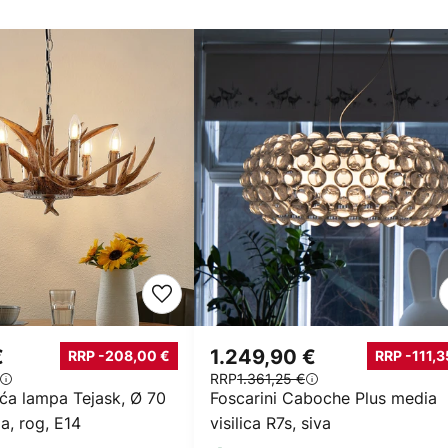
€
1.249,90 €
RRP -208,00 €
RRP -111,3
RRP
1.361,25 €
ća lampa Tejask, Ø 70
Foscarini Caboche Plus media
ja, rog, E14
visilica R7s, siva