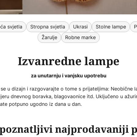
ća svjetla
Stropna svjetla
Ukrasi
Stolne lampe
P
Žarulje
Robne marke
Izvanredne lampe
za unutarnju i vanjsku upotrebu
e se u dizajn i razgovarajte o tome s prijateljima: Neobične
rijeru dnevnog boravka, blagovaonice itd. Uključeno u ažuri
jećate potpuno ugodno iz dana u dan.
poznatljivi najprodavaniji 