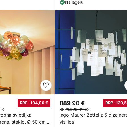
Na lageru
889,90 €
RRP -104,00 €
RRP -139,5
€
RRP
1.029,41 €
opna svjetiljka
Ingo Maurer Zettel'z 5 dizajner
rena, staklo, Ø 50 cm,
visilica