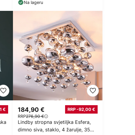
šarena
Na lageru
184,90 €
1 €
RRP -92,00 €
RRP
276,90 €
ska
Lindby stropna svjetiljka Esfera,
dimno siva, staklo, 4 žarulje, 35