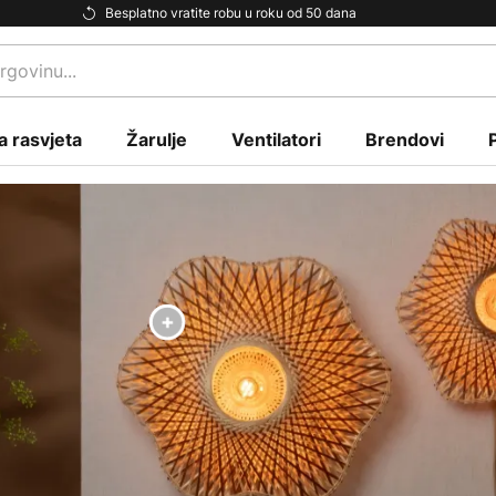
Besplatno vratite robu u roku od 50 dana
a rasvjeta
Žarulje
Ventilatori
Brendovi