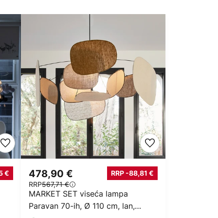
478,90 €
5 €
RRP -88,81 €
RRP
567,71 €
MARKET SET viseća lampa
Paravan 70-ih, Ø 110 cm, lan,