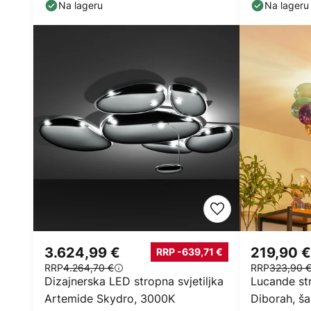
Na lageru
Na lageru
3.624,99 €
219,90 €
RRP -639,71 €
RRP
4.264,70 €
RRP
323,90 
Dizajnerska LED stropna svjetiljka
Lucande str
Artemide Skydro, 3000K
Diborah, ša