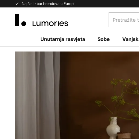
Skip
Najširi izbor brendova u Europi
to
Pretražite
Content
trgovinu...
Unutarnja rasvjeta
Sobe
Vanjsk