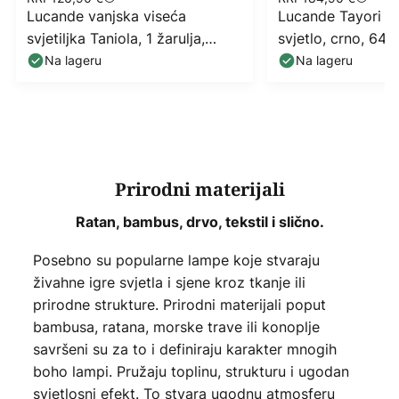
Lucande vanjska viseća
Lucande Tayori d
svjetiljka Taniola, 1 žarulja,
svjetlo, crno, 64 
konusna, Ø 60 cm
Na lageru
Na lageru
Prirodni materijali
Ratan, bambus, drvo, tekstil i slično.
Posebno su popularne lampe koje stvaraju
živahne igre svjetla i sjene kroz tkanje ili
prirodne strukture. Prirodni materijali poput
bambusa, ratana, morske trave ili konoplje
savršeni su za to i definiraju karakter mnogih
boho lampi. Pružaju toplinu, strukturu i ugodan
svjetlosni efekt. To stvara ugodnu atmosferu