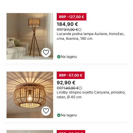
RRP -127,00 €
184,90 €
RRP
311,90 €
Lucande podna lampa Auriane, tronožac,
crna, tkanina, 160 cm
Na lageru
RRP -57,00 €
92,90 €
RRP
149,90 €
Lindby stropno svjetlo Canyana, prirodno,
ratan, Ø 40 cm
Na lageru