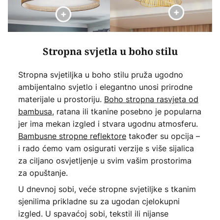
Stropna svjetla u boho stilu
Stropna svjetiljka u boho stilu pruža ugodno
ambijentalno svjetlo i elegantno unosi prirodne
materijale u prostoriju.
Boho stropna rasvjeta od
bambusa
, ratana ili tkanine posebno je popularna
jer ima mekan izgled i stvara ugodnu atmosferu.
Bambusne stropne reflektore
također su opcija –
i rado ćemo vam osigurati verzije s više sijalica
za ciljano osvjetljenje u svim vašim prostorima
za opuštanje.
U dnevnoj sobi, veće stropne svjetiljke s tkanim
sjenilima prikladne su za ugodan cjelokupni
izgled. U spavaćoj sobi, tekstil ili nijanse