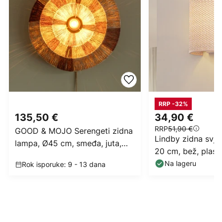
RRP -32%
135,50 €
34,90 €
RRP
51,90 €
GOOD & MOJO Serengeti zidna
Lindby zidna svjet
lampa, Ø45 cm, smeđa, juta,
20 cm, bež, plast
utikač
Na lageru
Rok isporuke: 9 - 13 dana