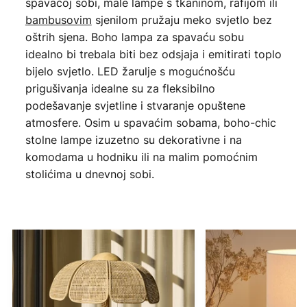
spavaćoj sobi, male lampe s tkaninom, rafijom ili
bambusovim
sjenilom pružaju meko svjetlo bez
oštrih sjena. Boho lampa za spavaću sobu
idealno bi trebala biti bez odsjaja i emitirati toplo
bijelo svjetlo. LED žarulje s mogućnošću
prigušivanja idealne su za fleksibilno
podešavanje svjetline i stvaranje opuštene
atmosfere. Osim u spavaćim sobama, boho-chic
stolne lampe izuzetno su dekorativne i na
komodama u hodniku ili na malim pomoćnim
stolićima u dnevnoj sobi.