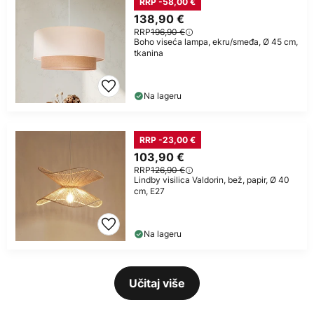
RRP -58,00 €
138,90 €
RRP
196,90 €
Boho viseća lampa, ekru/smeđa, Ø 45 cm,
tkanina
Na lageru
RRP -23,00 €
103,90 €
RRP
126,90 €
Lindby visilica Valdorin, bež, papir, Ø 40
cm, E27
Na lageru
Učitaj više