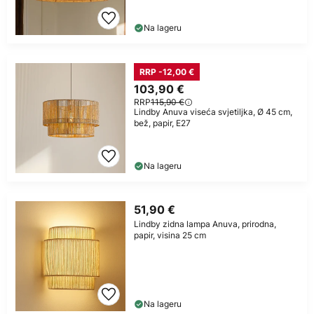
Na lageru
RRP -12,00 €
103,90 €
RRP
115,90 €
Lindby Anuva viseća svjetiljka, Ø 45 cm,
bež, papir, E27
Na lageru
51,90 €
Lindby zidna lampa Anuva, prirodna,
papir, visina 25 cm
Na lageru