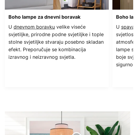
Boho lampe za dnevni boravak
Boho la
U
dnevnom boravku
velike viseće
U
spava
svjetiljke, prirodne podne svjetiljke i tople
svjetlos
stolne svjetiljke stvaraju posebno skladan
atmosfer
efekt. Preporučuje se kombinacija
lampe s
izravnog i neizravnog svjetla.
boje svj
sigurnos