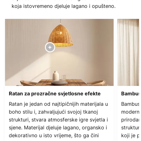
koja istovremeno djeluje lagano i opušteno.
Ratan za prozračne svjetlosne efekte
Bambus 
Ratan je jedan od najtipičnijih materijala u
Bambus i
boho stilu i, zahvaljujući svojoj tkanoj
modernij
strukturi, stvara atmosferske igre svjetla i
prirodan
sjene. Materijal djeluje lagano, organsko i
struktur
dekorativno u isto vrijeme, što ga čini
koji je 