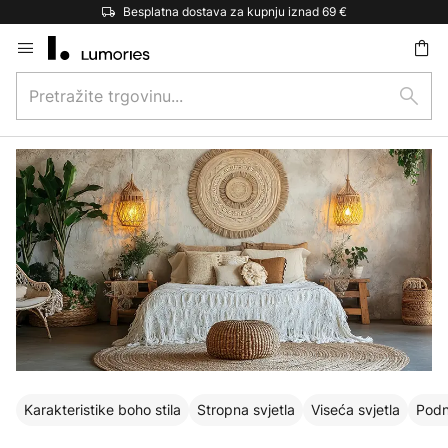
Besplatna dostava za kupnju iznad 69 €
Skip
to
Pretražite
Content
traži
trgovinu...
Karakteristike boho stila
Stropna svjetla
Viseća svjetla
Podne