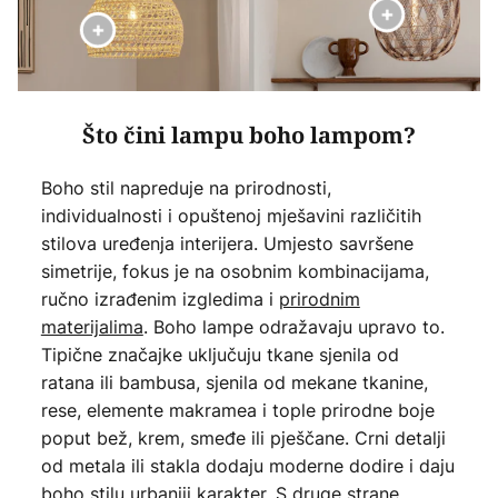
Što čini lampu boho lampom?
Boho stil napreduje na prirodnosti,
individualnosti i opuštenoj mješavini različitih
stilova uređenja interijera. Umjesto savršene
simetrije, fokus je na osobnim kombinacijama,
ručno izrađenim izgledima i
prirodnim
materijalima
. Boho lampe odražavaju upravo to.
Tipične značajke uključuju tkane sjenila od
ratana ili bambusa, sjenila od mekane tkanine,
rese, elemente makramea i tople prirodne boje
poput bež, krem, smeđe ili pješčane. Crni detalji
od metala ili stakla dodaju moderne dodire i daju
boho stilu urbaniji karakter. S druge strane,