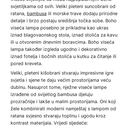
svjetiljkama od svih. Veliki pleteni suncobrani od
ratana,
bambusa
ili morske trave dodaju prirodne
detalje i brzo postaju središnja točka sobe. Boho
viseća lampa posebno je prikladna kao ukras
iznad blagovaonskog stola, iznad stolića za kavu
ili u otvorenim dnevnim boravcima. Boho viseća
lampa također izgleda ugodno i dekorativno
iznad fotelja i bočnih stolića u kutku za čitanje ili
pored kreveta.
Veliki, pleteni kišobrani stvaraju impresivne igre
svjetla i sjene te daju većim prostorijama veću
dubinu. Nasuprot tome, nježne viseće lampe
izrađene od svijetlog bambusa djeluju
prozračnije i lakše u malim prostorijama. Oni koji
žele kombinirati moderni namještaj s lampom od
ratana svjesno stvaraju toplinu i ugodu kroz
kontrast materijala. Vrijedi sljedeće: