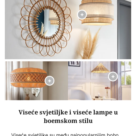
Viseće svjetiljke i viseće lampe u
boemskom stilu
Viseće svjetiljke su među najpopularnijim boho