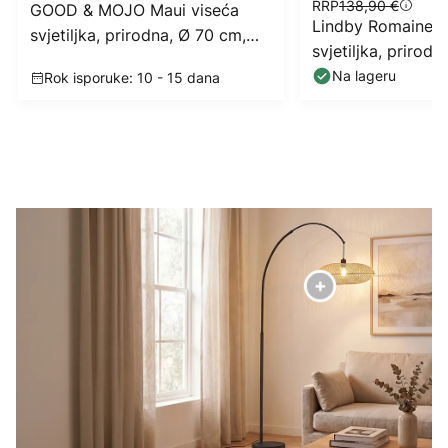
RRP
138,90 €
GOOD & MOJO Maui viseća
Lindby Romaine v
svjetiljka, prirodna, Ø 70 cm,
svjetiljka, prirod
bambus, E27
bambus, E27
Na lageru
Rok isporuke: 10 - 15 dana