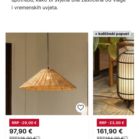
i vremenskih uvjeta.
+ količinski popust
RRP -29,00 €
RRP -23,00 €
97,90 €
161,90 €
RRP
126,90 €
RRP
184,90 €