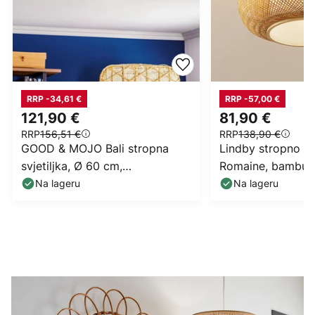
RRP -34,61 €
RRP -57,00 €
121,90 €
81,90 €
RRP
156,51 €
RRP
138,90 €
GOOD & MOJO Bali stropna
Lindby stropno sv
svjetiljka, Ø 60 cm,
Romaine, bambus
crna/prirodna, bambus
prirodno/bijelo, 
Na lageru
Na lageru