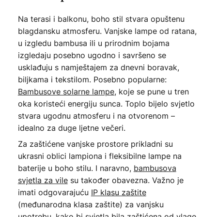
Na terasi i balkonu, boho stil stvara opuštenu
blagdansku atmosferu. Vanjske lampe od ratana,
u izgledu bambusa ili u prirodnim bojama
izgledaju posebno ugodno i savršeno se
usklađuju s namještajem za dnevni boravak,
biljkama i tekstilom. Posebno popularne:
Bambusove solarne lampe
, koje se pune u tren
oka koristeći energiju sunca. Toplo bijelo svjetlo
stvara ugodnu atmosferu i na otvorenom –
idealno za duge ljetne večeri.
Za zaštićene vanjske prostore prikladni su
ukrasni oblici lampiona i fleksibilne lampe na
baterije u boho stilu. I naravno,
bambusova
svjetla za vile
su također obavezna. Važno je
imati odgovarajuću
IP klasu zaštite
(međunarodna klasa zaštite) za vanjsku
upotrebu, kako bi svjetla bila zaštićena od vlage