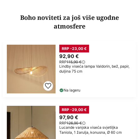
Boho noviteti za još više ugodne
atmosfere
RRP -23,00 €
92,90 €
RRP
115,90 €
Lindby viseća lampa Valdorin, bež, papir,
duljina 75 cm
Na lageru
RRP -29,00 €
97,90 €
RRP
126,90 €
Lucande vanjska viseća svjetiljka
Taniola, 1 žarulja, konusna, Ø 60 cm