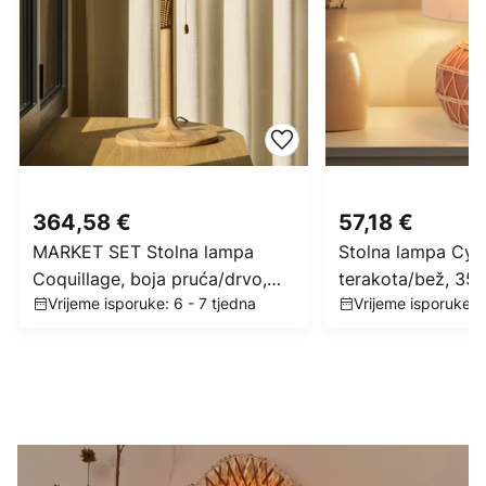
364,58 €
57,18 €
MARKET SET Stolna lampa
Stolna lampa Cyc
Coquillage, boja pruća/drvo,
terakota/bež, 35 
Vrijeme isporuke: 6 - 7 tjedna
Vrijeme isporuke: 6
E27
lan/keramika