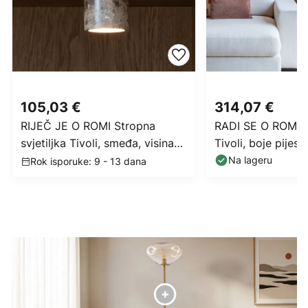
105,03 €
314,07 €
RIJEČ JE O ROMI Stropna
RADI SE O ROMI l
svjetiljka Tivoli, smeđa, visina
Tivoli, boje pijesk
15 cm
cm
Na lageru
Rok isporuke: 9 - 13 dana