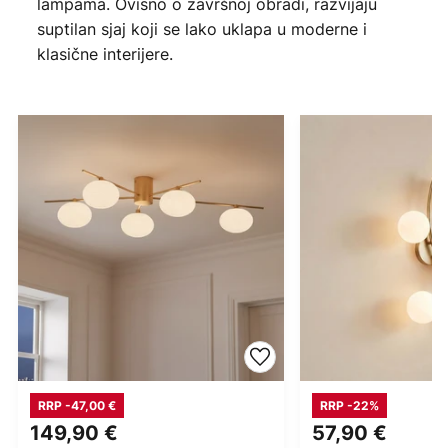
lampama. Ovisno o završnoj obradi, razvijaju
suptilan sjaj koji se lako uklapa u moderne i
klasične interijere.
RRP -47,00 €
RRP -22%
149,90 €
57,90 €