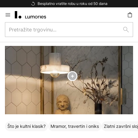
Besplatna dostava za kupnju iznad 69 €
Skip
to
Pretražite
Content
traži
trgovinu...
Što je kultni klasik?
Mramor, travertin i oniks
Zlatni završni slo