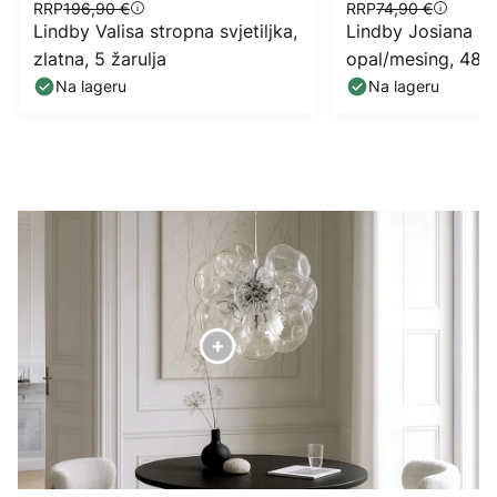
RRP
196,90 €
RRP
74,90 €
Lindby Valisa stropna svjetiljka,
Lindby Josiana zi
zlatna, 5 žarulja
opal/mesing, 48 c
staklo
Na lageru
Na lageru