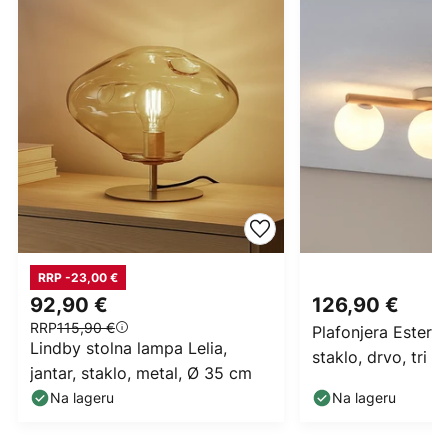
RRP -23,00 €
92,90 €
126,90 €
RRP
115,90 €
Plafonjera Estera
Lindby stolna lampa Lelia,
staklo, drvo, tri ža
jantar, staklo, metal, Ø 35 cm
Na lageru
Na lageru