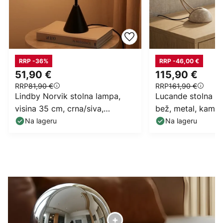
RRP -36%
RRP -46,00 €
51,90 €
115,90 €
RRP
81,90 €
RRP
161,90 €
Lindby Norvik stolna lampa,
Lucande stolna la
visina 35 cm, crna/siva,
bež, metal, kamen
metalna
Na lageru
Na lageru