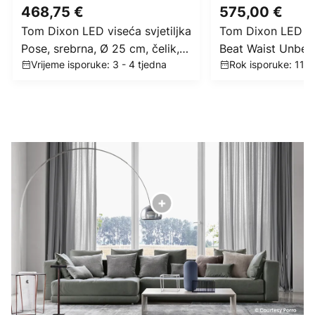
468,75 €
575,00 €
Tom Dixon LED viseća svjetiljka
Tom Dixon LED vis
Pose, srebrna, Ø 25 cm, čelik,
Beat Waist Unbeat
Vrijeme isporuke: 3 - 4 tjedna
Rok isporuke: 11 -
dim