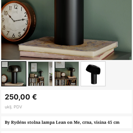
Skip
250,00 €
to
the
uklj. PDV
beginning
of
By Rydéns stolna lampa Lean on Me, crna, visina 45 cm
the