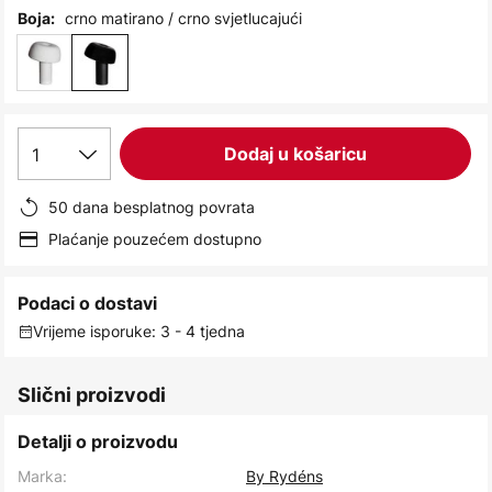
images
crno matirano / crno svjetlucajući
Boja:
gallery
1
Dodaj u košaricu
50 dana besplatnog povrata
Plaćanje pouzećem dostupno
Podaci o dostavi
Vrijeme isporuke: 3 - 4 tjedna
Slični proizvodi
Detalji o proizvodu
Marka:
By Rydéns