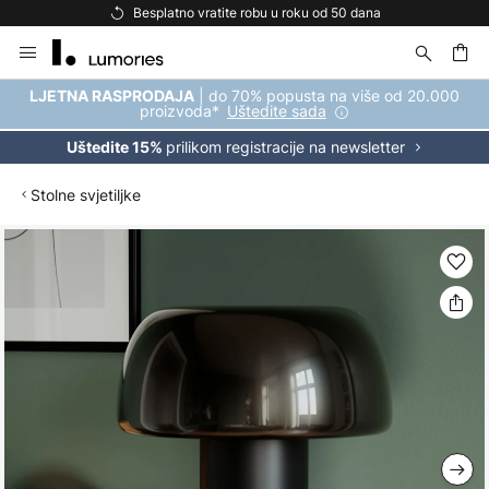
Besplatno vratite robu u roku od 50 dana
Skip
to
Content
| do 70% popusta na više od 20.000
LJETNA RASPRODAJA
proizvoda*
Uštedite sada
prilikom registracije na newsletter
Uštedite 15%
Stolne svjetiljke
Skip
to
the
end
of
the
images
gallery