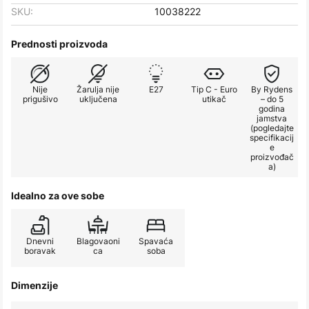
SKU:
10038222
Prednosti proizvoda
Nije
Žarulja nije
E27
Tip C - Euro
By Rydens
prigušivo
uključena
utikač
– do 5
godina
jamstva
(pogledajte
specifikacij
e
proizvođač
a)
Idealno za ove sobe
Dnevni
Blagovaoni
Spavaća
boravak
ca
soba
Dimenzije