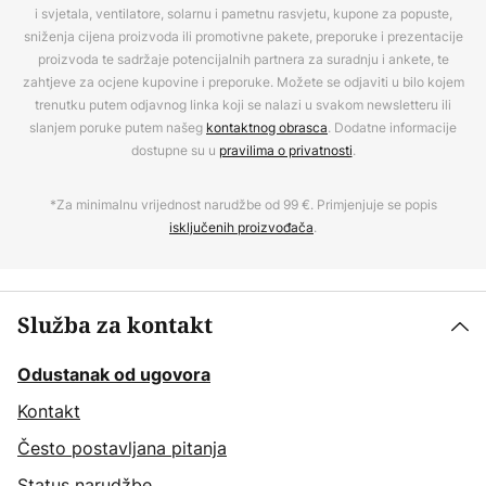
i svjetala, ventilatore, solarnu i pametnu rasvjetu, kupone za popuste,
sniženja cijena proizvoda ili promotivne pakete, preporuke i prezentacije
proizvoda te sadržaje potencijalnih partnera za suradnju i ankete, te
zahtjeve za ocjene kupovine i preporuke. Možete se odjaviti u bilo kojem
trenutku putem odjavnog linka koji se nalazi u svakom newsletteru ili
slanjem poruke putem našeg
kontaktnog obrasca
. Dodatne informacije
dostupne su u
pravilima o privatnosti
.
*Za minimalnu vrijednost narudžbe od 99 €. Primjenjuje se popis
isključenih proizvođača
.
Služba za kontakt
Odustanak od ugovora
Kontakt
Često postavljana pitanja
Status narudžbe