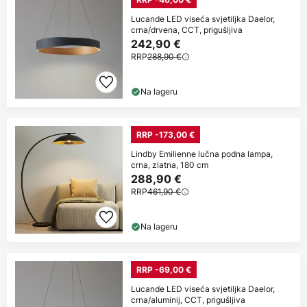
Lucande LED viseća svjetiljka Daelor,
crna/drvena, CCT, prigušljiva
242,90 €
RRP
288,90 €
Na lageru
RRP -173,00 €
Lindby Emilienne lučna podna lampa,
crna, zlatna, 180 cm
288,90 €
RRP
461,90 €
Na lageru
RRP -69,00 €
Lucande LED viseća svjetiljka Daelor,
crna/aluminij, CCT, prigušljiva