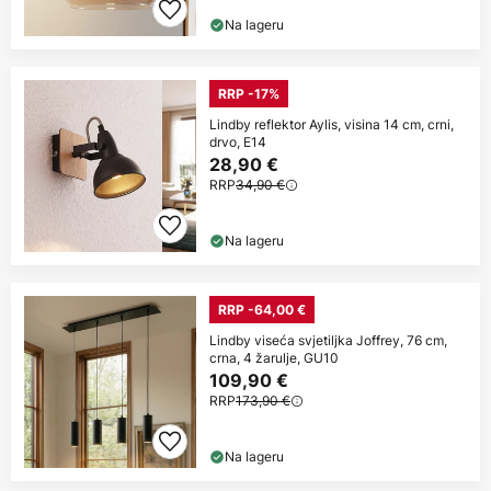
Na lageru
RRP -17%
Lindby reflektor Aylis, visina 14 cm, crni,
drvo, E14
28,90 €
RRP
34,90 €
Na lageru
RRP -64,00 €
Lindby viseća svjetiljka Joffrey, 76 cm,
crna, 4 žarulje, GU10
109,90 €
RRP
173,90 €
Na lageru