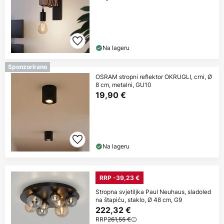
Na lageru
Sponzorirano
OSRAM stropni reflektor OKRUGLI, crni, Ø
8 cm, metalni, GU10
19,90 €
Na lageru
RRP -39,23 €
Stropna svjetiljka Paul Neuhaus, sladoled
na štapiću, staklo, Ø 48 cm, G9
222,32 €
RRP
261,55 €