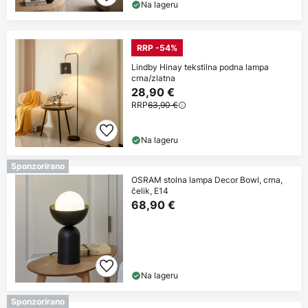
Na lageru
RRP -54%
Lindby Hinay tekstilna podna lampa
crna/zlatna
28,90 €
RRP
63,90 €
Na lageru
Sponzorirano
OSRAM stolna lampa Decor Bowl, crna,
čelik, E14
68,90 €
Na lageru
Sponzorirano