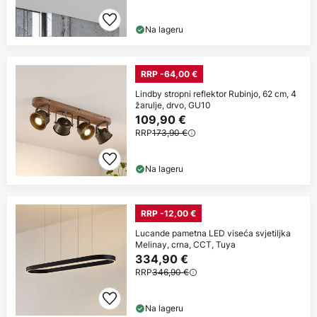
Na lageru
RRP -64,00 €
Lindby stropni reflektor Rubinjo, 62 cm, 4
žarulje, drvo, GU10
109,90 €
RRP
173,90 €
Na lageru
RRP -12,00 €
Lucande pametna LED viseća svjetiljka
Melinay, crna, CCT, Tuya
334,90 €
RRP
346,90 €
Na lageru