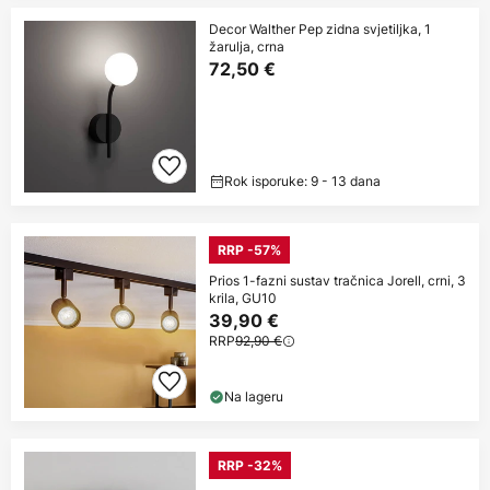
Decor Walther Pep zidna svjetiljka, 1
žarulja, crna
72,50 €
Rok isporuke: 9 - 13 dana
RRP -57%
Prios 1-fazni sustav tračnica Jorell, crni, 3
krila, GU10
39,90 €
RRP
92,90 €
Na lageru
RRP -32%