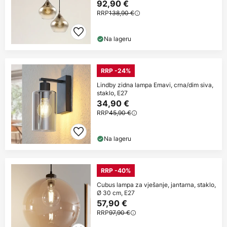
92,90 €
RRP
138,90 €
Na lageru
RRP -24%
Lindby zidna lampa Emavi, crna/dim siva,
staklo, E27
34,90 €
RRP
45,90 €
Na lageru
RRP -40%
Cubus lampa za vješanje, jantarna, staklo,
Ø 30 cm, E27
57,90 €
RRP
97,90 €