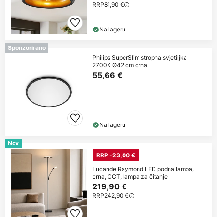
RRP
81,90 €
Na lageru
Sponzorirano
Philips SuperSlim stropna svjetiljka
2700K Ø42 cm crna
55,66 €
Na lageru
Nov
RRP -23,00 €
Lucande Raymond LED podna lampa,
crna, CCT, lampa za čitanje
219,90 €
RRP
242,90 €