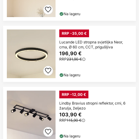
Na lageru
RRP -35,00 €
Lucande LED stropna svjetiljka Neor,
crna, Ø 60 cm, CCT, prigušljiva
196,90 €
RRP
231,90 €
Na lageru
RRP -12,00 €
Lindby Bravius stropni reflektor, crni, 6
žarulja, željezo
103,90 €
RRP
115,90 €
Na lageru