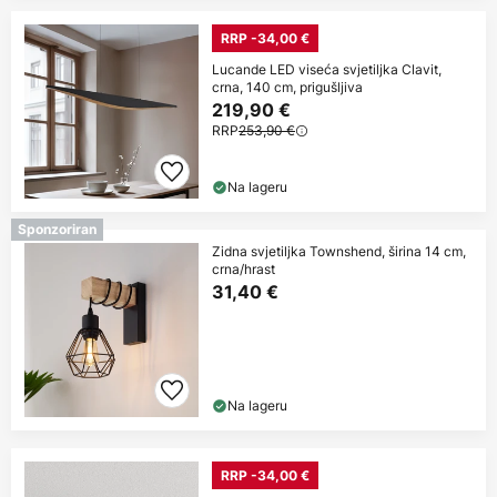
RRP -34,00 €
Lucande LED viseća svjetiljka Clavit,
crna, 140 cm, prigušljiva
219,90 €
RRP
253,90 €
Na lageru
Sponzoriran
Zidna svjetiljka Townshend, širina 14 cm,
crna/hrast
31,40 €
Na lageru
RRP -34,00 €