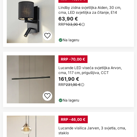
Lindby zidna svjetiljka Aiden, 30 cm,
crna, LED svjetiljka za čitanje, E14
63,90 €
RRP
103,90 €
Na lageru
RRP -70,00 €
Lucande LED viseća svjetiljka Arvon,
crna, 117 cm, prigušljiva, CCT
161,90 €
RRP
231,90 €
Na lageru
RRP -46,00 €
Lucande visilica Jarven, 3 svjetla, crna,
staklo