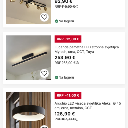
92,90 €
RRP
115,90 €
Na lageru
RRP -12,00 €
Lucande pametna LED stropna svjetiljka
Mylosh, crna, CCT, Tuya
253,90 €
RRP
265,90 €
Na lageru
RRP -41,00 €
Arcchio LED viseća svjetiljka Aleksi, Ø 45
cm, crna, metalna, CCT
126,90 €
RRP
167,90 €