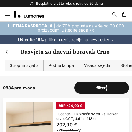
Besplatna dostava za kupnju iznad 69 €
Skip
to
Content
| do 70% popusta na više od 20.000
LJETNA RASPRODAJA
proizvoda*
Uštedite sada
prilikom registracije na newsletter
Uštedite 15%
Rasvjeta za dnevni boravak Crno
Stropna svjetla
Podne lampe
Viseća svjetla
Stoln
9884 proizvoda
filter
1
RRP -24,00 €
Lucande LED viseća svjetiljka Holven,
drvo, CCT, duljina 113 cm
207,90 €
RRP
231,90 €