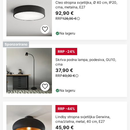
Cleo stropna svjetiljka, Ø 40 cm, IP20,
crna, metalna, E27
92,90 €
RRP
126,90 €
Na lageru
Sponzorirano
RRP -24%
Skriva podna lampa, podesiva, GU10,
crna
37,90 €
RRP
49,90 €
Na lageru
RRP -44%
Lindby stropna svjetiljka Gerwina,
crna/zlatna, metal, 40 cm, E27
45,90 €