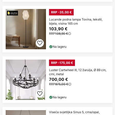
RRP -35,00 €
Lucande podna lampa Tovina, tekstil,
bijela, visina 165 cm
103,90 €
RRP
138,90 €
Na lageru
RRP -175,00 €
Luster Cartwheel III, 12 žarulja, Ø 89 cm,
crni, metal
700,00 €
RRP
875,00 €
Na lageru
Viseća svjetiljka Sinus 5, crna/opal,