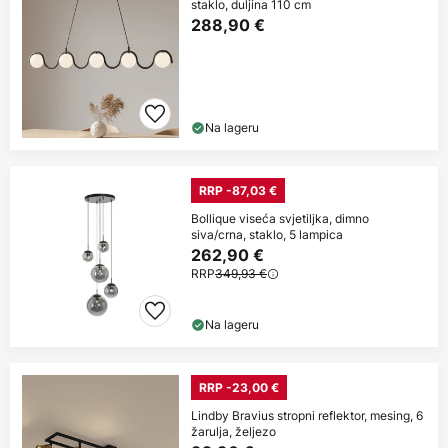
staklo, duljina 110 cm
288,90 €
Na lageru
RRP -87,03 €
Bollique viseća svjetiljka, dimno
siva/crna, staklo, 5 lampica
262,90 €
RRP
349,93 €
Na lageru
RRP -23,00 €
Lindby Bravius stropni reflektor, mesing, 6
žarulja, željezo