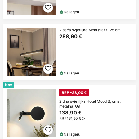
Na lageru
Viseća svjetiljka Meki grafit 125 cm
288,90 €
Na lageru
Nov
RRP -23,00 €
Zidna svjetiljka Hotel Mood B, crna,
metalna, G9
138,90 €
RRP
161,90 €
Na lageru