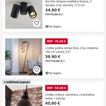
Arcchio stropna svjetiljka Gesina, 2
žarulje, crna, aluminij, 17,5 cm
34,90 €
RRP
51,90 €
Na lageru
RRP -76,00 €
Lindby podna lampa Elira, crna, metalna,
150 cm visoka, E27
39,90 €
RRP
115,90 €
Na lageru
+ količinski popust
RRP -58,00 €
Lindby visilica Jasminka, crna/zlatna,
metal, 1 žarulja.
45,90 €