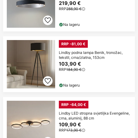
219,90 €
RRP
288,90 €
Na lageru
RRP -81,00 €
Lindby podna lampa Benik, tronožac,
tekstil, crna/zlatna, 153cm
103,90 €
RRP
184,90 €
Na lageru
RRP -64,00 €
Lindby LED stropna svjetiljka Evengeline,
crna, aluminij, 88 cm
109,90 €
RRP
173,90 €