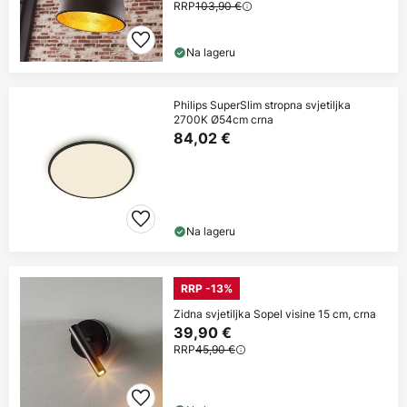
RRP
103,90 €
Na lageru
Philips SuperSlim stropna svjetiljka
2700K Ø54cm crna
84,02 €
Na lageru
RRP -13%
Zidna svjetiljka Sopel visine 15 cm, crna
39,90 €
RRP
45,90 €