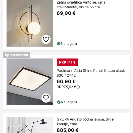
Zidna svjetiljka Vintoise, crna,
staklo/metal, visina 55 cm
69,90 €
Na lageru
Sponzorirano
RRP -11%
Paulmann Atria Shine Panel 3-step black
830 42x42
66,90 €
RRP
75,62 €
Na lageru
GRUPA Arigato podna lampa, dvije
žarulje, crna
885,00 €