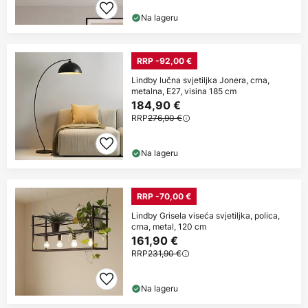
Na lageru
RRP -92,00 €
Lindby lučna svjetiljka Jonera, crna,
metalna, E27, visina 185 cm
184,90 €
RRP
276,90 €
Na lageru
RRP -70,00 €
Lindby Grisela viseća svjetiljka, polica,
crna, metal, 120 cm
161,90 €
RRP
231,90 €
Na lageru