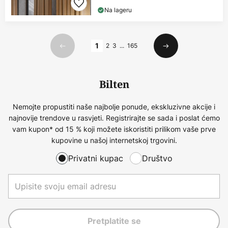
Na lageru
Stranica
1
2
3
...
165
Prethodno
Sljedeći
Bilten
Nemojte propustiti naše najbolje ponude, ekskluzivne akcije i
najnovije trendove u rasvjeti. Registrirajte se sada i poslat ćemo
vam kupon* od 15 % koji možete iskoristiti prilikom vaše prve
kupovine u našoj internetskoj trgovini.
Privatni kupac
Društvo
Pretplatite se