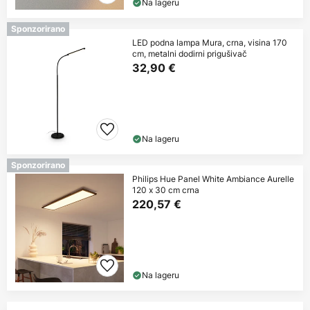
Na lageru
Sponzorirano
LED podna lampa Mura, crna, visina 170
cm, metalni dodirni prigušivač
32,90 €
Na lageru
Sponzorirano
Philips Hue Panel White Ambiance Aurelle
120 x 30 cm crna
220,57 €
Na lageru