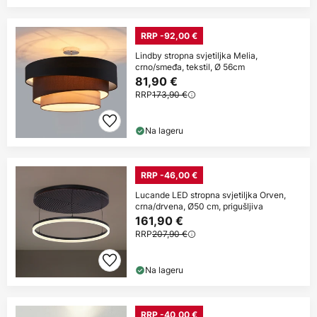
RRP -92,00 €
Lindby stropna svjetiljka Melia,
crno/smeđa, tekstil, Ø 56cm
81,90 €
RRP
173,90 €
Na lageru
RRP -46,00 €
Lucande LED stropna svjetiljka Orven,
crna/drvena, Ø50 cm, prigušljiva
161,90 €
RRP
207,90 €
Na lageru
RRP -40,00 €