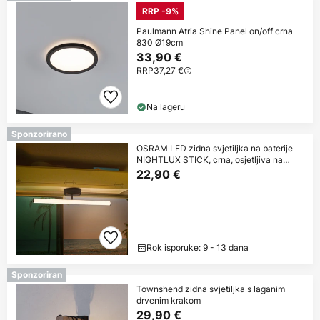
RRP -9%
Paulmann Atria Shine Panel on/off crna
830 Ø19cm
33,90 €
RRP
37,27 €
Na lageru
Sponzorirano
OSRAM LED zidna svjetiljka na baterije
NIGHTLUX STICK, crna, osjetljiva na
dodir
22,90 €
Rok isporuke: 9 - 13 dana
Sponzoriran
Townshend zidna svjetiljka s laganim
drvenim krakom
29,90 €