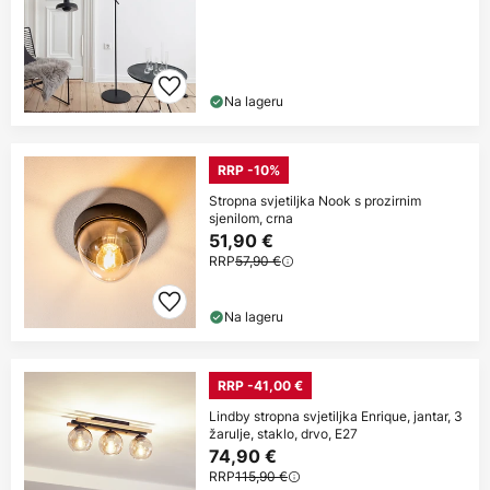
Na lageru
RRP -10%
Stropna svjetiljka Nook s prozirnim
sjenilom, crna
51,90 €
RRP
57,90 €
Na lageru
RRP -41,00 €
Lindby stropna svjetiljka Enrique, jantar, 3
žarulje, staklo, drvo, E27
74,90 €
RRP
115,90 €