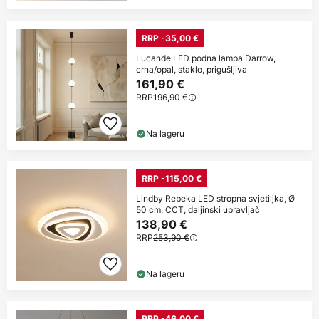
RRP -35,00 €
Lucande LED podna lampa Darrow,
crna/opal, staklo, prigušljiva
161,90 €
RRP
196,90 €
Na lageru
RRP -115,00 €
Lindby Rebeka LED stropna svjetiljka, Ø
50 cm, CCT, daljinski upravljač
138,90 €
RRP
253,90 €
Na lageru
RRP -46,00 €