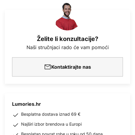
Želite li konzultacije?
Naši stručnjaci rado će vam pomoći
Kontaktirajte nas
Lumories.hr
Besplatna dostava iznad 69 €
Najširi izbor brendova u Europi
Besplatan povrat robe u roku od 50 dana