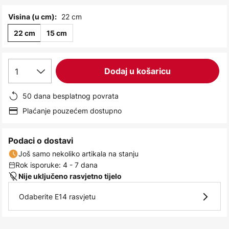
images
gallery
22 cm
Visina (u cm):
22 cm
15 cm
1
Dodaj u košaricu
50 dana besplatnog povrata
Plaćanje pouzećem dostupno
Podaci o dostavi
Još samo nekoliko artikala na stanju
Rok isporuke: 4 - 7 dana
Nije uključeno rasvjetno tijelo
Odaberite E14 rasvjetu