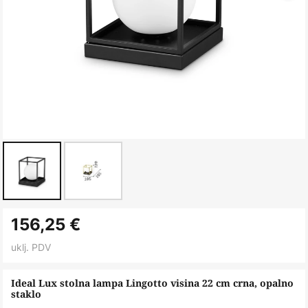
Skip
156,25 €
to
the
uklj. PDV
beginning
of
Ideal Lux stolna lampa Lingotto visina 22 cm crna, opalno
staklo
the