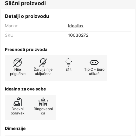
Slični proizvodi
Detalji o proizvodu
Marka:
Ideallux
SKU:
10030272
Prednosti proizvoda
Nije
Žarulja nije
E14
Tip C - Euro
prigušivo
uključena
utikač
Idealno za ove sobe
Dnevni
Blagovaoni
boravak
ca
Dimenzije