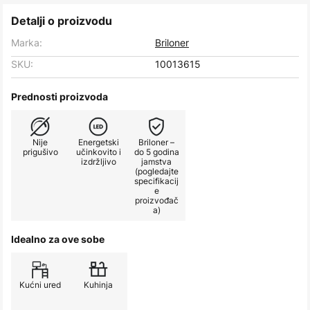
Detalji o proizvodu
Marka:
Briloner
SKU:
10013615
Prednosti proizvoda
Nije
Energetski
Briloner –
prigušivo
učinkovito i
do 5 godina
izdržljivo
jamstva
(pogledajte
specifikacij
e
proizvođač
a)
Idealno za ove sobe
Kućni ured
Kuhinja