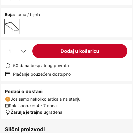
images
gallery
crno / bijela
Boja:
1
Dodaj u košaricu
50 dana besplatnog povrata
Plaćanje pouzećem dostupno
Podaci o dostavi
Još samo nekoliko artikala na stanju
Rok isporuke: 4 - 7 dana
ugrađena
Žarulja je trajno
Slični proizvodi