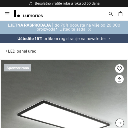
Besplatno vratite robu u roku od 50 dana
Skip
to
Content
| do 70% popusta na više od 20.000
LJETNA RASPRODAJA
proizvoda*
Uštedite sada
prilikom registracije na newsletter
Uštedite 15%
LED panel ured
Skip
Sponzorirano
to
the
end
of
the
images
gallery