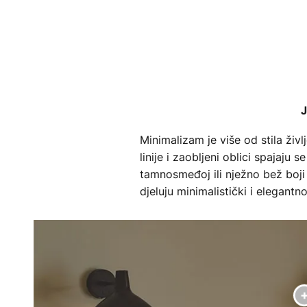
J
Minimalizam je više od stila živl
linije i zaobljeni oblici spajaj
tamnosmeđoj ili nježno bež boji
djeluju minimalistički i elegantn