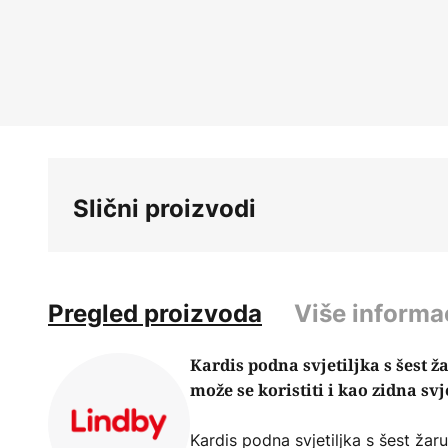
Skip
to
the
beginning
of
the
images
gallery
Slični proizvodi
Pregled proizvoda
Više informa
Kardis podna svjetiljka s šest 
može se koristiti i kao zidna svj
Kardis podna svjetiljka s šest žaru