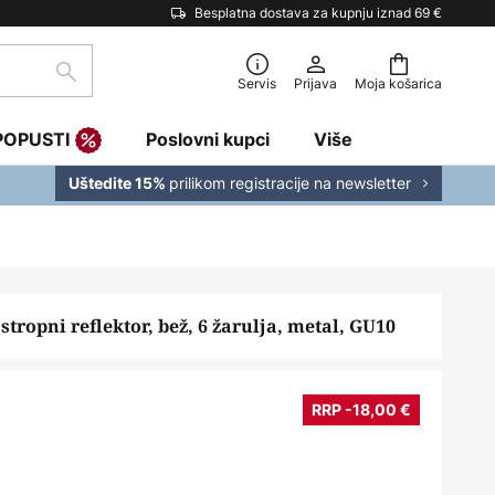
Besplatna dostava za kupnju iznad 69 €
traži
Servis
Prijava
Moja košarica
POPUSTI
Poslovni kupci
Više
prilikom registracije na newsletter
Uštedite 15%
stropni reflektor, bež, 6 žarulja, metal, GU10
RRP -18,00 €