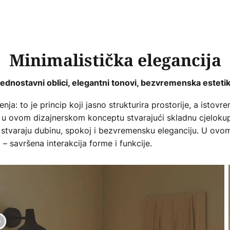
Minimalistička elegancija
ednostavni oblici, elegantni tonovi, bezvremenska esteti
jenja: to je princip koji jasno strukturira prostorije, a istov
u se u ovom dizajnerskom konceptu stvarajući skladnu cjelokup
 stvaraju dubinu, spokoj i bezvremensku eleganciju. U ovom
o – savršena interakcija forme i funkcije.