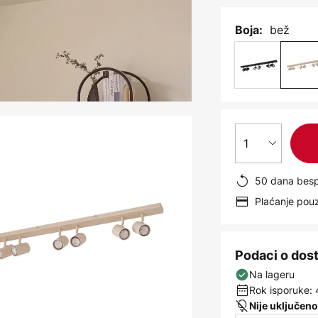
bež
Boja:
1
50 dana besp
Plaćanje po
Podaci o dos
Na lageru
Rok isporuke: 
Nije uključeno