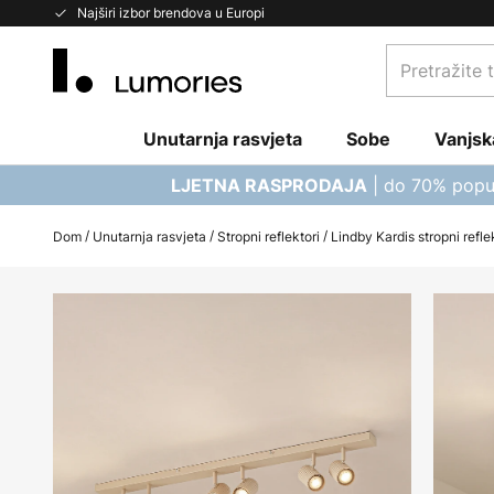
Skip
Najširi izbor brendova u Europi
to
Pretražite
Content
trgovinu...
Unutarnja rasvjeta
Sobe
Vanjsk
| do 70% popu
LJETNA RASPRODAJA
Dom
Unutarnja rasvjeta
Stropni reflektori
Lindby Kardis stropni refle
Skip
to
the
end
of
the
images