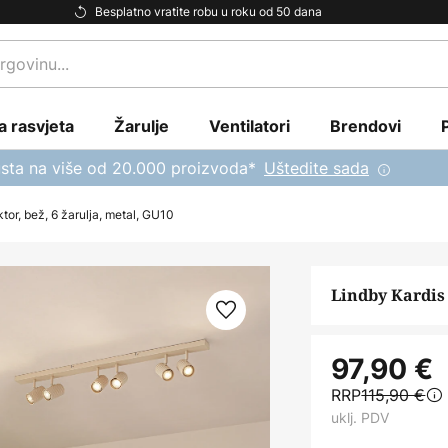
Besplatno vratite robu u roku od 50 dana
a rasvjeta
Žarulje
Ventilatori
Brendovi
sta na više od 20.000 proizvoda*
Uštedite sada
ktor, bež, 6 žarulja, metal, GU10
Lindby Kardis 
97,90 €
RRP
115,90 €
uklj. PDV