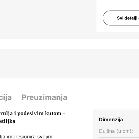
Svi detalj
cija
Preuzimanja
žarulja i podesivim kutom –
Dimenzija
etiljka
Duljina (u cm):
lja impresionira svojim