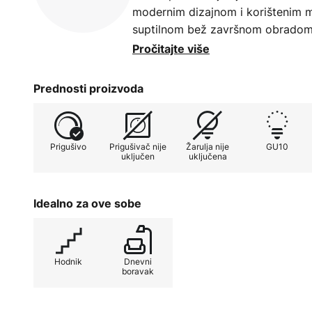
modernim dizajnom i korištenim ma
suptilnom bež završnom obradom,
razne stilove interijera i dodaje 
Pročitajte više
dnevnim sobama. Dizajn osigurava
stvara ugodnu atmosferu koju se, 
Prednosti proizvoda
može usmjeriti točno tamo gdje j
Prigušivo
Prigušivač nije
Žarulja nije
GU10
uključen
uključena
Idealno za ove sobe
Hodnik
Dnevni
boravak