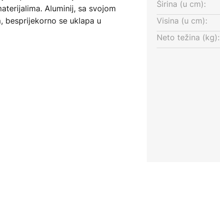
Širina (u cm):
terijalima. Aluminij, sa svojom
 besprijekorno se uklapa u
Visina (u cm):
elegantne akcente hodnicima i
Neto težina (kg):
 ravnomjerno osvjetljenje i
zahvaljujući podesivim sjenilima,
e potrebna.