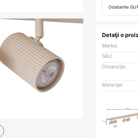
Odaberite GU1
Detalji o pro
Marka:
SKU:
Dimenzije:
Materijal: