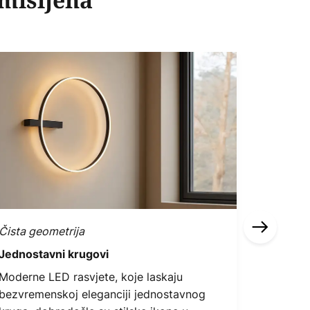
smišljena
Čista geometrija
Smeđa i 
Jednostavni krugovi
Tamni t
Moderne LED rasvjete, koje laskaju
Oni koji 
bezvremenskoj eleganciji jednostavnog
život kro