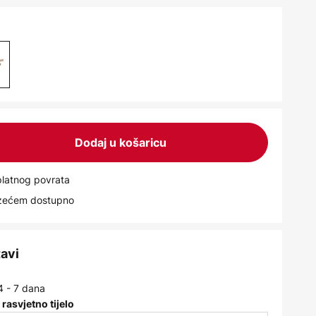
Dodaj u košaricu
latnog povrata
uzećem dostupno
tavi
4 - 7 dana
 rasvjetno tijelo