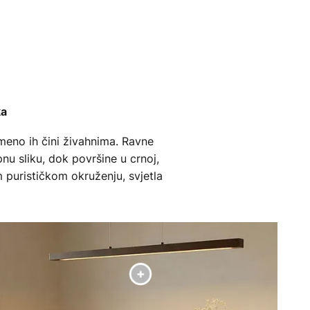
ka
remeno ih čini živahnima. Ravne
nu sliku, dok površine u crnoj,
 purističkom okruženju, svjetla