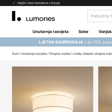
Skip
Najširi izbor brendova u Europi
to
Pretražite
Content
trgovinu...
Unutarnja rasvjeta
Sobe
Vanjsk
| do 70% popu
LJETNA RASPRODAJA
Dom
Unutarnja rasvjeta
Stropna svjetla
Lindby Sebatin stropna svjet
Skip
to
the
end
of
the
images