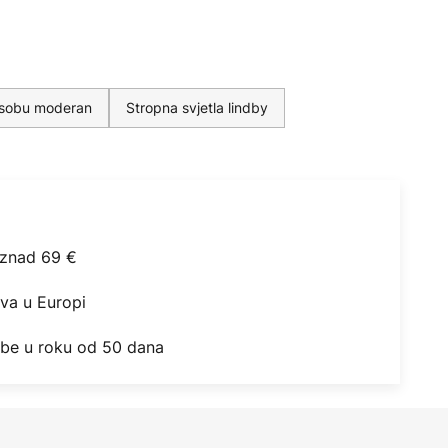
u sobu moderan
Stropna svjetla lindby
iznad 69 €
ova u Europi
obe u roku od 50 dana