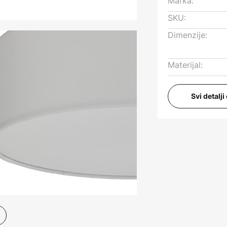
Marka:
SKU:
Dimenzije:
Materijal:
Svi detalj