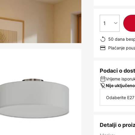
1
50 dana besp
Plaćanje po
Podaci o dos
Vrijeme isporuk
Nije uključeno
Odaberite E27 
Detalji o pro