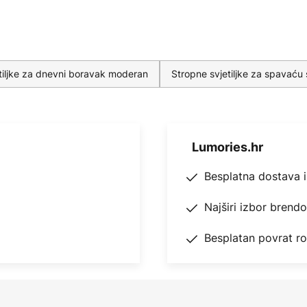
tiljke za dnevni boravak moderan
Stropne svjetiljke za spavać
Lumories.hr
Besplatna dostava 
Najširi izbor brend
Besplatan povrat r