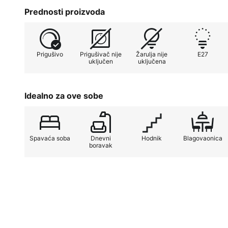
teksturu, a bež ton boje pristaj
Prednosti proizvoda
čega se stropna svjetiljka dobro uk
moderne domove.
Prigušivo
Prigušivač nije
Žarulja nije
E27
Kao korisnik ove stropne svjetiljk
uključen
uključena
raspona sijalica, jer se tri E27 gr
vrstom: od klasičnih žarulja sa žar
energetski učinkovitih i suvremeni
Idealno za ove sobe
Spavaća soba
Dnevni
Hodnik
Blagovaonica
boravak