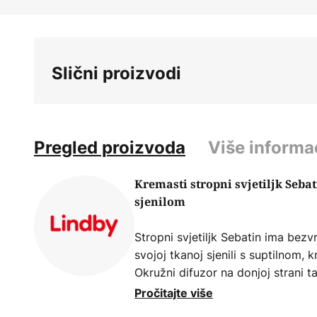
Skip
to
the
beginning
Slični proizvodi
of
the
images
gallery
Pregled proizvoda
Više informa
Kremasti stropni svjetiljk Seb
sjenilom
Stropni svjetiljk Sebatin ima bezv
svojoj tkanoj sjenili s suptilno
Okružni difuzor na donjoj strani 
što osigurava da se svjetlost ravn
Pročitajte više
raspoređuje po cijeloj prostoriji.