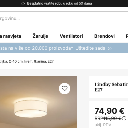
Besplatno vratite robu u roku od 50 dana
a rasvjeta
Žarulje
Ventilatori
Brendovi
sta na više od 20.000 proizvoda*
Uštedite sada
iljka, Ø 40 cm, krem, tkanina, E27
Lindby Sebatin
E27
74,90 €
RRP
115,90 €
uklj. PDV