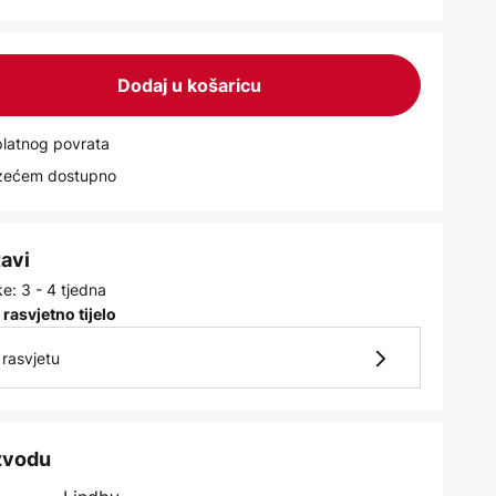
Dodaj u košaricu
latnog povrata
uzećem dostupno
tavi
e: 3 - 4 tjedna
 rasvjetno tijelo
rasvjetu
izvodu