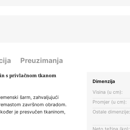
cija
Preuzimanja
atin s privlačnom tkanom
Dimenzija
Visina (u cm):
remenski šarm, zahvaljujući
Promjer (u cm):
m, kremastom završnom obradom.
također je presvučen tkaninom,
Ostale dimenzije:
omjerno i na najugodniji način
 Tkaninska površina ima finu tkanu
Neto težina (kg):