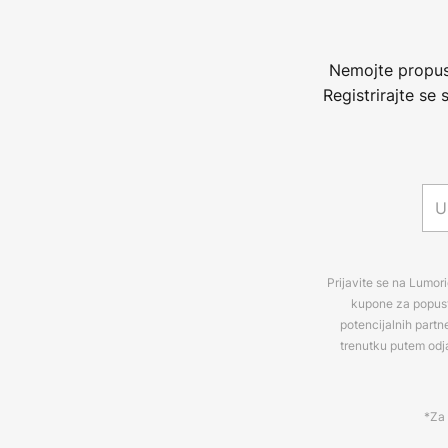
Nemojte propust
Registrirajte se
Prijavite se na Lumori
kupone za popuste
potencijalnih partn
trenutku putem odj
*Za 