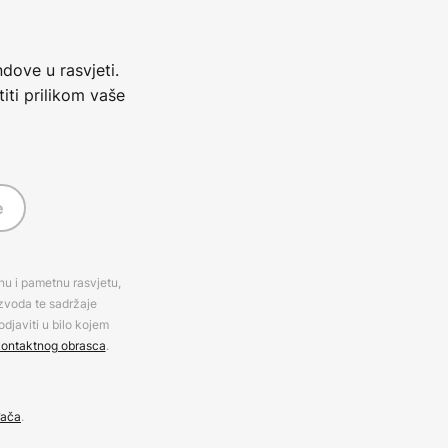
dove u rasvjeti.
iti prilikom vaše
e
rnu i pametnu rasvjetu,
izvoda te sadržaje
djaviti u bilo kojem
ontaktnog obrasca
.
đača
.