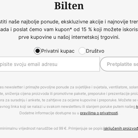
Bilten
iti naše najbolje ponude, ekskluzivne akcije i najnovije tren
 sada i poslat ćemo vam kupon* od 15 % koji možete iskorist
prve kupovine u našoj internetskoj trgovini.
Privatni kupac
Društvo
Pretplatite s
es newsletter i primajte povoljne ponude za svjetiljke i svjetala, ventilatore, sola
, sniženja cijena proizvoda ili promotivne pakete, preporuke i prezentacije pro
era za suradnju i ankete, te zahtjeve za ocjene kupovine i preporuke. Možete se o
avnog linka koji se nalazi u svakom newsletteru ili slanjem poruke putem našeg
k
Dodatne informacije dostupne su u
pravilima o privatnosti
.
minimalnu vrijednost narudžbe od 99 €. Primjenjuje se popis
isključenih proizvo