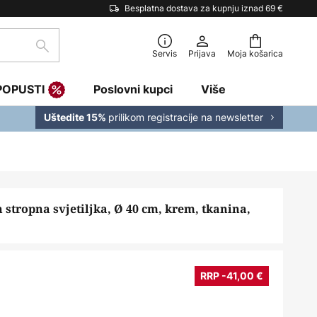
Besplatna dostava za kupnju iznad 69 €
traži
Servis
Prijava
Moja košarica
POPUSTI
Poslovni kupci
Više
prilikom registracije na newsletter
Uštedite 15%
 stropna svjetiljka, Ø 40 cm, krem, tkanina,
RRP -41,00 €