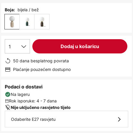
images
gallery
bijela / bež
Boja:
1
Dodaj u košaricu
50 dana besplatnog povrata
Plaćanje pouzećem dostupno
Podaci o dostavi
Na lageru
Rok isporuke: 4 - 7 dana
Nije uključeno rasvjetno tijelo
Odaberite E27 rasvjetu