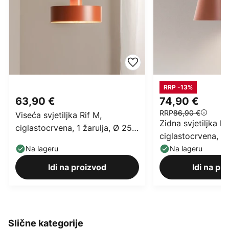
RRP -13%
63,90 €
74,90 €
RRP
86,90 €
Viseća svjetiljka Rif M,
Zidna svjetiljka D
ciglastocrvena, 1 žarulja, Ø 25
ciglastocrvena, 1 ž
cm, čelik
visina 17 cm
Na lageru
Na lageru
Idi na proizvod
Idi na pr
Slične kategorije