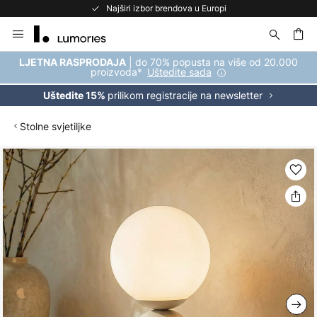
Najširi izbor brendova u Europi
Skip
to
Content
| do 70% popusta na više od 20.000
LJETNA RASPRODAJA
proizvoda*
Uštedite sada
prilikom registracije na newsletter
Uštedite 15%
Stolne svjetiljke
Skip
to
the
end
of
the
images
gallery