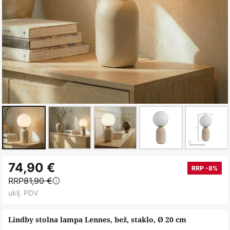
Skip
74,90 €
to
RRP -8%
RRP
81,90 €
the
uklj. PDV
beginning
of
Lindby stolna lampa Lennes, bež, staklo, Ø 20 cm
the