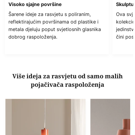
Visoko sjajne površine
Skulptur
Šarene ideje za rasvjetu s poliranim,
Ova svje
reflektirajućim površinama od plastike i
kolekcion
metala djeluju poput svjetlosnih glasnika
jedinstv
dobrog raspoloženja.
čini pos
Više ideja za rasvjetu od samo malih
pojačivača raspoloženja