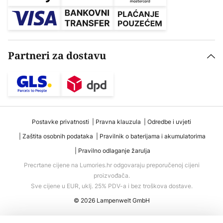
Partneri za dostavu
Postavke privatnosti
Pravna klauzula
Odredbe i uvjeti
Zaštita osobnih podataka
Pravilnik o baterijama i akumulatorima
Pravilno odlaganje žarulja
Precrtane cijene na Lumories.hr odgovaraju preporučenoj cijeni
proizvođača.
Sve cijene u EUR, uklj. 25% PDV-a i bez troškova dostave.
© 2026 Lampenwelt GmbH