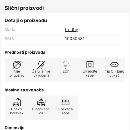
Slični proizvodi
Detalji o proizvodu
Marka:
Lindby
SKU:
10030581
Prednosti proizvoda
Nije
Žarulja nije
E27
Uključite
Tip C - Euro
prigušivo
uključena
kabel
utikač
Idealno za ove sobe
Dnevni
Blagovaoni
Spavaća
boravak
ca
soba
Dimenzije