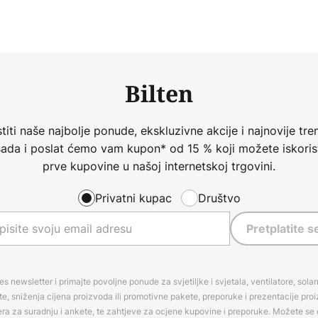
Bilten
iti naše najbolje ponude, ekskluzivne akcije i najnovije tren
 sada i poslat ćemo vam kupon* od 15 % koji možete iskorist
prve kupovine u našoj internetskoj trgovini.
Privatni kupac
Društvo
Pretplatite s
es newsletter i primajte povoljne ponude za svjetiljke i svjetala, ventilatore, sola
, sniženja cijena proizvoda ili promotivne pakete, preporuke i prezentacije pro
era za suradnju i ankete, te zahtjeve za ocjene kupovine i preporuke. Možete se o