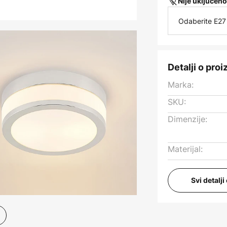
Nije uključeno
Odaberite E27 
Detalji o pro
Marka:
SKU:
Dimenzije:
Materijal:
Svi detalj