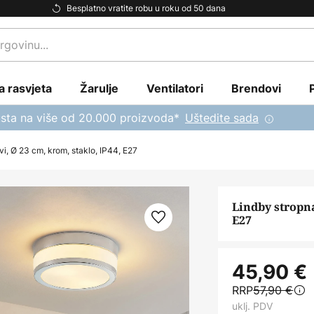
Besplatno vratite robu u roku od 50 dana
a rasvjeta
Žarulje
Ventilatori
Brendovi
sta na više od 20.000 proizvoda*
Uštedite sada
avi, Ø 23 cm, krom, staklo, IP44, E27
Lindby stropna
E27
45,90 €
RRP
57,90 €
uklj. PDV