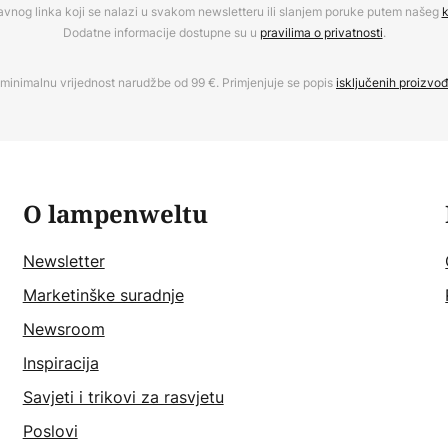
avnog linka koji se nalazi u svakom newsletteru ili slanjem poruke putem našeg
k
Dodatne informacije dostupne su u
pravilima o privatnosti
.
minimalnu vrijednost narudžbe od 99 €. Primjenjuje se popis
isključenih proizvo
O lampenweltu
Newsletter
Marketinške suradnje
Newsroom
Inspiracija
Savjeti i trikovi za rasvjetu
Poslovi