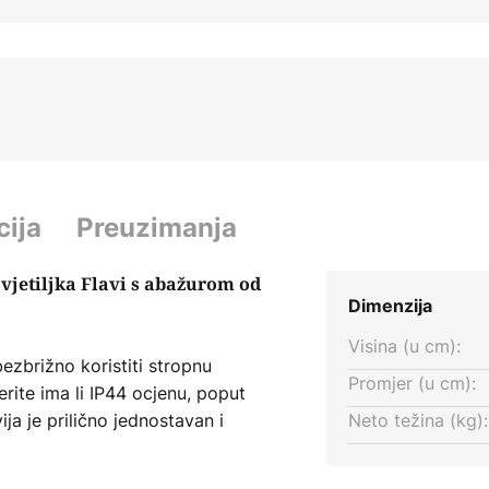
cija
Preuzimanja
vjetiljka Flavi s abažurom od
Dimenzija
Visina (u cm):
bezbrižno koristiti stropnu
Promjer (u cm):
jerite ima li IP44 ocjenu, poput
vija je prilično jednostavan i
Neto težina (kg):
bijelog stakla nadopunjuje
ja se prekrasno slažu.