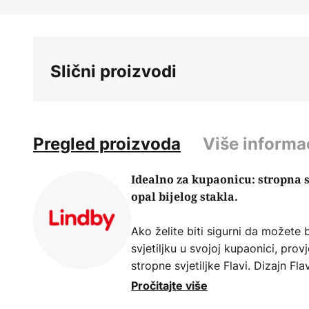
Skip
to
the
beginning
Slični proizvodi
of
the
images
gallery
Pregled proizvoda
Više informa
Idealno za kupaonicu: stropna s
opal bijelog stakla.
Ako želite biti sigurni da možete 
svjetiljku u svojoj kupaonici, prov
stropne svjetiljke Flavi. Dizajn Fla
suptilno moderan. Abažur od opal 
Pročitajte više
metalni prsten – dva materijala ko