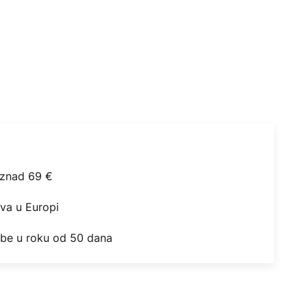
iznad 69 €
ova u Europi
obe u roku od 50 dana