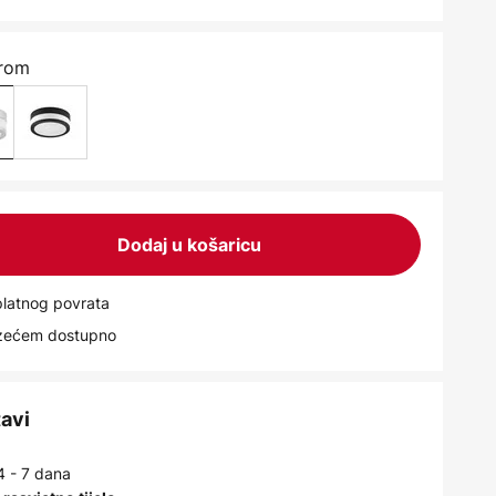
krom
Dodaj u košaricu
latnog povrata
uzećem dostupno
tavi
4 - 7 dana