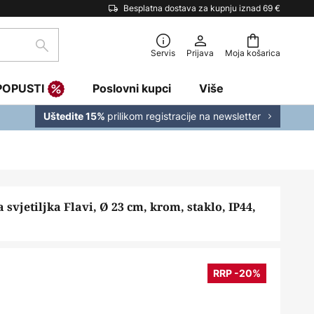
Besplatna dostava za kupnju iznad 69 €
traži
Servis
Prijava
Moja košarica
POPUSTI
Poslovni kupci
Više
prilikom registracije na newsletter
Uštedite 15%
 svjetiljka Flavi, Ø 23 cm, krom, staklo, IP44,
RRP -20%