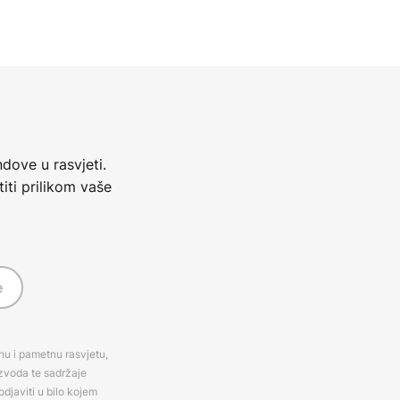
dove u rasvjeti.
iti prilikom vaše
e
rnu i pametnu rasvjetu,
izvoda te sadržaje
djaviti u bilo kojem