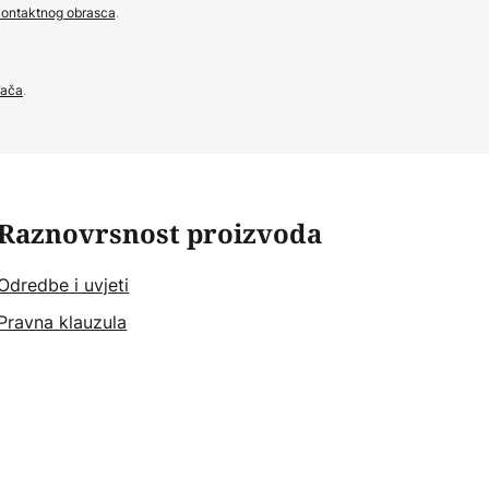
ontaktnog obrasca
.
đača
.
Raznovrsnost proizvoda
Odredbe i uvjeti
Pravna klauzula