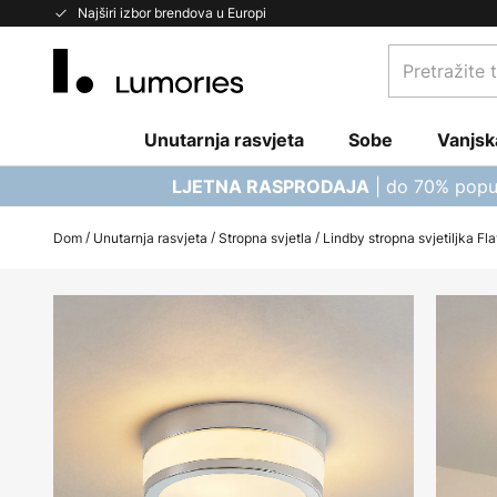
Skip
Najširi izbor brendova u Europi
to
Pretražite
Content
trgovinu...
Unutarnja rasvjeta
Sobe
Vanjsk
| do 70% popu
LJETNA RASPRODAJA
Dom
Unutarnja rasvjeta
Stropna svjetla
Lindby stropna svjetiljka Fl
Skip
to
the
end
of
the
images