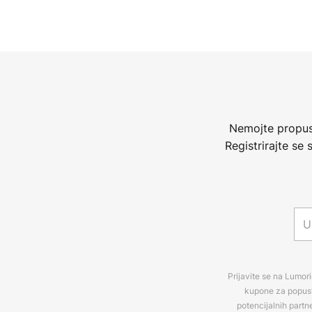
Nemojte propust
Registrirajte se
Prijavite se na Lumori
kupone za popuste
potencijalnih partn