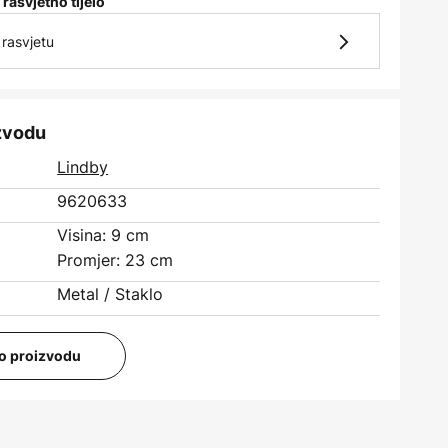
 rasvjetno tijelo
rasvjetu
izvodu
Lindby
9620633
Visina: 9 cm
Promjer: 23 cm
Metal / Staklo
i o proizvodu