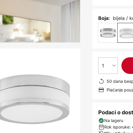
bijela / 
Boja:
1
50 dana besp
Plaćanje po
Podaci o dos
Na lageru
Rok isporuke: 