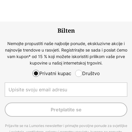
Bilten
Nemojte propustiti naše najbolje ponude, ekskluzivne akcije i
najnovije trendove u rasvjeti. Registrirajte se sada i poslat ćemo
vam kupon* od 15 % koji možete iskoristiti prilikom vaše prve
kupovine u našoj internetskoj trgovini.
Privatni kupac
Društvo
Pretplatite se
Prijavite se na Lumories newsletter i primajte povoljne ponude za svjetiljke
i svjetala, ventilatore, solarnu i pametnu rasvjetu, kupone za popuste,