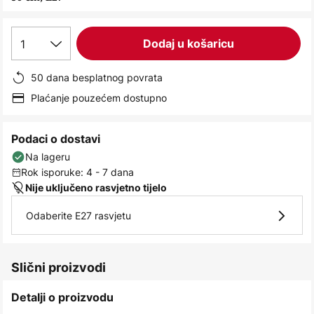
images
gallery
1
Dodaj u košaricu
50 dana besplatnog povrata
Plaćanje pouzećem dostupno
Podaci o dostavi
Na lageru
Rok isporuke: 4 - 7 dana
Nije uključeno rasvjetno tijelo
Odaberite E27 rasvjetu
Slični proizvodi
Detalji o proizvodu