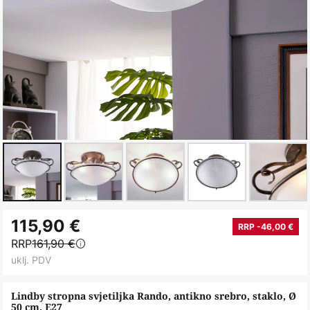
Skip
115,90 €
to
RRP -46,00 €
RRP
161,90 €
the
uklj. PDV
beginning
of
Lindby stropna svjetiljka Rando, antikno srebro, staklo, Ø
the
50 cm, E27