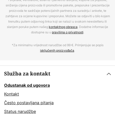
sniženja cijena proizvoda ili promotivne pakete, preporuke i prezentacije
proizvoda te sadržaje potencijalnih partnera za suradnju i ankete, te
zahtjeve za ocjene kupovine i preporuke. Možete se odjaviti u bilo kojem
trenutku putem odjavnog linka koji se nalazi u svakom newsletteru ili
slanjem poruke putem našeg
kontaktnog obrasca
. Dodatne informacije
dostupne su u
pravilima o privatnosti
.
*Za minimalnu vrijednost narudžbe od 99 €. Primjenjuje se popis
isključenih proizvođača
.
Služba za kontakt
Odustanak od ugovora
Kontakt
Često postavljana pitanja
Status narudžbe