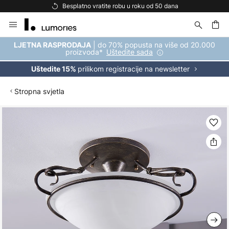
Besplatno vratite robu u roku od 50 dana
Skip
to
Content
| do 70% popusta na više od 20.000
LJETNA RASPRODAJA
proizvoda*
Uštedite sada
prilikom registracije na newsletter
Uštedite 15%
Stropna svjetla
Skip
to
the
end
of
the
images
gallery