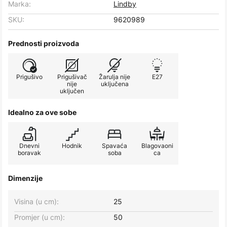
Marka:
Lindby
SKU:
9620989
Prednosti proizvoda
Prigušivo
Prigušivač
Žarulja nije
E27
nije
uključena
uključen
Idealno za ove sobe
Dnevni
Hodnik
Spavaća
Blagovaoni
boravak
soba
ca
Dimenzije
Visina (u cm):
25
Promjer (u cm):
50