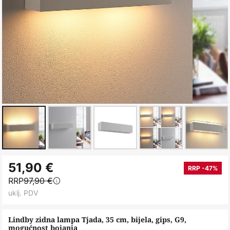
Skip
51,90 €
to
RRP -47%
RRP
97,90 €
the
uklj. PDV
beginning
of
Lindby zidna lampa Tjada, 35 cm, bijela, gips, G9,
the
mogućnost bojanja