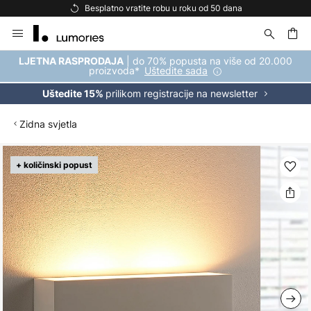
Besplatno vratite robu u roku od 50 dana
Skip
to
Content
| do 70% popusta na više od 20.000
LJETNA RASPRODAJA
proizvoda*
Uštedite sada
prilikom registracije na newsletter
Uštedite 15%
Zidna svjetla
Skip
+ količinski popust
to
the
end
of
the
images
gallery