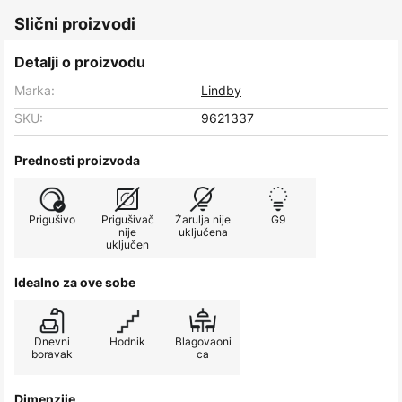
Slični proizvodi
Detalji o proizvodu
Marka:
Lindby
SKU:
9621337
Prednosti proizvoda
Prigušivo
Prigušivač
Žarulja nije
G9
nije
uključena
uključen
Idealno za ove sobe
Dnevni
Hodnik
Blagovaoni
boravak
ca
Dimenzije