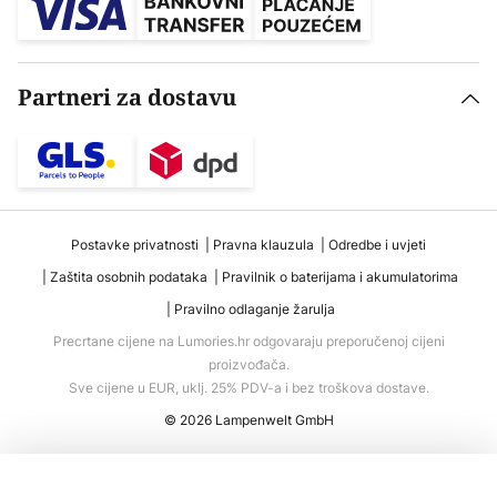
Partneri za dostavu
Postavke privatnosti
Pravna klauzula
Odredbe i uvjeti
Zaštita osobnih podataka
Pravilnik o baterijama i akumulatorima
Pravilno odlaganje žarulja
Precrtane cijene na Lumories.hr odgovaraju preporučenoj cijeni
proizvođača.
Sve cijene u EUR, uklj. 25% PDV-a i bez troškova dostave.
© 2026 Lampenwelt GmbH
Dodaj u košaricu