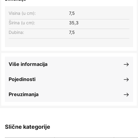
Visina (u cm):
7,5
Širina (u cm):
35,3
Dubina:
7,5
Više informacija
Pojedinosti
Preuzimanja
Slične kategorije