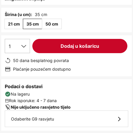
images
gallery
35 cm
Širina (u cm):
21 cm
35 cm
50 cm
1
Dodaj u košaricu
50 dana besplatnog povrata
Plaćanje pouzećem dostupno
Podaci o dostavi
Na lageru
Rok isporuke: 4 - 7 dana
Nije uključeno rasvjetno tijelo
Odaberite G9 rasvjetu