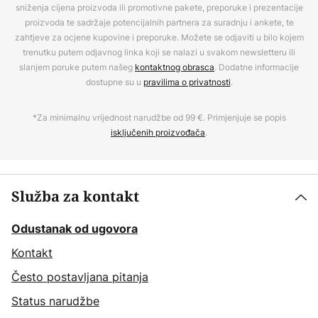
sniženja cijena proizvoda ili promotivne pakete, preporuke i prezentacije
proizvoda te sadržaje potencijalnih partnera za suradnju i ankete, te
zahtjeve za ocjene kupovine i preporuke. Možete se odjaviti u bilo kojem
trenutku putem odjavnog linka koji se nalazi u svakom newsletteru ili
slanjem poruke putem našeg
kontaktnog obrasca
. Dodatne informacije
dostupne su u
pravilima o privatnosti
.
*Za minimalnu vrijednost narudžbe od 99 €. Primjenjuje se popis
isključenih proizvođača
.
Služba za kontakt
Odustanak od ugovora
Kontakt
Često postavljana pitanja
Status narudžbe