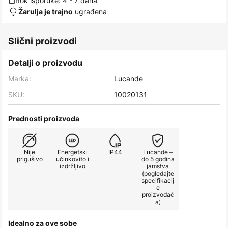
Rok isporuke: 4 - 7 dana
ugrađena
Žarulja je trajno
Slični proizvodi
Detalji o proizvodu
Marka:
Lucande
SKU:
10020131
Prednosti proizvoda
Nije
Energetski
IP44
Lucande –
prigušivo
učinkovito i
do 5 godina
izdržljivo
jamstva
(pogledajte
specifikacij
e
proizvođač
a)
Idealno za ove sobe