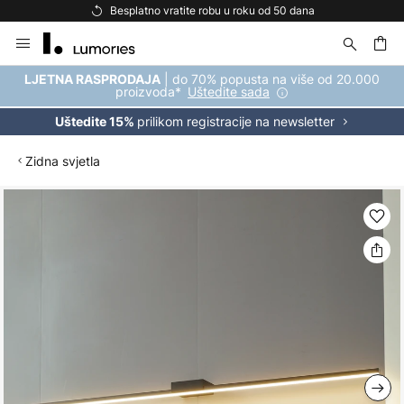
Besplatno vratite robu u roku od 50 dana
Skip
to
Content
| do 70% popusta na više od 20.000
LJETNA RASPRODAJA
proizvoda*
Uštedite sada
prilikom registracije na newsletter
Uštedite 15%
Zidna svjetla
Skip
to
the
end
of
the
images
gallery