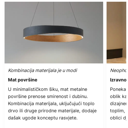
Kombinacija materijala je u modi
Neophodn
Mat površine
Izravno
U minimalističkom šiku, mat metalne
Ponekad 
površine prenose smirenost i dubinu.
oblik ka
Kombinacija materijala, uključujući toplo
dizajner
drvo ili druge prirodne materijale, dodaje
toplim, 
dašak ugode konceptu rasvjete.
oblici d