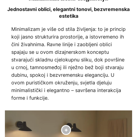
Jednostavni oblici, elegantni tonovi, bezvremenska
estetika
Minimalizam je više od stila življenja: to je princip
koji jasno strukturira prostorije, a istovremeno ih
čini živahnima. Ravne linije i zaobljeni oblici
spajaju se u ovom dizajnerskom konceptu
stvarajući skladnu cjelokupnu sliku, dok površine
u crnoj, tamnosmeđoj ili nježno bež boji stvaraju
dubinu, spokoj i bezvremensku eleganciju. U
ovom purističkom okruženju, svjetla djeluju
minimalistički i elegantno – savršena interakcija
forme i funkcije.