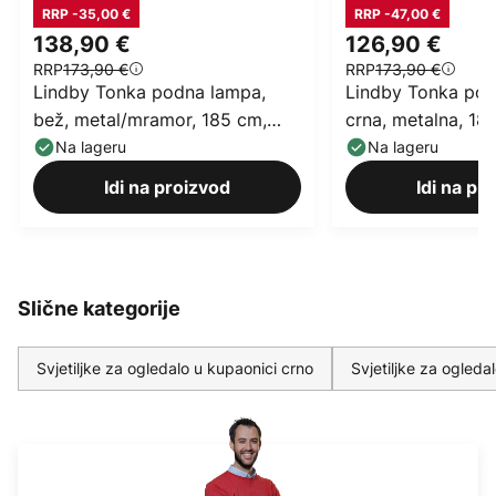
RRP -35,00 €
RRP -47,00 €
138,90 €
126,90 €
RRP
173,90 €
RRP
173,90 €
Lindby Tonka podna lampa,
Lindby Tonka pod
bež, metal/mramor, 185 cm,
crna, metalna, 18
E27
Na lageru
Na lageru
Idi na proizvod
Idi na pr
Slične kategorije
Svjetiljke za ogledalo u kupaonici crno
Svjetiljke za ogleda