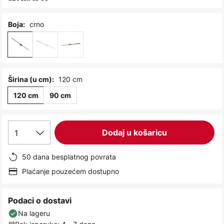
images
gallery
crno
Boja:
120 cm
Širina (u cm):
120 cm
90 cm
1
Dodaj u košaricu
50 dana besplatnog povrata
Plaćanje pouzećem dostupno
Podaci o dostavi
Na lageru