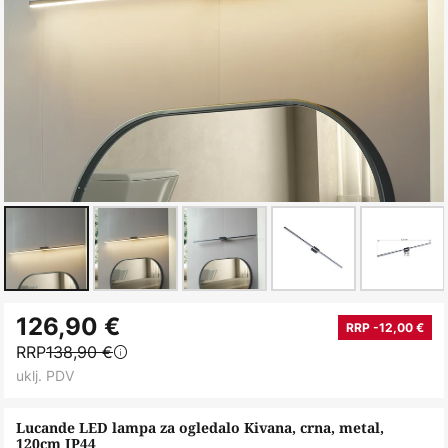
Skip
126,90 €
to
RRP -12,00 €
RRP
138,90 €
the
uklj. PDV
beginning
of
Lucande LED lampa za ogledalo Kivana, crna, metal,
the
120cm IP44