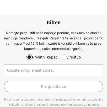
Bilten
Nemojte propustiti naše najbolje ponude, ekskluzivne akcije i
najnovije trendove u rasvjeti. Registrirajte se sada i poslat ćemo
vam kupon* od 15 % koji možete iskoristiti prilikom vaše prve
kupovine u našoj internetskoj trgovini.
Privatni kupac
Društvo
Pretplatite se
Prijavite se na Lumories newsletter i primajte povoljne ponude za svjetiljke
i svjetala, ventilatore, solarnu i pametnu rasvjetu, kupone za popuste,