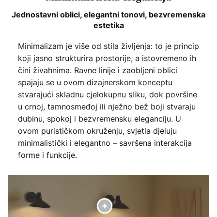
Jednostavni oblici, elegantni tonovi, bezvremenska
estetika
Minimalizam je više od stila življenja: to je princip
koji jasno strukturira prostorije, a istovremeno ih
čini živahnima. Ravne linije i zaobljeni oblici
spajaju se u ovom dizajnerskom konceptu
stvarajući skladnu cjelokupnu sliku, dok površine
u crnoj, tamnosmeđoj ili nježno bež boji stvaraju
dubinu, spokoj i bezvremensku eleganciju. U
ovom purističkom okruženju, svjetla djeluju
minimalistički i elegantno – savršena interakcija
forme i funkcije.