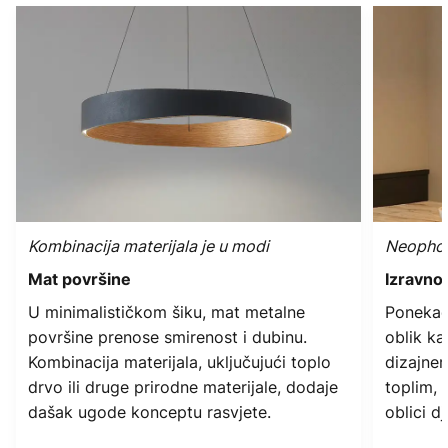
Kombinacija materijala je u modi
Neophodn
Mat površine
Izravno
U minimalističkom šiku, mat metalne
Ponekad 
površine prenose smirenost i dubinu.
oblik ka
Kombinacija materijala, uključujući toplo
dizajner
drvo ili druge prirodne materijale, dodaje
toplim, 
dašak ugode konceptu rasvjete.
oblici d