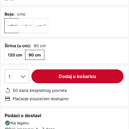
images
gallery
crno
Boja:
90 cm
Širina (u cm):
120 cm
90 cm
1
Dodaj u košaricu
50 dana besplatnog povrata
Plaćanje pouzećem dostupno
Podaci o dostavi
Na lageru