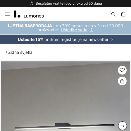
Besplatno vratite robu u roku od 50 dana
Skip
to
Content
| do 70% popusta na više od 20.000
LJETNA RASPRODAJA
proizvoda*
Uštedite sada
prilikom registracije na newsletter
Uštedite 15%
Zidna svjetla
Skip
to
the
end
of
the
images
gallery