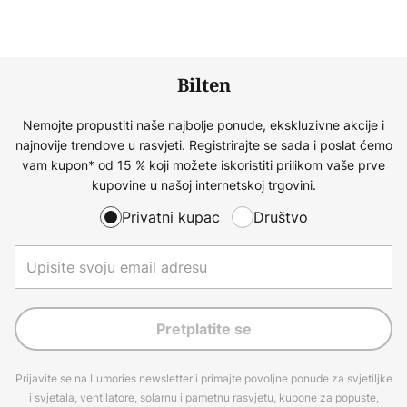
Bilten
Nemojte propustiti naše najbolje ponude, ekskluzivne akcije i
najnovije trendove u rasvjeti. Registrirajte se sada i poslat ćemo
vam kupon* od 15 % koji možete iskoristiti prilikom vaše prve
kupovine u našoj internetskoj trgovini.
Privatni kupac
Društvo
Pretplatite se
Prijavite se na Lumories newsletter i primajte povoljne ponude za svjetiljke
i svjetala, ventilatore, solarnu i pametnu rasvjetu, kupone za popuste,