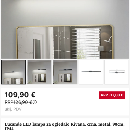
Skip
109,90 €
to
RRP -17,00 €
RRP
126,90 €
the
uklj. PDV
beginning
of
Lucande LED lampa za ogledalo Kivana, crna, metal, 90cm,
the
IP44