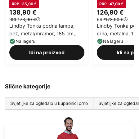
RRP -35,00 €
RRP -47,00 €
138,90 €
126,90 €
RRP
173,90 €
RRP
173,90 €
Lindby Tonka podna lampa,
Lindby Tonka pod
bež, metal/mramor, 185 cm,
crna, metalna, 18
E27
Na lageru
Na lageru
Idi na proizvod
Idi na pr
Slične kategorije
Svjetiljke za ogledalo u kupaonici crno
Svjetiljke za ogleda