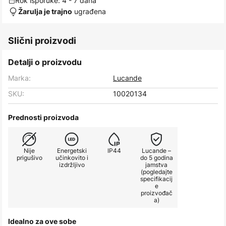
Rok isporuke: 4 - 7 dana
ugrađena
Žarulja je trajno
Slični proizvodi
Detalji o proizvodu
Marka:
Lucande
SKU:
10020134
Prednosti proizvoda
Nije
Energetski
IP44
Lucande –
prigušivo
učinkovito i
do 5 godina
izdržljivo
jamstva
(pogledajte
specifikacij
e
proizvođač
a)
Idealno za ove sobe