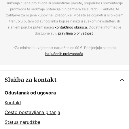
sniženja cijena proizvoda ili promotivne pakete, preporuke i prezentacije
proizvoda te sadržaje potencijalnih partnera za suradnju i ankete, te
zahtjeve za ocjene kupovine i preporuke. Možete se odjaviti u bilo kojem
trenutku putem odjavnog linka koji se nalazi u svakom newsletteru ili
slanjem poruke putem našeg
kontaktnog obrasca
. Dodatne informacije
dostupne su u
pravilima o privatnosti
.
*Za minimalnu vrijednost narudžbe od 99 €. Primjenjuje se popis
isključenih proizvođača
.
Služba za kontakt
Odustanak od ugovora
Kontakt
Često postavljana pitanja
Status narudžbe