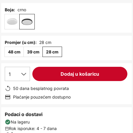
images
gallery
crno
Boja:
28 cm
Promjer (u cm):
48 cm
39 cm
28 cm
1
Dodaj u košaricu
50 dana besplatnog povrata
Plaćanje pouzećem dostupno
Podaci o dostavi
Na lageru
Rok isporuke: 4 - 7 dana