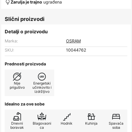
ugrađena
Žarulja je trajno
Slični proizvodi
Detalji o proizvodu
Marka:
OSRAM
SKU:
10044762
Prednosti proizvoda
Nije
Energetski
prigušivo
učinkovito i
izdržljivo
Idealno za ove sobe
Dnevni
Blagovaoni
Hodnik
Kuhinja
Spavaća
boravak
ca
soba