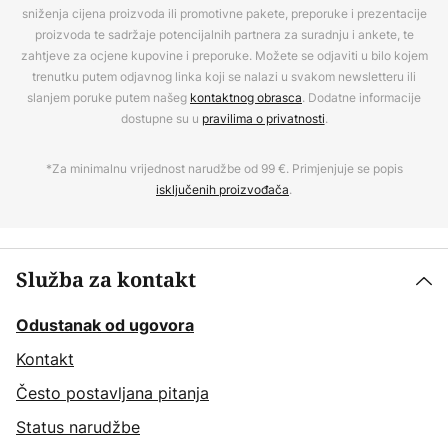
sniženja cijena proizvoda ili promotivne pakete, preporuke i prezentacije
proizvoda te sadržaje potencijalnih partnera za suradnju i ankete, te
zahtjeve za ocjene kupovine i preporuke. Možete se odjaviti u bilo kojem
trenutku putem odjavnog linka koji se nalazi u svakom newsletteru ili
slanjem poruke putem našeg
kontaktnog obrasca
. Dodatne informacije
dostupne su u
pravilima o privatnosti
.
*Za minimalnu vrijednost narudžbe od 99 €. Primjenjuje se popis
isključenih proizvođača
.
Služba za kontakt
Odustanak od ugovora
Kontakt
Često postavljana pitanja
Status narudžbe