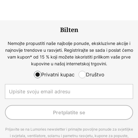
Bilten
Nemojte propustiti naše najbolje ponude, ekskluzivne akcije i
najnovije trendove u rasvjeti. Registrirajte se sada i poslat ćemo
vam kupon* od 15 % koji možete iskoristiti prilikom vaše prve
kupovine u našoj internetskoj trgovini.
Privatni kupac
Društvo
Pretplatite se
Prijavite se na Lumories newsletter i primajte povoljne ponude za svjetiljke
i svjetala, ventilatore, solarnu i pametnu rasvjetu, kupone za popuste,