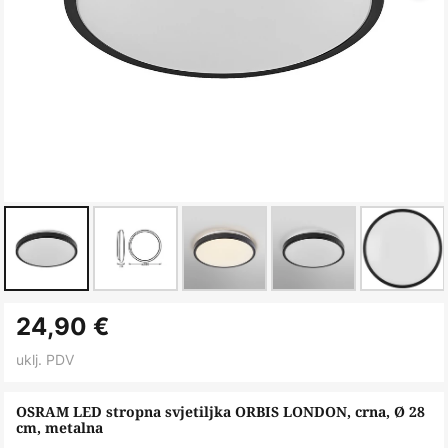
Skip
24,90 €
to
the
uklj. PDV
beginning
of
OSRAM LED stropna svjetiljka ORBIS LONDON, crna, Ø 28
cm, metalna
the