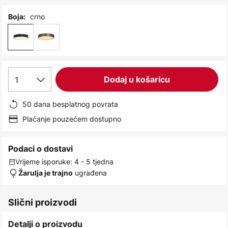
images
gallery
crno
Boja:
1
Dodaj u košaricu
50 dana besplatnog povrata
Plaćanje pouzećem dostupno
Podaci o dostavi
Vrijeme isporuke: 4 - 5 tjedna
ugrađena
Žarulja je trajno
Slični proizvodi
Detalji o proizvodu