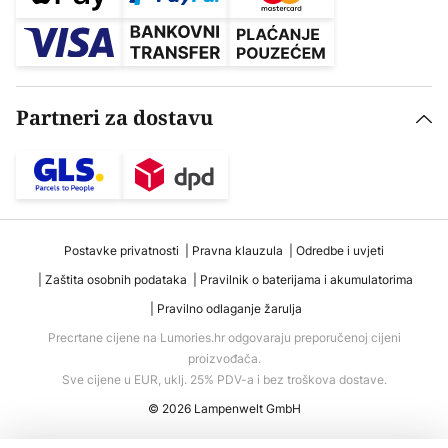
Partneri za dostavu
Postavke privatnosti
Pravna klauzula
Odredbe i uvjeti
Zaštita osobnih podataka
Pravilnik o baterijama i akumulatorima
Pravilno odlaganje žarulja
Precrtane cijene na Lumories.hr odgovaraju preporučenoj cijeni
proizvođača.
Sve cijene u EUR, uklj. 25% PDV-a i bez troškova dostave.
© 2026 Lampenwelt GmbH