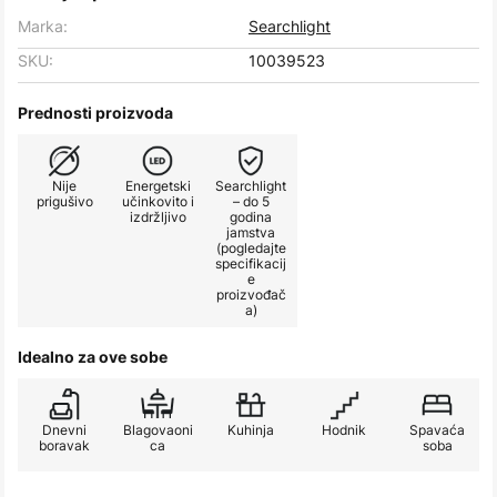
Marka:
Searchlight
SKU:
10039523
Prednosti proizvoda
Nije
Energetski
Searchlight
prigušivo
učinkovito i
– do 5
izdržljivo
godina
jamstva
(pogledajte
specifikacij
e
proizvođač
a)
Idealno za ove sobe
Dnevni
Blagovaoni
Kuhinja
Hodnik
Spavaća
boravak
ca
soba