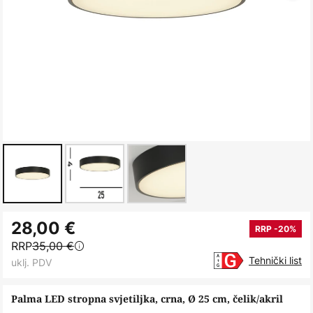
Skip
28,00 €
to
RRP -20%
RRP
35,00 €
the
Tehnički list
uklj. PDV
beginning
of
Palma LED stropna svjetiljka, crna, Ø 25 cm, čelik/akril
the