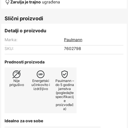
ugrađena
Žarulja je trajno
Slični proizvodi
Detalji o proizvodu
Marka:
Paulmann
SKU:
7602798
Prednosti proizvoda
Nije
Energetski
Paulmann –
prigušivo
učinkovito i
do 5 godina
izdržljivo
jamstva
(pogledajte
specifikacij
e
proizvođač
a)
Idealno za ove sobe