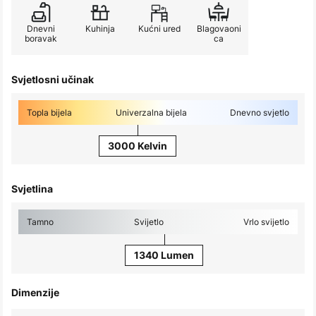
Dnevni
Kuhinja
Kućni ured
Blagovaoni
boravak
ca
Svjetlosni učinak
Topla bijela
Univerzalna bijela
Dnevno svjetlo
3000 Kelvin
Svjetlina
Tamno
Svijetlo
Vrlo svijetlo
1340 Lumen
Dimenzije