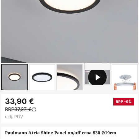
Skip
33,90 €
to
RRP -9%
RRP
37,27 €
the
uklj. PDV
beginning
of
Paulmann Atria Shine Panel on/off crna 830 Ø19cm
the