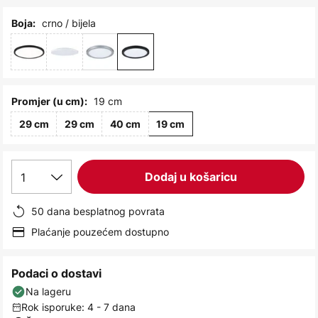
images
gallery
crno / bijela
Boja:
19 cm
Promjer (u cm):
29 cm
29 cm
40 cm
19 cm
1
Dodaj u košaricu
50 dana besplatnog povrata
Plaćanje pouzećem dostupno
Podaci o dostavi
Na lageru
Rok isporuke: 4 - 7 dana