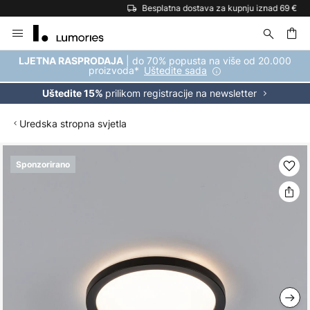
Besplatna dostava za kupnju iznad 69 €
Skip
to
Content
| do 70% popusta na više od 20.000
LJETNA RASPRODAJA
proizvoda*
Uštedite sada
prilikom registracije na newsletter
Uštedite 15%
Uredska stropna svjetla
Skip
Sponzorirano
to
the
end
of
the
images
gallery