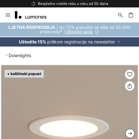
Besplatno vratite robu u roku od 50 dana
Skip
to
Content
| do 70% popusta na više od 20.000
LJETNA RASPRODAJA
proizvoda*
Uštedite sada
prilikom registracije na newsletter
Uštedite 15%
Downlights
Skip
+ količinski popust
to
the
end
of
the
images
gallery