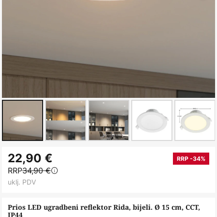
Skip
22,90 €
to
RRP -34%
RRP
34,90 €
the
uklj. PDV
beginning
of
Prios LED ugradbeni reflektor Rida, bijeli. Ø 15 cm, CCT,
the
IP44