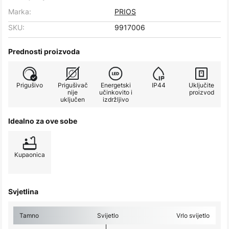
Marka:
PRIOS
SKU:
9917006
Prednosti proizvoda
Prigušivo
Prigušivač
Energetski
IP44
Uključite
nije
učinkovito i
proizvod
uključen
izdržljivo
Idealno za ove sobe
Kupaonica
Svjetlina
Tamno
Svijetlo
Vrlo svijetlo