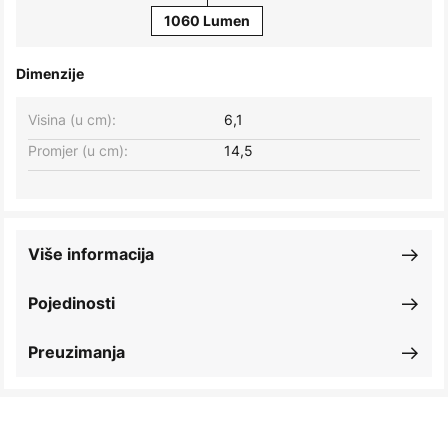
1060 Lumen
Dimenzije
Visina (u cm):
6,1
Promjer (u cm):
14,5
Više informacija
Pojedinosti
Preuzimanja