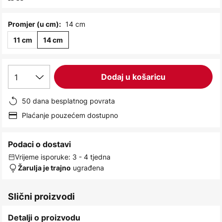
images
gallery
14 cm
Promjer (u cm):
11 cm
14 cm
1
Dodaj u košaricu
50 dana besplatnog povrata
Plaćanje pouzećem dostupno
Podaci o dostavi
Vrijeme isporuke: 3 - 4 tjedna
ugrađena
Žarulja je trajno
Slični proizvodi
Detalji o proizvodu