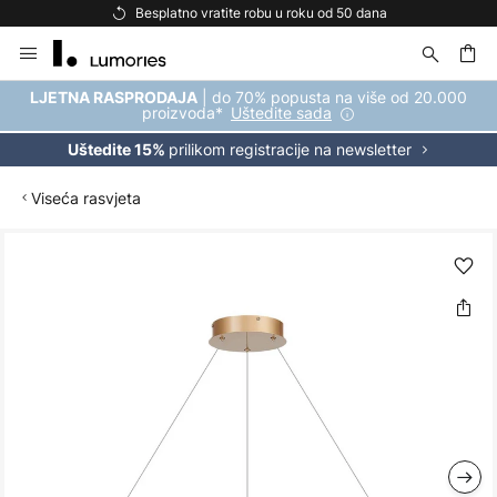
Besplatno vratite robu u roku od 50 dana
Skip
to
Content
| do 70% popusta na više od 20.000
LJETNA RASPRODAJA
proizvoda*
Uštedite sada
prilikom registracije na newsletter
Uštedite 15%
Viseća rasvjeta
Skip
to
the
end
of
the
images
gallery