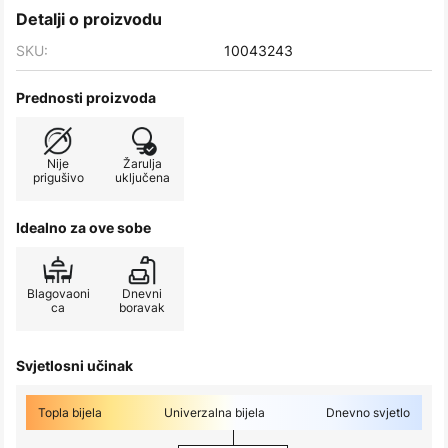
Detalji o proizvodu
SKU:
10043243
Prednosti proizvoda
Nije
Žarulja
prigušivo
uključena
Idealno za ove sobe
Blagovaoni
Dnevni
ca
boravak
Svjetlosni učinak
Topla bijela
Univerzalna bijela
Dnevno svjetlo