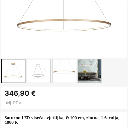
Skip
346,90 €
to
the
uklj. PDV
beginning
of
Saturno LED viseća svjetiljka, Ø 100 cm, zlatna, 1 žarulja,
4000 K
the