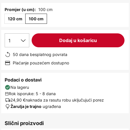
images
gallery
100 cm
Promjer (u cm):
120 cm
100 cm
1
Dodaj u košaricu
50 dana besplatnog povrata
Plaćanje pouzećem dostupno
Podaci o dostavi
Na lageru
Rok isporuke: 5 - 8 dana
24,90 €
naknada za rasutu robu uključujući porez
ugrađena
Žarulja je trajno
Slični proizvodi