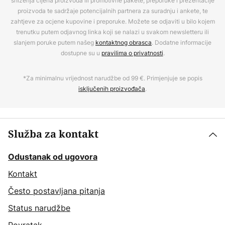
sniženja cijena proizvoda ili promotivne pakete, preporuke i prezentacije
proizvoda te sadržaje potencijalnih partnera za suradnju i ankete, te
zahtjeve za ocjene kupovine i preporuke. Možete se odjaviti u bilo kojem
trenutku putem odjavnog linka koji se nalazi u svakom newsletteru ili
slanjem poruke putem našeg
kontaktnog obrasca
. Dodatne informacije
dostupne su u
pravilima o privatnosti
.
*Za minimalnu vrijednost narudžbe od 99 €. Primjenjuje se popis
isključenih proizvođača
.
Služba za kontakt
Odustanak od ugovora
Kontakt
Često postavljana pitanja
Status narudžbe