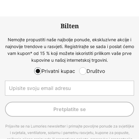
Bilten
Nemojte propustiti naše najbolje ponude, ekskluzivne akcije i
najnovije trendove u rasvjeti. Registrirajte se sada i poslat ćemo
vam kupon* od 15 % koji možete iskoristiti prilikom vaše prve
kupovine u našoj internetskoj trgovini.
Privatni kupac
Društvo
Pretplatite se
Prijavite se na Lumories newsletter i primajte povoljne ponude za svjetiljke
i svjetala, ventilatore, solarnu i pametnu rasvjetu, kupone za popuste,