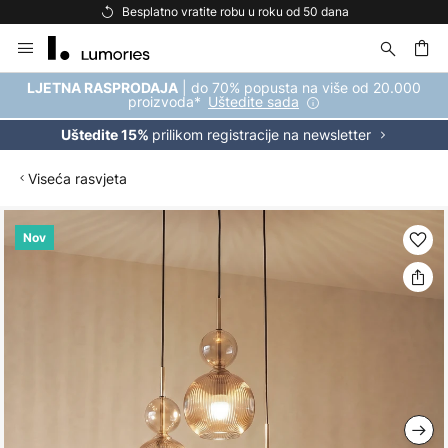
Besplatno vratite robu u roku od 50 dana
Skip
to
Content
| do 70% popusta na više od 20.000
LJETNA RASPRODAJA
proizvoda*
Uštedite sada
prilikom registracije na newsletter
Uštedite 15%
Viseća rasvjeta
Skip
Nov
to
the
end
of
the
images
gallery