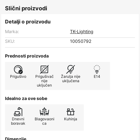
Slični proizvodi
Detalji o proizvodu
Marka:
TK-Lighting
SKU:
10050792
Prednosti proizvoda
Prigušivo
Prigušivač
Žarulja nije
E14
nije
uključena
uključen
Idealno za ove sobe
Dnevni
Blagovaoni
Kuhinja
boravak
ca
Dimenzije