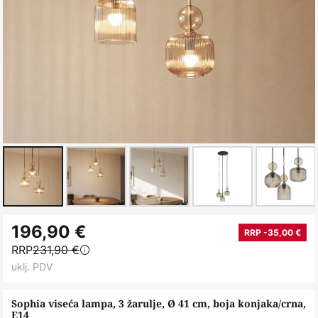
Skip
196,90 €
to
RRP -35,00 €
RRP
231,90 €
the
uklj. PDV
beginning
of
Sophia viseća lampa, 3 žarulje, Ø 41 cm, boja konjaka/crna,
the
E14