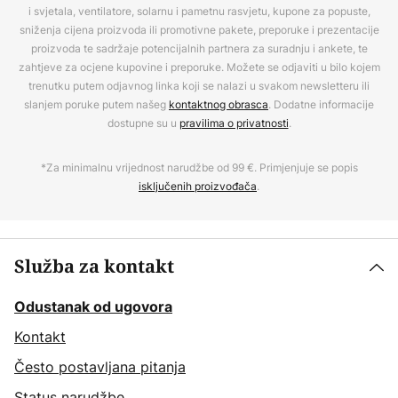
i svjetala, ventilatore, solarnu i pametnu rasvjetu, kupone za popuste,
sniženja cijena proizvoda ili promotivne pakete, preporuke i prezentacije
proizvoda te sadržaje potencijalnih partnera za suradnju i ankete, te
zahtjeve za ocjene kupovine i preporuke. Možete se odjaviti u bilo kojem
trenutku putem odjavnog linka koji se nalazi u svakom newsletteru ili
slanjem poruke putem našeg
kontaktnog obrasca
. Dodatne informacije
dostupne su u
pravilima o privatnosti
.
*Za minimalnu vrijednost narudžbe od 99 €. Primjenjuje se popis
isključenih proizvođača
.
Služba za kontakt
Odustanak od ugovora
Kontakt
Često postavljana pitanja
Status narudžbe