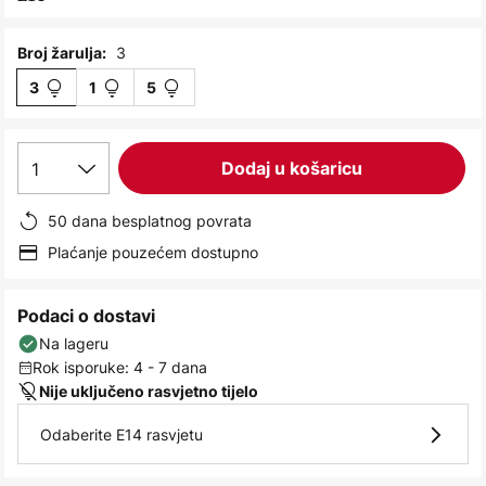
images
gallery
3
Broj žarulja:
3
1
5
1
Dodaj u košaricu
50 dana besplatnog povrata
Plaćanje pouzećem dostupno
Podaci o dostavi
Na lageru
Rok isporuke: 4 - 7 dana
Nije uključeno rasvjetno tijelo
Odaberite E14 rasvjetu