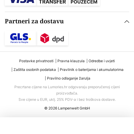
Partneri za dostavu
Postavke privatnosti
Pravna klauzula
Odredbe i uvjeti
Zaštita osobnih podataka
Pravilnik o baterijama i akumulatorima
Pravilno odlaganje žarulja
Precrtane cijene na Lumories.hr odgovaraju preporučenoj cijeni
proizvođača.
Sve cijene u EUR, uklj. 25% PDV-a i bez troškova dostave.
© 2026 Lampenwelt GmbH
Dodaj u košaricu