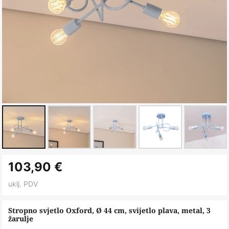
Skip
103,90 €
to
the
uklj. PDV
beginning
of
Stropno svjetlo Oxford, Ø 44 cm, svijetlo plava, metal, 3
žarulje
the