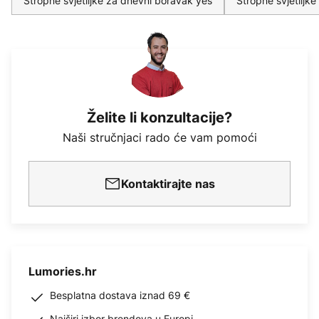
Stropne svjetiljke za dnevni boravak yes
Stropne svjetiljk
Želite li konzultacije?
Naši stručnjaci rado će vam pomoći
Kontaktirajte nas
Lumories.hr
Besplatna dostava iznad 69 €
Najširi izbor brendova u Europi