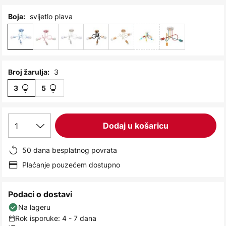
images
gallery
svijetlo plava
Boja:
3
Broj žarulja:
3
5
1
Dodaj u košaricu
50 dana besplatnog povrata
Plaćanje pouzećem dostupno
Podaci o dostavi
Na lageru
Rok isporuke: 4 - 7 dana