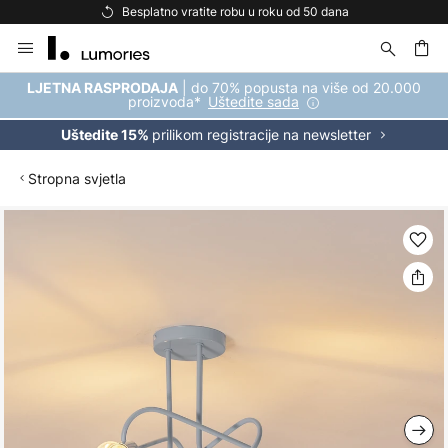
Besplatno vratite robu u roku od 50 dana
Skip
to
Content
| do 70% popusta na više od 20.000
LJETNA RASPRODAJA
proizvoda*
Uštedite sada
prilikom registracije na newsletter
Uštedite 15%
Stropna svjetla
Skip
to
the
end
of
the
images
gallery