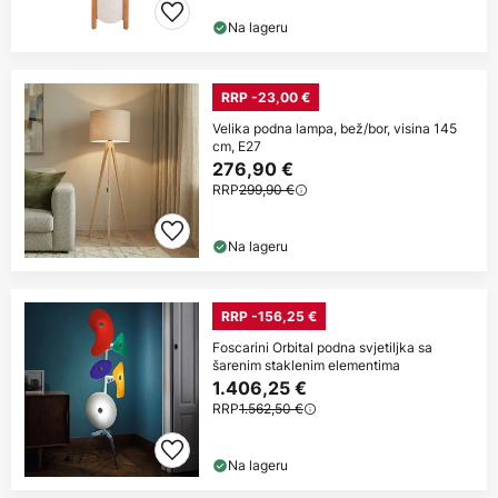
Na lageru
RRP -23,00 €
Velika podna lampa, bež/bor, visina 145
cm, E27
276,90 €
RRP
299,90 €
Na lageru
RRP -156,25 €
Foscarini Orbital podna svjetiljka sa
šarenim staklenim elementima
1.406,25 €
RRP
1.562,50 €
Na lageru