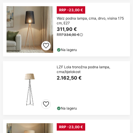
RRP -23,00 €
Walz podna lampa, crna, drvo, visina 175
cm, E27
311,90 €
RRP
334,90 €
Na lageru
LZF Lola tronožna podna lampa,
crna/bjelokost
2.162,50 €
Na lageru
RRP -23,00 €