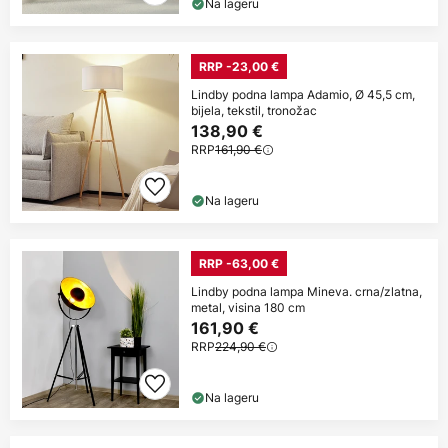
Na lageru
RRP -23,00 €
Lindby podna lampa Adamio, Ø 45,5 cm,
bijela, tekstil, tronožac
138,90 €
RRP
161,90 €
Na lageru
RRP -63,00 €
Lindby podna lampa Mineva. crna/zlatna,
metal, visina 180 cm
161,90 €
RRP
224,90 €
Na lageru