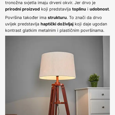
tronožna svjetla imaju drveni okvir. Jer drvo je
koji predstavlja
i
.
prirodni proizvod
toplinu
udobnost
Površina također ima
. To znači da drvo
strukturu
uvijek predstavlja
koji daje ugodan
haptički doživljaj
kontrast glatkim metalnim i plastičnim površinama.