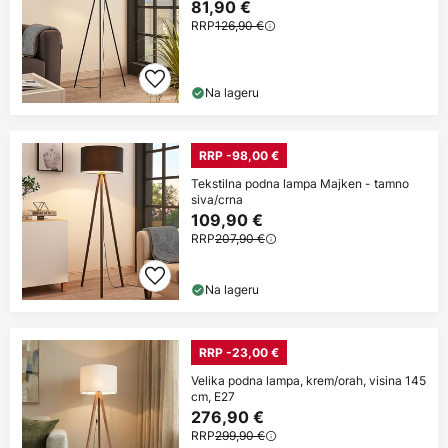
81,90 €
RRP
126,90 €
Na lageru
RRP -98,00 €
Tekstilna podna lampa Majken - tamno
siva/crna
109,90 €
RRP
207,90 €
Na lageru
RRP -23,00 €
Velika podna lampa, krem/orah, visina 145
cm, E27
276,90 €
RRP
299,90 €