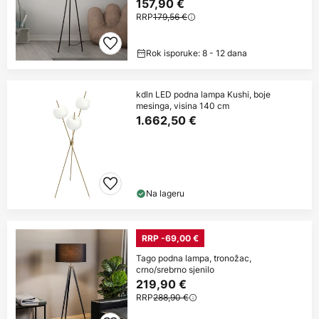
157,90 €
RRP
179,56 €
Rok isporuke: 8 - 12 dana
kdln LED podna lampa Kushi, boje
mesinga, visina 140 cm
1.662,50 €
Na lageru
RRP -69,00 €
Tago podna lampa, tronožac,
crno/srebrno sjenilo
219,90 €
RRP
288,90 €