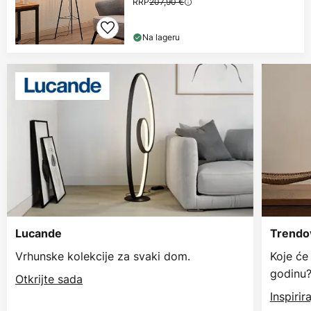
RRP
207,90 €
Na lageru
Lucande
Trendov
Vrhunske kolekcije za svaki dom.
Koje će
godinu
Otkrijte sada
Inspiri