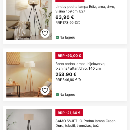
Lindby podna lampa Ediz, crna, drvo,
visina 159 cm, E27
63,90 €
RRP
173,90 €
Na lageru
RRP -93,00 €
Boho podna lampa, bijela/drvo,
tkanina/rattan/drvo, 140 cm
253,90 €
RRP
346,90 €
Na lageru
RRP -21,66 €
SAMO SVJETLO. Podna lampa Green
Duro, tekstil, tronožac, bež