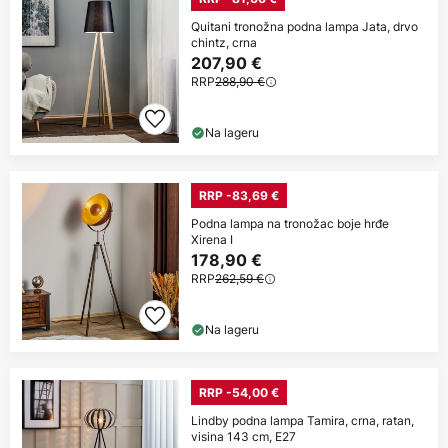
Quitani tronožna podna lampa Jata, drvo
chintz, crna
207,90 €
RRP
288,90 €
Na lageru
RRP -83,69 €
Podna lampa na tronožac boje hrđe
Xirena I
178,90 €
RRP
262,59 €
Na lageru
RRP -54,00 €
Lindby podna lampa Tamira, crna, ratan,
visina 143 cm, E27