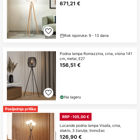
671,21 €
Rok isporuke: 9 - 13 dana
Podna lampa Romazzina, crna, visina 141
cm, metal, E27
156,51 €
Na lageru
Posljednja prilika
RRP -105,00 €
Lucande podna lampa Visata, crna,
staklo, 3 žarulje, tronožac
126,90 €