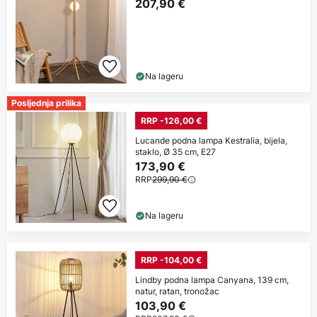
207,90 €
Na lageru
Posljednja prilika
RRP -126,00 €
Lucande podna lampa Kestralia, bijela,
staklo, Ø 35 cm, E27
173,90 €
RRP
299,90 €
Na lageru
RRP -104,00 €
Lindby podna lampa Canyana, 139 cm,
natur, ratan, tronožac
103,90 €