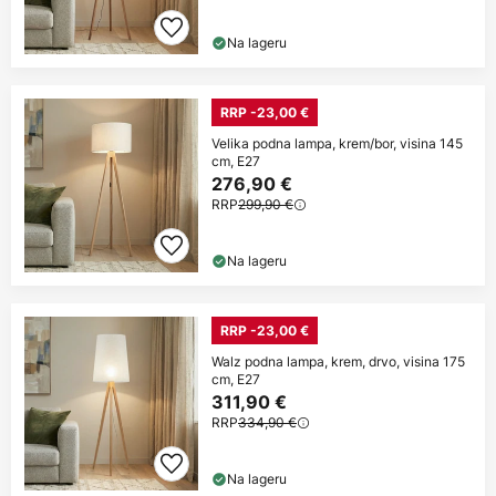
Na lageru
RRP -23,00 €
Velika podna lampa, krem/bor, visina 145
cm, E27
276,90 €
RRP
299,90 €
Na lageru
RRP -23,00 €
Walz podna lampa, krem, drvo, visina 175
cm, E27
311,90 €
RRP
334,90 €
Na lageru