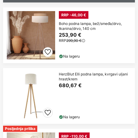
RRP -46,00 €
Boho podna lampa, bež/smeđa/drvo,
tkanina/drvo, 140 cm
253,90 €
RRP
299,90 €
Na lageru
HerzBlut Elli podna lampa, kvrgavi uljani
hrast/krem
680,67 €
Na lageru
Posljednja prilika
RRP -110,00 €