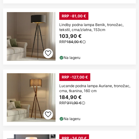
RRP -81,00 €
Lindby podna lampa Benik, tronožac,
tekstil, crna/zlatna, 153cm
103,90 €
RRP
184,90 €
Na lageru
RRP -127,00 €
Lucande podna lampa Auriane, tronožac,
crna, tkanina, 160 cm
184,90 €
RRP
311,90 €
Na lageru
RRP -34,00 €