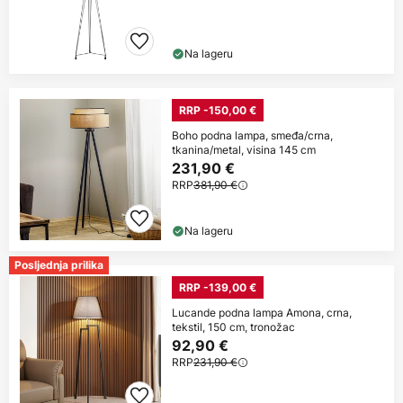
Na lageru
RRP -150,00 €
Boho podna lampa, smeđa/crna,
tkanina/metal, visina 145 cm
231,90 €
RRP
381,90 €
Na lageru
Posljednja prilika
RRP -139,00 €
Lucande podna lampa Amona, crna,
tekstil, 150 cm, tronožac
92,90 €
RRP
231,90 €