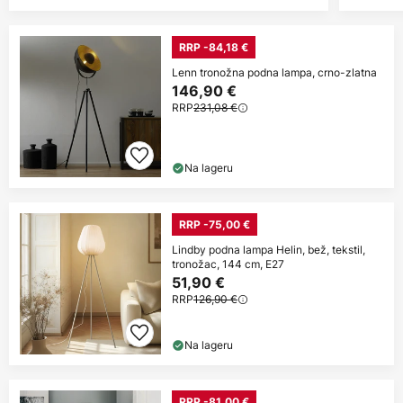
RRP -84,18 €
Lenn tronožna podna lampa, crno-zlatna
146,90 €
RRP
231,08 €
Na lageru
RRP -75,00 €
Lindby podna lampa Helin, bež, tekstil,
tronožac, 144 cm, E27
51,90 €
RRP
126,90 €
Na lageru
RRP -81,00 €