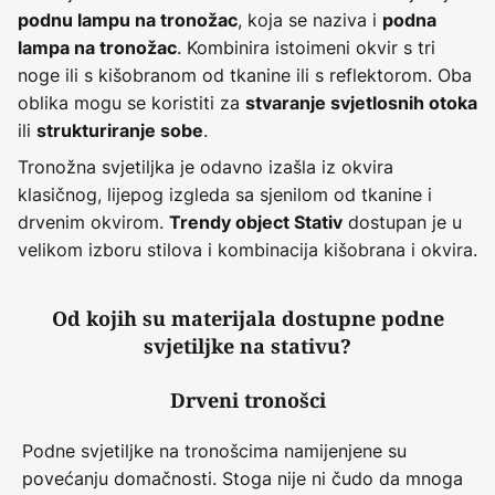
, koja se naziva i
podnu lampu na tronožac
podna
. Kombinira istoimeni okvir s tri
lampa na tronožac
noge ili s kišobranom od tkanine ili s reflektorom. Oba
oblika mogu se koristiti za
stvaranje svjetlosnih otoka
ili
.
strukturiranje sobe
Tronožna svjetiljka je odavno izašla iz okvira
klasičnog, lijepog izgleda sa sjenilom od tkanine i
drvenim okvirom.
dostupan je u
Trendy object Stativ
velikom izboru stilova i kombinacija kišobrana i okvira.
Od kojih su materijala dostupne podne
svjetiljke na stativu?
Drveni tronošci
Podne svjetiljke na tronošcima namijenjene su
povećanju domačnosti. Stoga nije ni čudo da mnoga