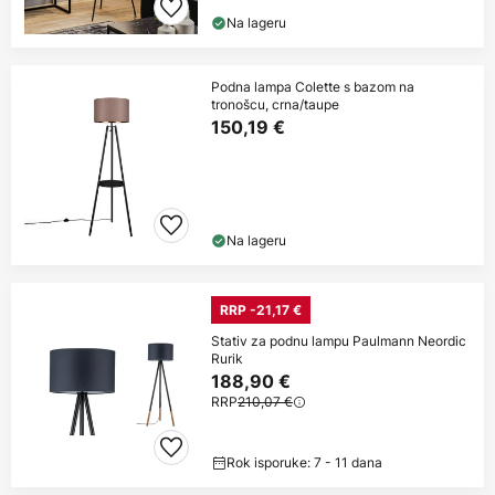
Na lageru
Podna lampa Colette s bazom na
tronošcu, crna/taupe
150,19 €
Na lageru
RRP -21,17 €
Stativ za podnu lampu Paulmann Neordic
Rurik
188,90 €
RRP
210,07 €
Rok isporuke: 7 - 11 dana