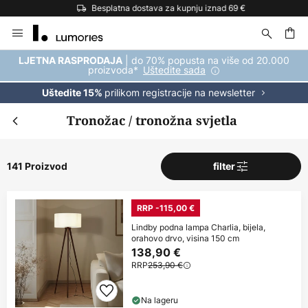
Besplatna dostava za kupnju iznad 69 €
Skip
to
Content
| do 70% popusta na više od 20.000
LJETNA RASPRODAJA
proizvoda*
Uštedite sada
prilikom registracije na newsletter
Uštedite 15%
Tronožac / tronožna svjetla
141 Proizvod
filter
RRP -115,00 €
Lindby podna lampa Charlia, bijela,
orahovo drvo, visina 150 cm
138,90 €
RRP
253,90 €
Na lageru