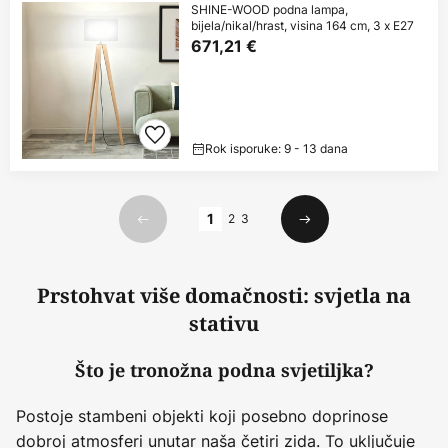
SHINE-WOOD podna lampa,
bijela/nikal/hrast, visina 164 cm, 3 x E27
671,21 €
Rok isporuke: 9 - 13 dana
Stranica
1
2
3
Prethodno
Sljedeći
Prstohvat više domačnosti: svjetla na
stativu
Što je tronožna podna svjetiljka?
Postoje stambeni objekti koji posebno doprinose
dobroj atmosferi unutar naša četiri zida. To uključuje