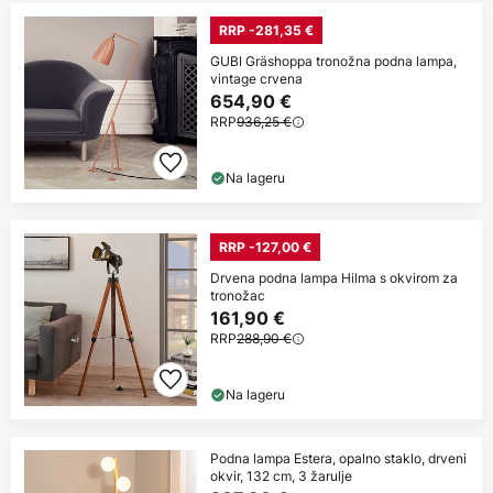
RRP -281,35 €
GUBI Gräshoppa tronožna podna lampa,
vintage crvena
654,90 €
RRP
936,25 €
Na lageru
RRP -127,00 €
Drvena podna lampa Hilma s okvirom za
tronožac
161,90 €
RRP
288,90 €
Na lageru
Podna lampa Estera, opalno staklo, drveni
okvir, 132 cm, 3 žarulje