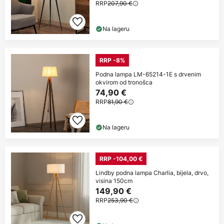
RRP
207,90 €
Na lageru
RRP -8%
Podna lampa LM-65214-1E s drvenim
okvirom od tronošca
74,90 €
RRP
81,90 €
Na lageru
RRP -104,00 €
Lindby podna lampa Charlia, bijela, drvo,
visina 150cm
149,90 €
RRP
253,90 €