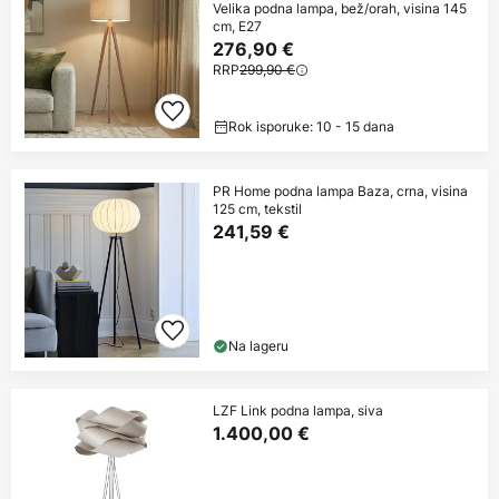
Velika podna lampa, bež/orah, visina 145
cm, E27
276,90 €
RRP
299,90 €
Rok isporuke: 10 - 15 dana
PR Home podna lampa Baza, crna, visina
125 cm, tekstil
241,59 €
Na lageru
LZF Link podna lampa, siva
1.400,00 €