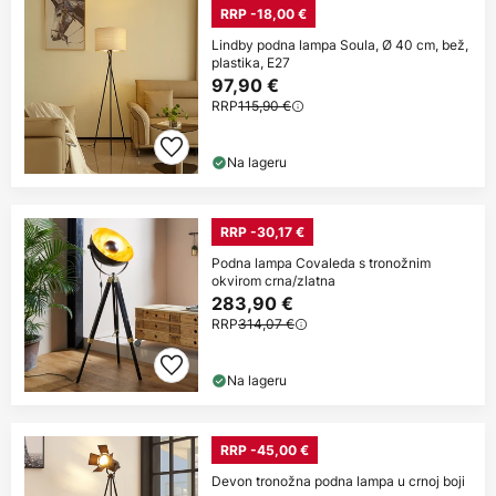
RRP -18,00 €
Lindby podna lampa Soula, Ø 40 cm, bež,
plastika, E27
97,90 €
RRP
115,90 €
Na lageru
RRP -30,17 €
Podna lampa Covaleda s tronožnim
okvirom crna/zlatna
283,90 €
RRP
314,07 €
Na lageru
RRP -45,00 €
Devon tronožna podna lampa u crnoj boji