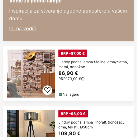
Vodič za podne lampe
Inspiracija za stvaranje ugodne atmosfere u vašem
domu
Idi na vodič
RRP -87,00 €
Lindby podna lampa Meline, crna/zlatna,
metal, tronožac
86,90 €
RRP
173,90 €
Na lageru
RRP -98,00 €
Lindby podna lampa Thoralf, tronožac,
crna, tekstil, Ø50cm
109,90 €