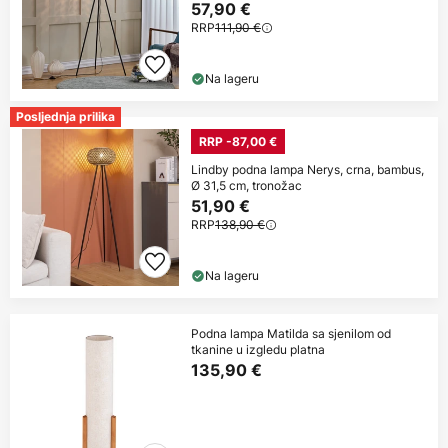
57,90 €
RRP
111,90 €
Na lageru
Posljednja prilika
RRP -87,00 €
Lindby podna lampa Nerys, crna, bambus,
Ø 31,5 cm, tronožac
51,90 €
RRP
138,90 €
Na lageru
Podna lampa Matilda sa sjenilom od
tkanine u izgledu platna
135,90 €