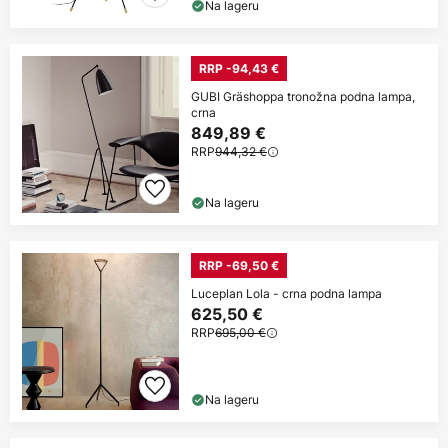
Na lageru
RRP -94,43 €
GUBI Gräshoppa tronožna podna lampa,
crna
849,89 €
RRP
944,32 €
Na lageru
RRP -69,50 €
Luceplan Lola - crna podna lampa
625,50 €
RRP
695,00 €
Na lageru