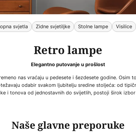
ropna svjetla
Zidne svjetiljke
Stolne lampe
Visilice
Retro lampe
Elegantno putovanje u prošlost
vremeno nas vraćaju u pedesete i šezdesete godine. Osim toga
žavaju odabir svakom ljubitelju sredine stoljeća: od tipič
ke i tonova od jednostavnih do svijetlih, postoji širok izbor
Naše glavne preporuke