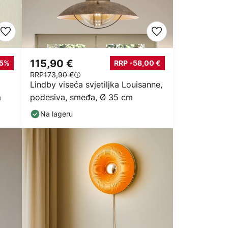
115,90 €
55%
RRP -58,00 €
RRP
173,90 €
Lindby viseća svjetiljka Louisanne,
m
podesiva, smeđa, Ø 35 cm
Na lageru