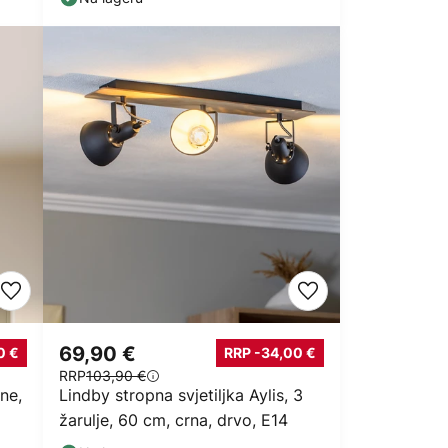
69,90 €
0 €
RRP -34,00 €
RRP
103,90 €
ne,
Lindby stropna svjetiljka Aylis, 3
žarulje, 60 cm, crna, drvo, E14