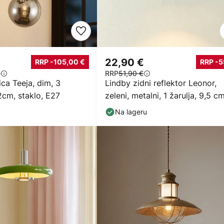
€
22,90 €
RRP -105,00 €
RRP -
€
RRP
51,90 €
ica Teeja, dim, 3
Lindby zidni reflektor Leonor,
2cm, staklo, E27
zeleni, metalni, 1 žarulja, 9,5 c
Na lageru