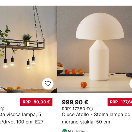
€
999,90 €
RRP -80,00 €
RRP -177,6
€
RRP
1.177,50 €
sta viseća lampa, 5
Oluce Atollo - Stolna lampa od
na/drvo, 100 cm, E27
murano stakla, 50 cm
Na lageru