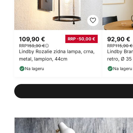
109,90 €
92,90 €
RRP -50,00 €
RRP
159,90 €
RRP
115,90 €
Lindby Rozalie zidna lampa, crna,
Lindby Bran
metal, lampion, 44cm
retro, Ø 35
Na lageru
Na lageru