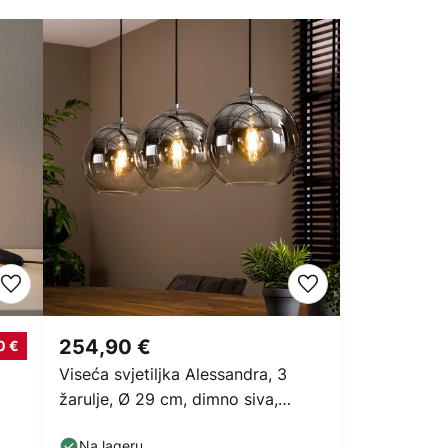
254,90 €
0 €
Viseća svjetiljka Alessandra, 3
žarulje, Ø 29 cm, dimno siva,
staklo
Na lageru