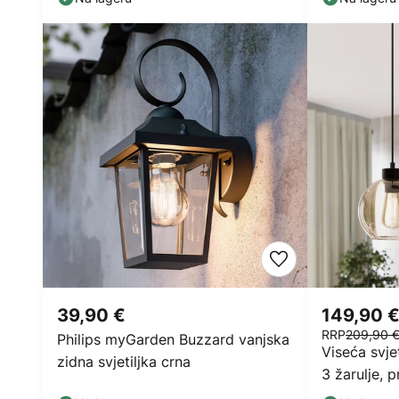
39,90 €
149,90 
RRP
209,90 
Philips myGarden Buzzard vanjska
Viseća svje
zidna svjetiljka crna
3 žarulje,
staklo