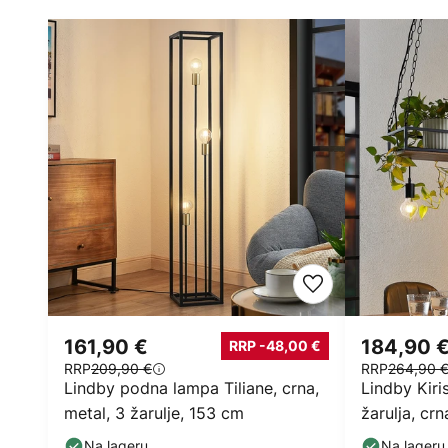
161,90 €
184,90 
RRP -48,00 €
RRP
209,90 €
RRP
264,90 
Lindby podna lampa Tiliane, crna,
Lindby Kiri
metal, 3 žarulje, 153 cm
žarulja, cr
Na lageru
Na lageru