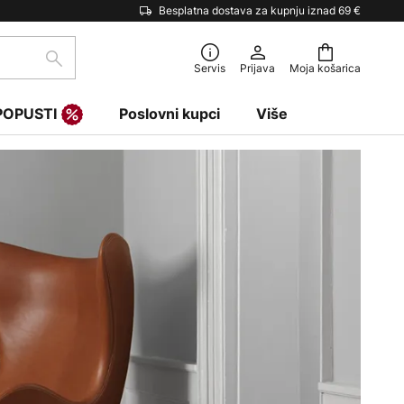
Besplatna dostava za kupnju iznad 69 €
traži
Servis
Prijava
Moja košarica
POPUSTI
Poslovni kupci
Više