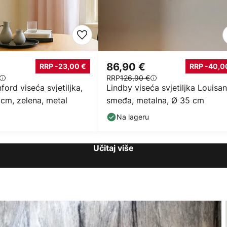
86,90 €
RRP -23,00 €
RRP -40,0
RRP
126,90 €
ford viseća svjetiljka,
Lindby viseća svjetiljka Louisan
 cm, zelena, metal
smeđa, metalna, Ø 35 cm
Na lageru
Učitaj više