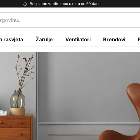
Besplatno vratite robu u roku od 50 dana
a rasvjeta
Žarulje
Ventilatori
Brendovi