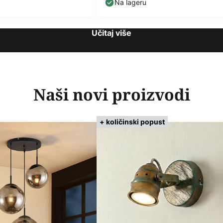
Na lageru
Učitaj više
Naši novi proizvodi
+ količinski popust