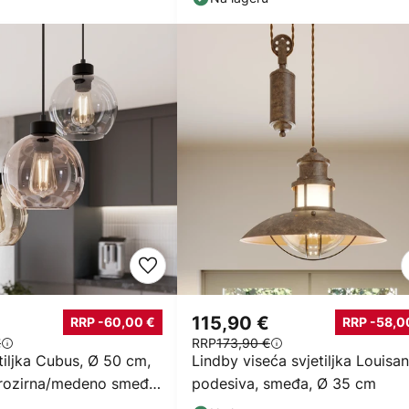
€
115,90 €
RRP -60,00 €
RRP -58,0
€
RRP
173,90 €
tiljka Cubus, Ø 50 cm,
Lindby viseća svjetiljka Louisan
 prozirna/medeno smeđa,
podesiva, smeđa, Ø 35 cm