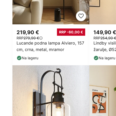
219,90 €
149,90 
RRP -60,00 €
RRP
279,90 €
RRP
254,90 
Lucande podna lampa Alviero, 157
Lindby visil
cm, crna, metal, mramor
žarulje, Ø5
Na lageru
Na lageru