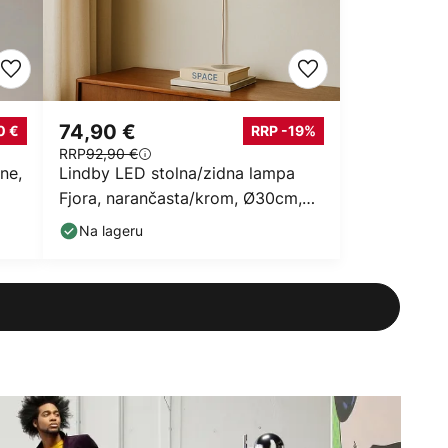
74,90 €
0 €
RRP -19%
RRP
92,90 €
ne,
Lindby LED stolna/zidna lampa
Fjora, narančasta/krom, Ø30cm,
dim.
Na lageru