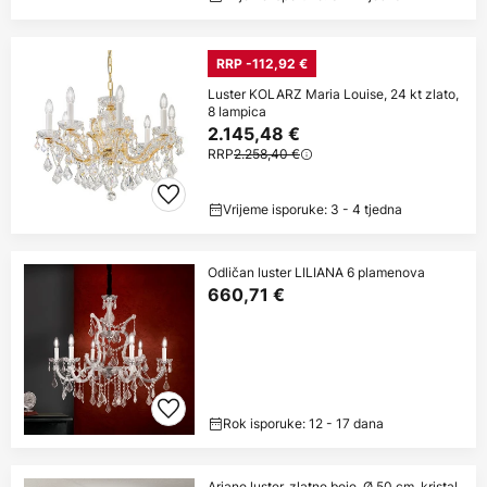
RRP -112,92 €
Luster KOLARZ Maria Louise, 24 kt zlato,
8 lampica
2.145,48 €
RRP
2.258,40 €
Vrijeme isporuke: 3 - 4 tjedna
Odličan luster LILIANA 6 plamenova
660,71 €
Rok isporuke: 12 - 17 dana
Ariane luster, zlatne boje, Ø 50 cm, kristal,