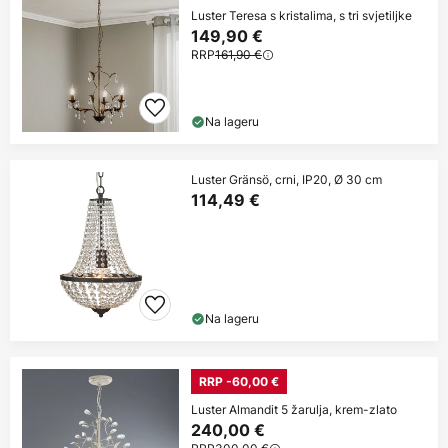
Luster Teresa s kristalima, s tri svjetiljke
149,90 €
RRP
161,90 €
Na lageru
Luster Gränsö, crni, IP20, Ø 30 cm
114,49 €
Na lageru
RRP -60,00 €
Luster Almandit 5 žarulja, krem-zlato
240,00 €