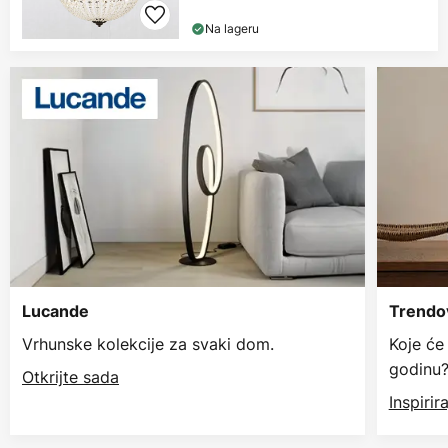
Na lageru
Lucande
Trendov
Vrhunske kolekcije za svaki dom.
Koje će
godinu
Otkrijte sada
Inspiri