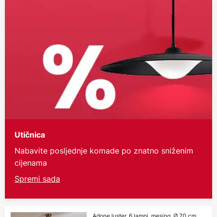
Utičnica
Nabavite posljednje komade po znatno sniženim
cijenama
Spremi sada
Adone luster, 6 lampi, mesing, Ø 70 cm,