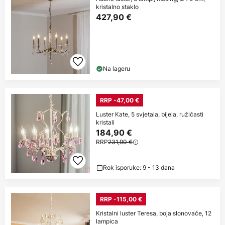
kristalno staklo
427,90 €
Na lageru
RRP -47,00 €
Luster Kate, 5 svjetala, bijela, ružičasti
kristali
184,90 €
RRP
231,90 €
Rok isporuke: 9 - 13 dana
RRP -115,00 €
Kristalni luster Teresa, boja slonovače, 12
lampica