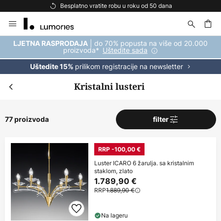
Besplatna dostava za kupnju iznad 69 €
Skip
to
Content
| do 70% popusta na više od 20.000
LJETNA RASPRODAJA
proizvoda*
Uštedite sada
prilikom registracije na newsletter
Uštedite 15%
Kristalni lusteri
77 proizvoda
filter
RRP -100,00 €
Luster ICARO 6 žarulja. sa kristalnim
staklom, zlato
1.789,90 €
RRP
1.889,90 €
Na lageru