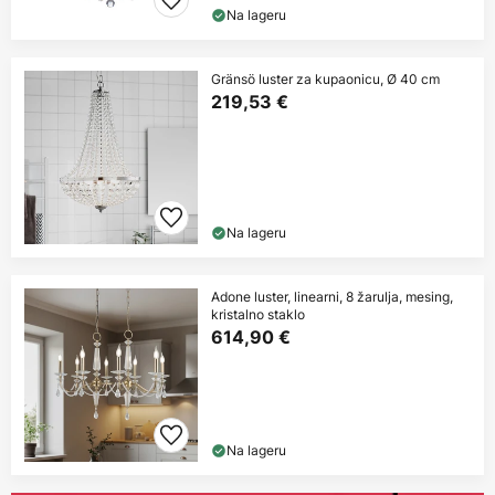
Na lageru
Gränsö luster za kupaonicu, Ø 40 cm
219,53 €
Na lageru
Adone luster, linearni, 8 žarulja, mesing,
kristalno staklo
614,90 €
Na lageru