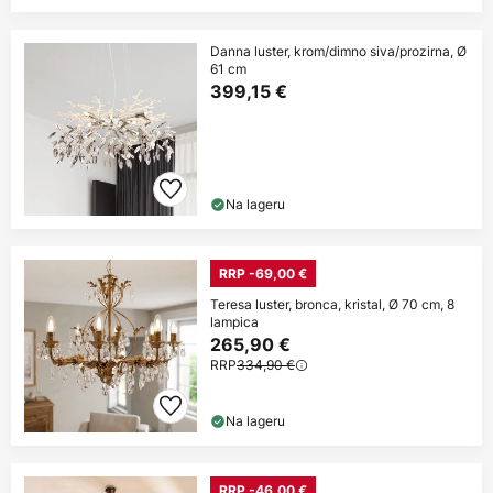
Danna luster, krom/dimno siva/prozirna, Ø
61 cm
399,15 €
Na lageru
RRP -69,00 €
Teresa luster, bronca, kristal, Ø 70 cm, 8
lampica
265,90 €
RRP
334,90 €
Na lageru
RRP -46,00 €