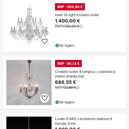
RRP -350,00 €
Hale 18-light kristalni luster
1.400,00 €
RRP
1.750,00 €
Na lageru
RRP -36,13 €
Cristallo luster, 6 lampica. u starinskoj
zlatno smeđoj boji
686,55 €
RRP
722,68 €
Na lageru
Luster ICARO s kristalnim staklom 8
žarulja, krom