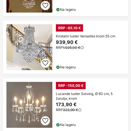
Na lageru
RRP -85,10 €
Kristalni luster Versailles krom 55 cm
939,90 €
RRP
1.025,00 €
Na lageru
RRP -150,00 €
Lucande luster Solveig, Ø 60 cm, 5
žarulja, krom
173,90 €
RRP
323,90 €
Na lageru