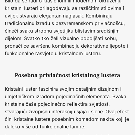
Bilo da se radi o klasičnom ili modernom okruženju,
kristalni lusteri prilagođavaju se različitim stilovima i
uvijek stvaraju elegantan naglasak. Kombiniraju
tradicionalnu izradu s bezvremenskom privlačnošću,
čineći svaku stropnu svjetiljku blistavim središnjim
dijelom. Svatko tko želi vizualno poboljšati sobu,
pronaći će savršenu kombinaciju dekorativne ljepote i
funkcionalne rasvjete u kristalnom lusteru.
Posebna privlačnost kristalnog lustera
Kristalni luster fascinira svojim detaljnim dizajnom i
umjetničkom izradom pojedinačnih elemenata. Svaka
kristalna čaša pojedinačno reflektira svjetlost,
stvarajući živopisnu interakciju sjaja i sjene. Ovaj efekt
čini kristalne lustere posebnim komadom nakita koji je
daleko više od funkcionalne lampe.