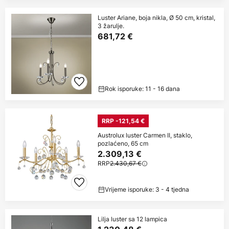
Luster Ariane, boja nikla, Ø 50 cm, kristal,
3 žarulje.
681,72 €
Rok isporuke: 11 - 16 dana
RRP -121,54 €
Austrolux luster Carmen II, staklo,
pozlaćeno, 65 cm
2.309,13 €
RRP
2.430,67 €
Vrijeme isporuke: 3 - 4 tjedna
Lilja luster sa 12 lampica