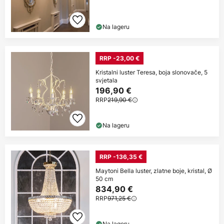
Na lageru
RRP -23,00 €
Kristalni luster Teresa, boja slonovače, 5
svjetala
196,90 €
RRP
219,90 €
Na lageru
RRP -136,35 €
Maytoni Bella luster, zlatne boje, kristal, Ø
50 cm
834,90 €
RRP
971,25 €
Na lageru