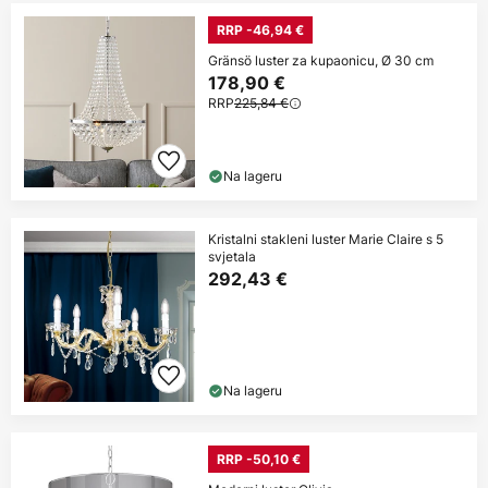
RRP -46,94 €
Gränsö luster za kupaonicu, Ø 30 cm
178,90 €
RRP
225,84 €
Na lageru
Kristalni stakleni luster Marie Claire s 5
svjetala
292,43 €
Na lageru
RRP -50,10 €