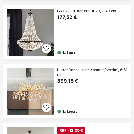
GRÄNSÖ luster, crni, IP20, Ø 40 cm
177,52 €
Na lageru
Luster Danna, zlatni/jantarni/prozirni, Ø 61
cm
399,15 €
Na lageru
RRP -12,00 €