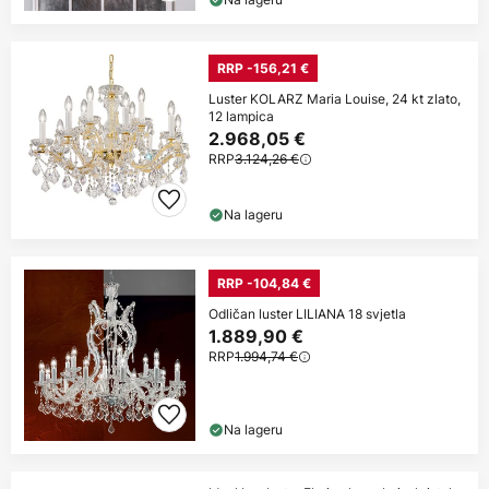
RRP -156,21 €
Luster KOLARZ Maria Louise, 24 kt zlato,
12 lampica
2.968,05 €
RRP
3.124,26 €
Na lageru
RRP -104,84 €
Odličan luster LILIANA 18 svjetla
1.889,90 €
RRP
1.994,74 €
Na lageru