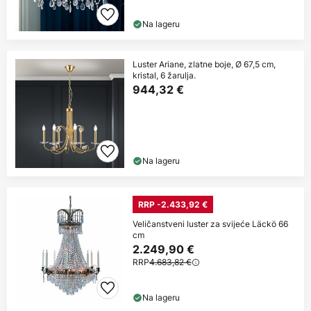
Na lageru
Luster Ariane, zlatne boje, Ø 67,5 cm,
kristal, 6 žarulja.
944,32 €
Na lageru
RRP -2.433,92 €
Veličanstveni luster za svijeće Läckö 66
cm
2.249,90 €
RRP
4.683,82 €
Na lageru