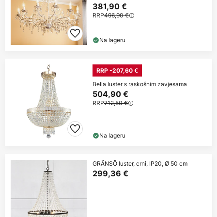
381,90 €
RRP
496,90 €
Na lageru
RRP -207,60 €
Bella luster s raskošnim zavjesama
504,90 €
RRP
712,50 €
Na lageru
GRÄNSÖ luster, crni, IP20, Ø 50 cm
299,36 €