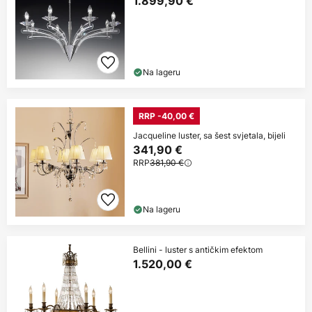
1.899,90 €
Na lageru
RRP -40,00 €
Jacqueline luster, sa šest svjetala, bijeli
341,90 €
RRP
381,90 €
Na lageru
Bellini - luster s antičkim efektom
1.520,00 €