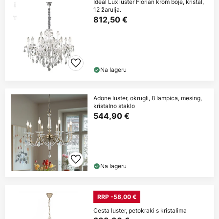
Ideal Lux luster Florian krom boje, kristal,
12 žarulja.
812,50 €
Na lageru
Adone luster, okrugli, 8 lampica, mesing,
kristalno staklo
544,90 €
Na lageru
RRP -58,00 €
Cesta luster, petokraki s kristalima