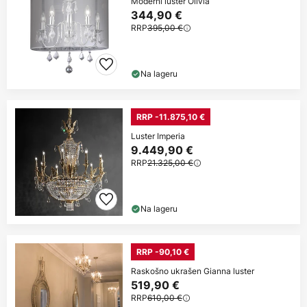
Moderni luster Olivia
344,90 €
RRP
395,00 €
Na lageru
RRP -11.875,10 €
Luster Imperia
9.449,90 €
RRP
21.325,00 €
Na lageru
RRP -90,10 €
Raskošno ukrašen Gianna luster
519,90 €
RRP
610,00 €