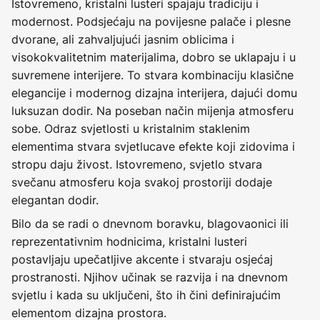
Istovremeno, kristalni lusteri spajaju tradiciju i
modernost. Podsjećaju na povijesne palače i plesne
dvorane, ali zahvaljujući jasnim oblicima i
visokokvalitetnim materijalima, dobro se uklapaju i u
suvremene interijere. To stvara kombinaciju klasične
elegancije i modernog dizajna interijera, dajući domu
luksuzan dodir. Na poseban način mijenja atmosferu
sobe. Odraz svjetlosti u kristalnim staklenim
elementima stvara svjetlucave efekte koji zidovima i
stropu daju živost. Istovremeno, svjetlo stvara
svečanu atmosferu koja svakoj prostoriji dodaje
elegantan dodir.
Bilo da se radi o dnevnom boravku, blagovaonici ili
reprezentativnim hodnicima, kristalni lusteri
postavljaju upečatljive akcente i stvaraju osjećaj
prostranosti. Njihov učinak se razvija i na dnevnom
svjetlu i kada su uključeni, što ih čini definirajućim
elementom dizajna prostora.