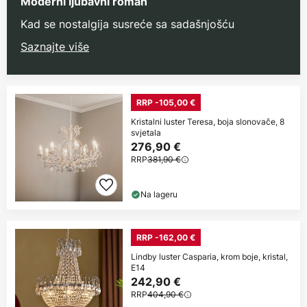
Moderni ljubavni roman
Kad se nostalgija susreće sa sadašnjošću
Saznajte više
RRP -105,00 €
Kristalni luster Teresa, boja slonovače, 8
svjetala
276,90 €
RRP
381,90 €
Na lageru
RRP -162,00 €
Lindby luster Casparia, krom boje, kristal,
E14
242,90 €
RRP
404,90 €