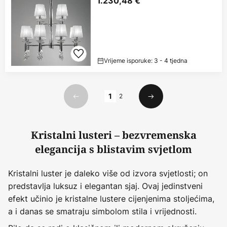
1.230,48 €
Vrijeme isporuke: 3 - 4 tjedna
Stranica
1
2
Prethodno
Sljedeći
Kristalni lusteri – bezvremenska
elegancija s blistavim svjetlom
Kristalni luster je daleko više od izvora svjetlosti; on
predstavlja luksuz i elegantan sjaj. Ovaj jedinstveni
efekt učinio je kristalne lustere cijenjenima stoljećima,
a i danas se smatraju simbolom stila i vrijednosti.