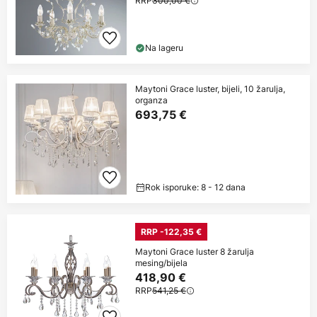
RRP
300,00 €
Na lageru
Maytoni Grace luster, bijeli, 10 žarulja,
organza
693,75 €
Rok isporuke: 8 - 12 dana
RRP -122,35 €
Maytoni Grace luster 8 žarulja
mesing/bijela
418,90 €
RRP
541,25 €