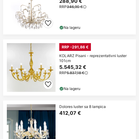
288,90 €
RRP
346,90 €
Na lageru
RRP -291,86 €
KOLARZ Pisani - reprezentativni luster
101cm
5.545,32 €
RRP
5.837,18 €
Na lageru
Dolores luster sa 8 lampica
412,07 €