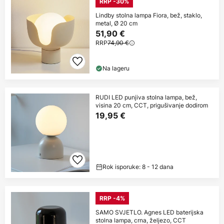
RRP -30%
Lindby stolna lampa Fiora, bež, staklo,
metal, Ø 20 cm
51,90 €
RRP
74,90 €
Na lageru
RUDI LED punjiva stolna lampa, bež,
visina 20 cm, CCT, prigušivanje dodirom
19,95 €
Rok isporuke: 8 - 12 dana
RRP -4%
SAMO SVJETLO. Agnes LED baterijska
stolna lampa, crna, željezo, CCT