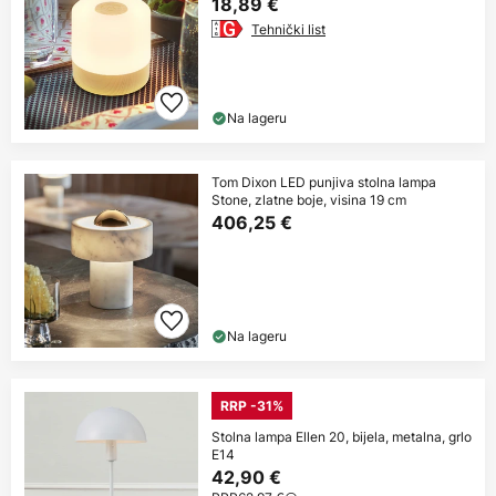
18,89 €
Tehnički list
Na lageru
Tom Dixon LED punjiva stolna lampa
Stone, zlatne boje, visina 19 cm
406,25 €
Na lageru
RRP -31%
Stolna lampa Ellen 20, bijela, metalna, grlo
E14
42,90 €