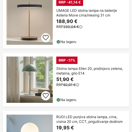
RRP -41,14 €
UMAGE LED stolna lampa na baterije
Asteria Move crna/mesing 31 cm
188,90 €
RRP
230,04 €
Na lageru
RRP -17%
Stolna lampa Ellen 20, prašnjavo zelena,
metalna, grlo E14
51,90 €
RRP
62,97 €
Na lageru
RUDI LED punjiva stolna lampa, crna,
visina 20 cm, CCT, prigušivanje dodirom
19,95 €