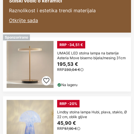
Stilski vodič o keramici
Raznolikost i estetika trendi materijala
Otkrijte sada
Sponzorirano
RRP -34,51 €
UMAGE LED stolna lampa na baterije
Asteria Move biserno bijela/mesing 31cm
195,53 €
RRP
230,04 €
Na lageru
RRP -20%
Lindby stolna lampa Hubi, plava, staklo, Ø
22 cm, oblik gljive
45,90 €
RRP
57,90 €