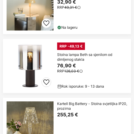
32,90 €
RRP
49,31 €
Na lageru
RRP -49,13 €
Stolna lampa Beth sa sjenilom od
dimljenog stakla
76,90 €
RRP
126,03 €
Rok isporuke: 9 - 13 dana
Kartell Big Battery - Stolna svjetiljka IP20,
prozirna
255,25 €