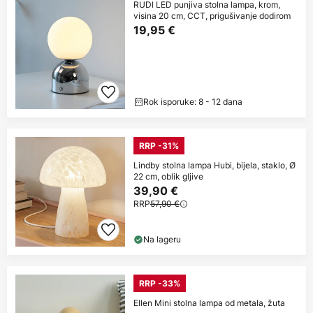
RUDI LED punjiva stolna lampa, krom,
visina 20 cm, CCT, prigušivanje dodirom
19,95 €
Rok isporuke: 8 - 12 dana
RRP -31%
Lindby stolna lampa Hubi, bijela, staklo, Ø
22 cm, oblik gljive
39,90 €
RRP
57,90 €
Na lageru
RRP -33%
Ellen Mini stolna lampa od metala, žuta