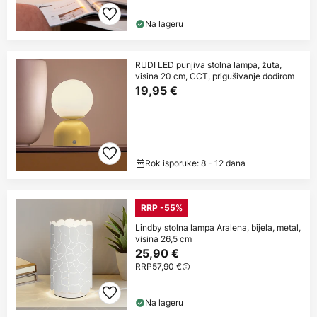
Na lageru
RUDI LED punjiva stolna lampa, žuta,
visina 20 cm, CCT, prigušivanje dodirom
19,95 €
Rok isporuke: 8 - 12 dana
RRP -55%
Lindby stolna lampa Aralena, bijela, metal,
visina 26,5 cm
25,90 €
RRP
57,90 €
Na lageru