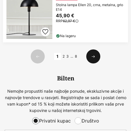
Stolna lampa Ellen 20, crna, metalna, grlo
E14
45,90 €
RRP
62,97 €
Na lageru
Stranica
1
2
3
...
8
Prethodno
Sljedeći
Bilten
Nemojte propustiti naše najbolje ponude, ekskluzivne akcije i
najnovije trendove u rasvjeti. Registrirajte se sada i poslat ćemo
vam kupon* od 15 % koji možete iskoristiti prilikom vaše prve
kupovine u našoj internetskoj trgovini.
Privatni kupac
Društvo