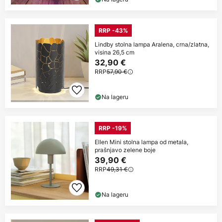
RRP -43%
Lindby stolna lampa Aralena, crna/zlatna,
visina 26,5 cm
32,90 €
RRP
57,90 €
Na lageru
RRP -19%
Ellen Mini stolna lampa od metala,
prašnjavo zelene boje
39,90 €
RRP
49,31 €
Na lageru