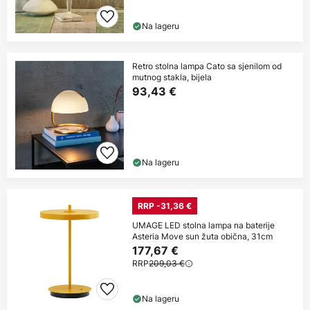
Na lageru
Retro stolna lampa Cato sa sjenilom od
mutnog stakla, bijela
93,43 €
Na lageru
RRP -31,36 €
UMAGE LED stolna lampa na baterije
Asteria Move sun žuta obična, 31cm
177,67 €
RRP
209,03 €
Na lageru