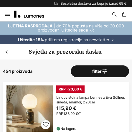
Besplatna dostava za kupnju iznad 69 €
Skip
to
Content
| do 70% popusta na više od 20.000
LJETNA RASPRODAJA
proizvoda*
Uštedite sada
prilikom registracije na newsletter
Uštedite 15%
Svjetla za prozorsku dasku
454 proizvoda
filter
RRP -23,00 €
Lindby stolna lampa Lennes x Eva Söllner,
smeđa, mramor, Ø20cm
115,90 €
RRP
138,90 €
Na lageru