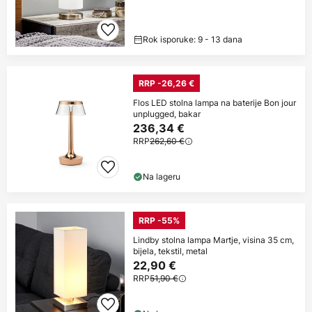
Rok isporuke: 9 - 13 dana
RRP -26,26 €
Flos LED stolna lampa na baterije Bon jour
unplugged, bakar
236,34 €
RRP
262,60 €
Na lageru
RRP -55%
Lindby stolna lampa Martje, visina 35 cm,
bijela, tekstil, metal
22,90 €
RRP
51,90 €