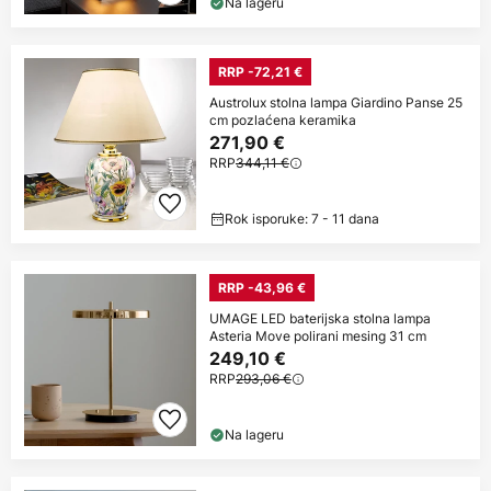
Na lageru
RRP -72,21 €
Austrolux stolna lampa Giardino Panse 25
cm pozlaćena keramika
271,90 €
RRP
344,11 €
Rok isporuke: 7 - 11 dana
RRP -43,96 €
UMAGE LED baterijska stolna lampa
Asteria Move polirani mesing 31 cm
249,10 €
RRP
293,06 €
Na lageru