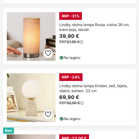
RRP -31%
Lindby stolna lampa Ronja, visina 26 cm,
krem boja, tekstil
39,90 €
RRP
57,90 €
Na lageru
RRP -24%
Lindby stolna lampa Kirstan, bež, bijela,
staklo, kamen, 33 cm
69,90 €
RRP
92,90 €
Na lageru
Nov
RRP -23,00 €