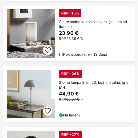
RRP -15%
Claire stolna lampa sa sivim sjenilom od
tkanine
23,90 €
RRP
28,35 €
Rok isporuke: 9 - 13 dana
RRP -28%
Stolna lampa Ellen 20, bež, metalna, grlo
E14
44,90 €
RRP
62,97 €
Na lageru
RRP -27%