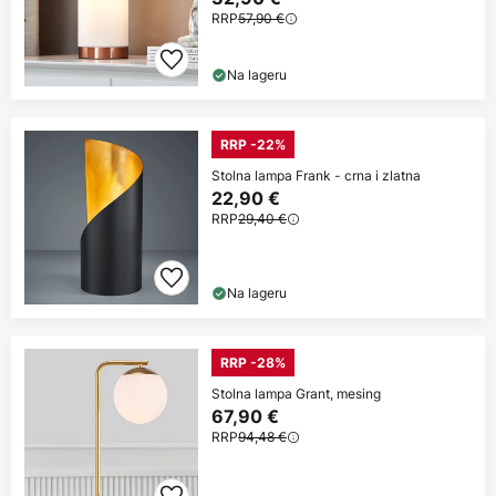
RRP
57,90 €
Na lageru
RRP -22%
Stolna lampa Frank - crna i zlatna
22,90 €
RRP
29,40 €
Na lageru
RRP -28%
Stolna lampa Grant, mesing
67,90 €
RRP
94,48 €