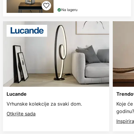
Na lageru
Lucande
Trendov
Vrhunske kolekcije za svaki dom.
Koje će
godinu
Otkrijte sada
Inspiri