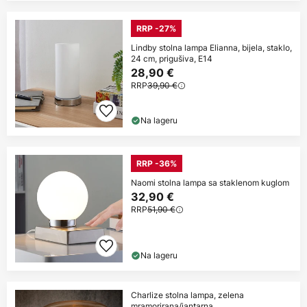
RRP -27%
Lindby stolna lampa Elianna, bijela, staklo,
24 cm, prigušiva, E14
28,90 €
RRP
39,90 €
Na lageru
RRP -36%
Naomi stolna lampa sa staklenom kuglom
32,90 €
RRP
51,90 €
Na lageru
Charlize stolna lampa, zelena
mramorirana/jantarna