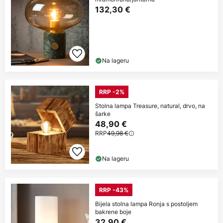
132,30 €
Na lageru
RRP -2%
Stolna lampa Treasure, natural, drvo, na
šarke
48,90 €
RRP
49,98 €
Na lageru
RRP -43%
Bijela stolna lampa Ronja s postoljem
bakrene boje
32,90 €