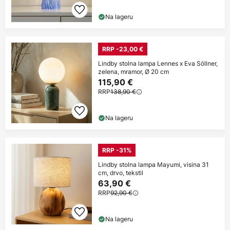
Na lageru
RRP -23,00 €
Lindby stolna lampa Lennes x Eva Söllner,
zelena, mramor, Ø 20 cm
115,90 €
RRP
138,90 €
Na lageru
RRP -31%
Lindby stolna lampa Mayumi, visina 31
cm, drvo, tekstil
63,90 €
RRP
92,90 €
Na lageru