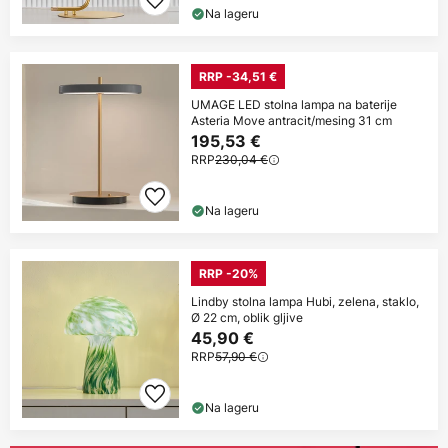
Na lageru
RRP -34,51 €
UMAGE LED stolna lampa na baterije
Asteria Move antracit/mesing 31 cm
195,53 €
RRP
230,04 €
Na lageru
RRP -20%
Lindby stolna lampa Hubi, zelena, staklo,
Ø 22 cm, oblik gljive
45,90 €
RRP
57,90 €
Na lageru