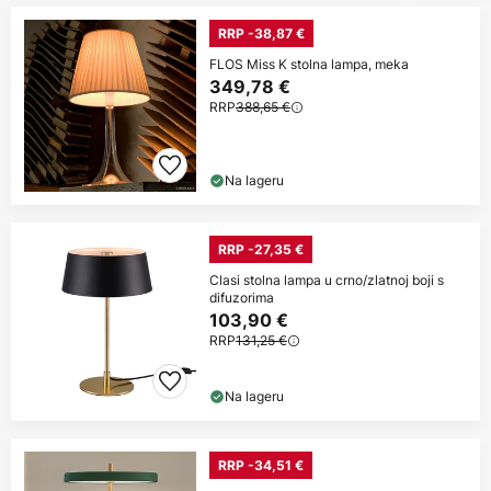
RRP -38,87 €
FLOS Miss K stolna lampa, meka
349,78 €
RRP
388,65 €
Na lageru
RRP -27,35 €
Clasi stolna lampa u crno/zlatnoj boji s
difuzorima
103,90 €
RRP
131,25 €
Na lageru
RRP -34,51 €