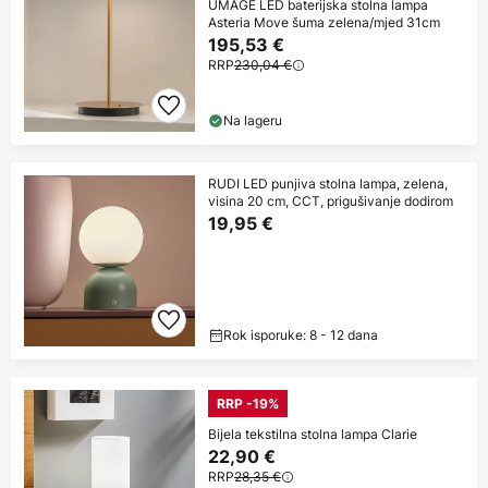
UMAGE LED baterijska stolna lampa
Asteria Move šuma zelena/mjed 31cm
195,53 €
RRP
230,04 €
Na lageru
RUDI LED punjiva stolna lampa, zelena,
visina 20 cm, CCT, prigušivanje dodirom
19,95 €
Rok isporuke: 8 - 12 dana
RRP -19%
Bijela tekstilna stolna lampa Clarie
22,90 €
RRP
28,35 €