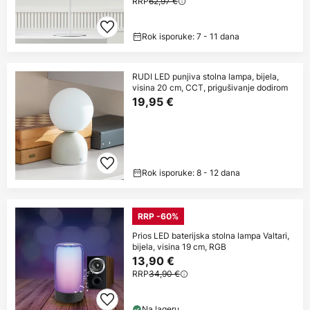
RRP
62,97 €
Rok isporuke: 7 - 11 dana
RUDI LED punjiva stolna lampa, bijela,
visina 20 cm, CCT, prigušivanje dodirom
19,95 €
Rok isporuke: 8 - 12 dana
RRP -60%
Prios LED baterijska stolna lampa Valtari,
bijela, visina 19 cm, RGB
13,90 €
RRP
34,90 €
Na lageru