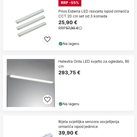
RRP -55%
Prios Esbena LED rasvjeta ispod ormarića
CCT 20 cm set od 3 komada
25,90 €
RRP
57,90 €
Na lageru
Helestra Onta LED svjetlo za ogledalo, 90
cm
293,75 €
Na lageru
Bijela svjetiljka senzora osvjetljenja
ormarića ispod jedinice
39,90 €