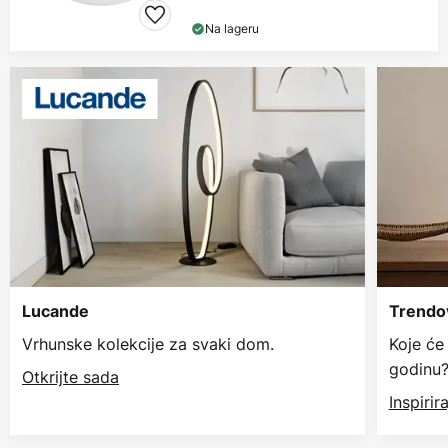
Na lageru
Lucande
Trendov
Vrhunske kolekcije za svaki dom.
Koje će
godinu
Otkrijte sada
Inspiri