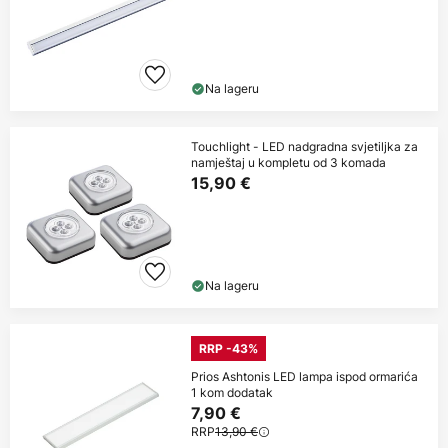
Na lageru
Touchlight - LED nadgradna svjetiljka za
namještaj u kompletu od 3 komada
15,90 €
Na lageru
RRP -43%
Prios Ashtonis LED lampa ispod ormarića
1 kom dodatak
7,90 €
RRP
13,90 €