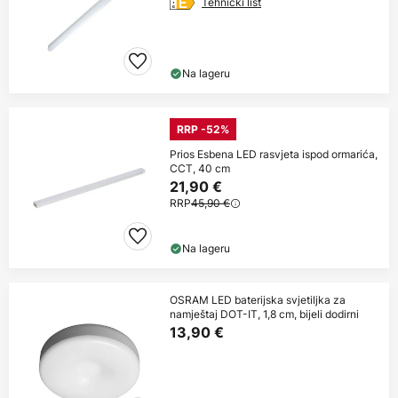
Tehnički list
Na lageru
RRP -52%
Prios Esbena LED rasvjeta ispod ormarića,
CCT, 40 cm
21,90 €
RRP
45,90 €
Na lageru
OSRAM LED baterijska svjetiljka za
namještaj DOT-IT, 1,8 cm, bijeli dodirni
13,90 €