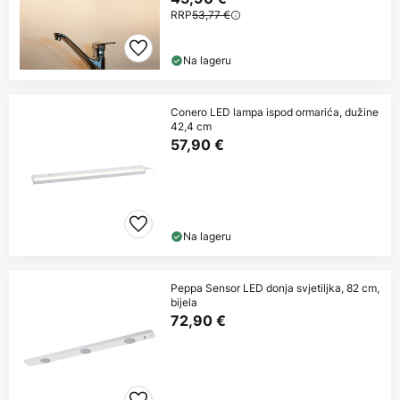
RRP
53,77 €
Na lageru
Conero LED lampa ispod ormarića, dužine
42,4 cm
57,90 €
Na lageru
Peppa Sensor LED donja svjetiljka, 82 cm,
bijela
72,90 €