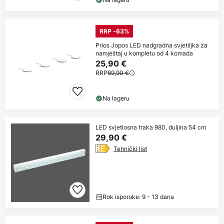
RRP -63%
Prios Jopos LED nadgradna svjetiljka za
namještaj u kompletu od 4 komada
25,90 €
RRP
69,90 €
Na lageru
LED svjetlosna traka 980, duljina 54 cm
29,90 €
Tehnički list
Rok isporuke: 9 - 13 dana