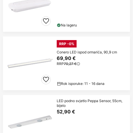
Na lageru
RRP -0%
Conero LED ispod ormarića, 90,9 cm
69,90 €
RRP
70,27 €
Rok isporuke: 11 - 16 dana
LED podno svjetlo Peppa Sensor, 55cm,
bijelo
52,90 €