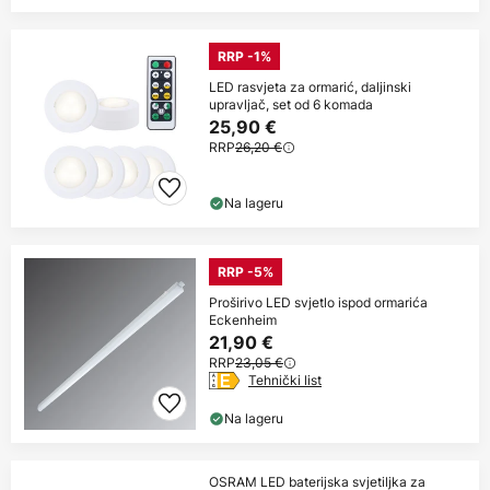
RRP -1%
LED rasvjeta za ormarić, daljinski
upravljač, set od 6 komada
25,90 €
RRP
26,20 €
Na lageru
RRP -5%
Proširivo LED svjetlo ispod ormarića
Eckenheim
21,90 €
RRP
23,05 €
Tehnički list
Na lageru
OSRAM LED baterijska svjetiljka za