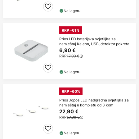
Na lageru
RRP -61%
Prios LED baterijska svjetiljka za
namještaj Kaleon, USB, detektor pokreta
6,90 €
RRP
17,90 €
Na lageru
RRP -60%
Prios Jopos LED nadgradna svjetiljka za
namještaj u kompletu od 3 kom
22,90 €
RRP
57,90 €
Na lageru