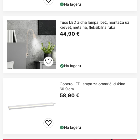
Na lageru
Tuso LED zidna lampa, bež, montaža uz
krevet, metalna, fleksibilna ruka
44,90 €
Na lageru
Conero LED lampa za ormarić, dužina
60,9 cm
58,90 €
Na lageru