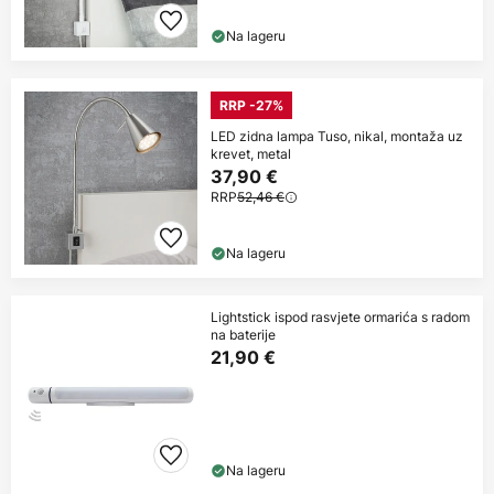
Na lageru
RRP -27%
LED zidna lampa Tuso, nikal, montaža uz
krevet, metal
37,90 €
RRP
52,46 €
Na lageru
Lightstick ispod rasvjete ormarića s radom
na baterije
21,90 €
Na lageru