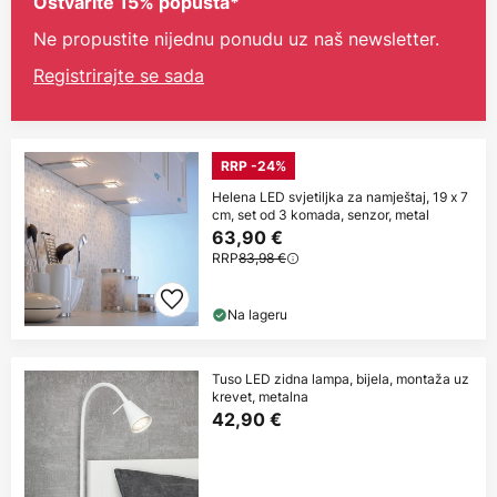
Ostvarite 15% popusta*
Ne propustite nijednu ponudu uz naš newsletter.
Registrirajte se sada
RRP -24%
Helena LED svjetiljka za namještaj, 19 x 7
cm, set od 3 komada, senzor, metal
63,90 €
RRP
83,98 €
Na lageru
Tuso LED zidna lampa, bijela, montaža uz
krevet, metalna
42,90 €