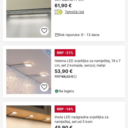
61,90 €
Tehnički list
Rok isporuke: 9 - 13 dana
RRP -21%
Helena LED svjetiljka za namještaj, 19 x 7
cm, set 2 komada, senzor, metal
53,90 €
RRP
68,22 €
Na lageru
RRP -14%
Imola LED nadgradna svjetiljka za
namještaj, set od 3 kom
45,90 €