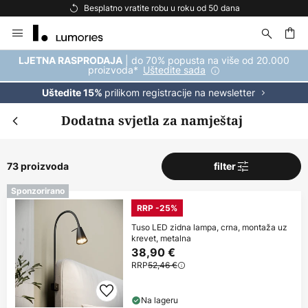
Besplatna dostava za kupnju iznad 69 €
Skip
to
Content
| do 70% popusta na više od 20.000
LJETNA RASPRODAJA
proizvoda*
Uštedite sada
prilikom registracije na newsletter
Uštedite 15%
Dodatna svjetla za namještaj
73 proizvoda
filter
Sponzorirano
RRP -25%
Tuso LED zidna lampa, crna, montaža uz
krevet, metalna
38,90 €
RRP
52,46 €
Na lageru