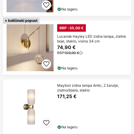
Na lageru
+ količinski popust
RRP -35,00 €
Lucande Hayley LED zidna lampa, zlatne
boje, staklo, visina 34 cm
74,90 €
RRP
109,90 €
Na lageru
Maytoni zidna lampa Antic, 2 žarulje,
zlatno/bijela, staklo
171,25 €
Na lageru