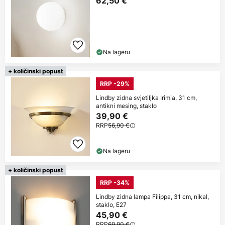
62,50 €
Na lageru
+ količinski popust
RRP -29%
Lindby zidna svjetiljka Irimia, 31 cm,
antikni mesing, staklo
39,90 €
RRP
56,90 €
Na lageru
+ količinski popust
RRP -34%
Lindby zidna lampa Filippa, 31 cm, nikal,
staklo, E27
45,90 €
RRP
69,90 €