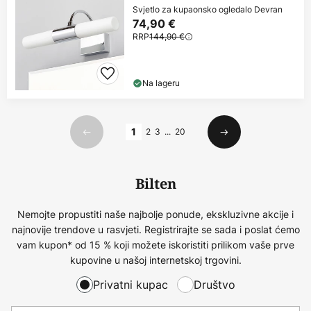
Svjetlo za kupaonsko ogledalo Devran
74,90 €
RRP
144,90 €
Na lageru
Stranica
1
2
3
...
20
Prethodno
Sljedeći
Bilten
Nemojte propustiti naše najbolje ponude, ekskluzivne akcije i
najnovije trendove u rasvjeti. Registrirajte se sada i poslat ćemo
vam kupon* od 15 % koji možete iskoristiti prilikom vaše prve
kupovine u našoj internetskoj trgovini.
Privatni kupac
Društvo