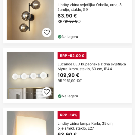
Lindby zidna svjetiljka Orbelia, crna, 3
žarulje, staklo, G9
63,90 €
RRP
81,90 €
Na lageru
RRP -52,00 €
Lucande LED kupaonska zidna svjetiljka
Myrra, krom, staklo, 60 cm, IP44
109,90 €
RRP
161,90 €
Na lageru
RRP -14%
Lindby zidna lampa Karla, 35 cm,
bijela/nikl, staklo, E27
63,90 €