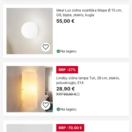
Ideal Lux zidna svjetiljka Mapa Ø 15 cm,
G9, bijela, staklo, kugla
55,00 €
Na lageru
RRP -27%
Lindby zidna lampa Tuli, 28 cm, staklo,
poluokruglo, E14
28,90 €
RRP
39,90 €
Na lageru
RRP -70,00 €