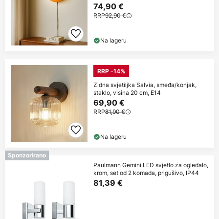
74,90 €
RRP
92,90 €
Na lageru
RRP -14%
Zidna svjetiljka Salvia, smeđa/konjak,
staklo, visina 20 cm, E14
69,90 €
RRP
81,90 €
Na lageru
Sponzorirano
Paulmann Gemini LED svjetlo za ogledalo,
krom, set od 2 komada, prigušivo, IP44
81,39 €