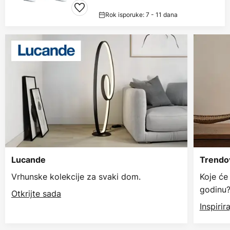
Rok isporuke: 7 - 11 dana
Lucande
Trendov
Vrhunske kolekcije za svaki dom.
Koje će
godinu
Otkrijte sada
Inspiri