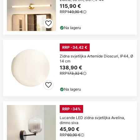
115,90 €
RRP
149,90 €
Na lageru
RRP -34,42 €
Zidna svjetiljka Artemide Dioscuri, IP44, Ø
14 cm
138,90 €
RRP
173,32 €
Na lageru
RRP -34%
Lucande LED zidna svjetiljka Avelina,
dimno siva
45,90 €
RRP
69,90 €