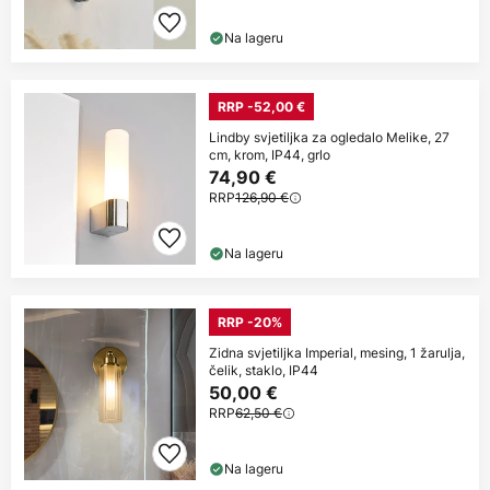
Na lageru
RRP -52,00 €
Lindby svjetiljka za ogledalo Melike, 27
cm, krom, IP44, grlo
74,90 €
RRP
126,90 €
Na lageru
RRP -20%
Zidna svjetiljka Imperial, mesing, 1 žarulja,
čelik, staklo, IP44
50,00 €
RRP
62,50 €
Na lageru