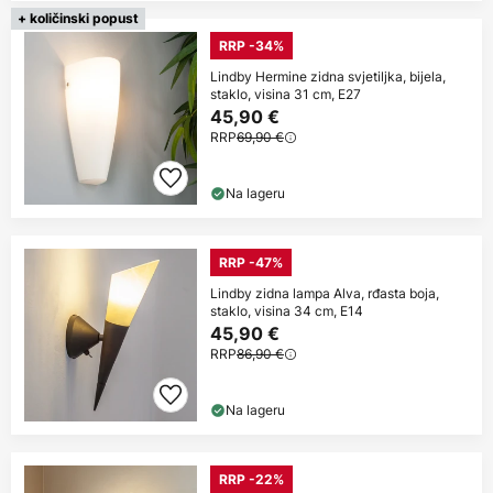
+ količinski popust
RRP -34%
Lindby Hermine zidna svjetiljka, bijela,
staklo, visina 31 cm, E27
45,90 €
RRP
69,90 €
Na lageru
RRP -47%
Lindby zidna lampa Alva, rđasta boja,
staklo, visina 34 cm, E14
45,90 €
RRP
86,90 €
Na lageru
RRP -22%