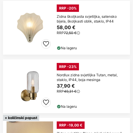
RRP -20%
Zidna školjkasta svjetiljka, satensko
bijela, školjkasti oblik, staklo, IP44
58,00 €
RRP
72,50 €
Na lageru
RRP -23%
Nordlux zidna svjetiljka Tutan, metal,
staklo, IP44, boja mesinga
37,90 €
RRP
49,31 €
Na lageru
+ količinski popust
RRP -19,00 €