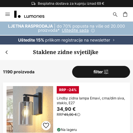
Besplatna dostava za kupnju iznad 69 €
Skip
to
Content
| do 70% popusta na više od 20.000
LJETNA RASPRODAJA
proizvoda*
Uštedite sada
prilikom registracije na newsletter
Uštedite 15%
Staklene zidne svjetiljke
1190 proizvoda
filter
RRP -24%
Lindby zidna lampa Emavi, crna/dim siva,
staklo, E27
34,90 €
RRP
45,90 €
Na lageru