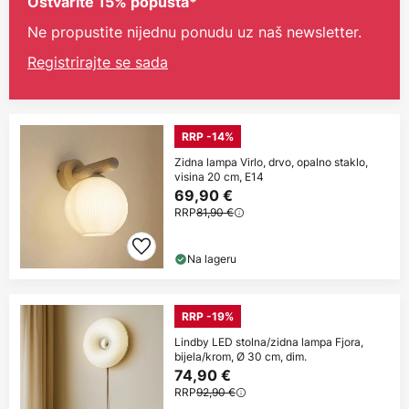
Ostvarite 15% popusta*
Ne propustite nijednu ponudu uz naš newsletter.
Registrirajte se sada
RRP -14%
Zidna lampa Virlo, drvo, opalno staklo,
visina 20 cm, E14
69,90 €
RRP
81,90 €
Na lageru
RRP -19%
Lindby LED stolna/zidna lampa Fjora,
bijela/krom, Ø 30 cm, dim.
74,90 €
RRP
92,90 €