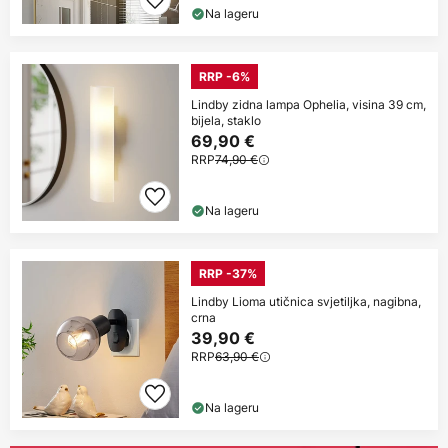
Na lageru
RRP -6%
Lindby zidna lampa Ophelia, visina 39 cm,
bijela, staklo
69,90 €
RRP
74,90 €
Na lageru
RRP -37%
Lindby Lioma utičnica svjetiljka, nagibna,
crna
39,90 €
RRP
63,90 €
Na lageru