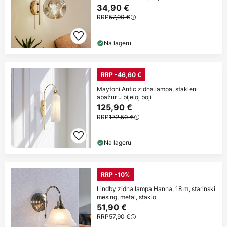
34,90 €
RRP
57,90 €
Na lageru
RRP -46,60 €
Maytoni Antic zidna lampa, stakleni
abažur u bijeloj boji
125,90 €
RRP
172,50 €
Na lageru
RRP -10%
Lindby zidna lampa Hanna, 18 m, starinski
mesing, metal, staklo
51,90 €
RRP
57,90 €