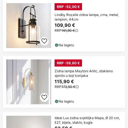
RRP -52,00 €
Lindby Rozalie zidna lampa, crna, metal,
lampion, 44cm
109,90 €
RRP
161,90 €
Na lageru
RRP -56,60 €
Zidna lampa Maytoni Antic, stakleno
sjenilo u boji konjaka
115,90 €
RRP
172,50 €
Na lageru
Ideal Lux zidna svjetiljka Mapa, Ø 20 cm,
E27, bijela, staklo, kugla