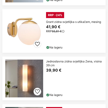
RRP -24%
Grant zidna svjetiljka s utikačem, mesing
41,90 €
RRP
55,61 €
Na lageru
Jednostavna zidna svjetiljka Zena, visina
39 cm
39,90 €
Na lageru