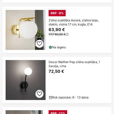
RRP -8%
Zidna svjetiljka Aurora, zlatna boja,
staklo, visina 17 cm, kugla, E14
63,90 €
RRP
69,90 €
Na lageru
Decor Walther Pep zidna svjetiljka, 1
žarulja, crna
72,50 €
Rok isporuke: 9 - 13 dana
RRP -13%