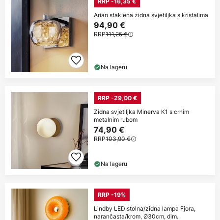
RRP -16,35 €
Arian staklena zidna svjetiljka s kristalima
94,90 €
RRP
111,25 €
Na lageru
RRP -29,00 €
Zidna svjetiljka Minerva K1 s crnim
metalnim rubom
74,90 €
RRP
103,90 €
Na lageru
RRP -19%
Lindby LED stolna/zidna lampa Fjora,
narančasta/krom, Ø30cm, dim.