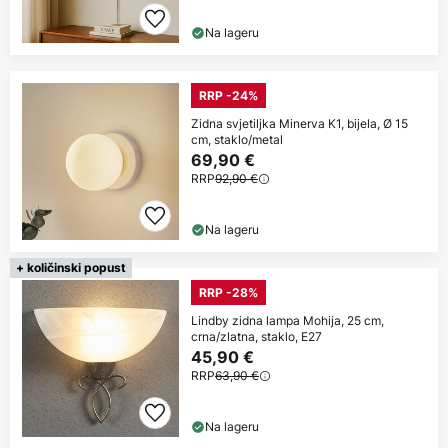
Na lageru
RRP -24%
Zidna svjetiljka Minerva K1, bijela, Ø 15
cm, staklo/metal
69,90 €
RRP
92,90 €
Na lageru
+ količinski popust
RRP -28%
Lindby zidna lampa Mohija, 25 cm,
crna/zlatna, staklo, E27
45,90 €
RRP
63,90 €
Na lageru