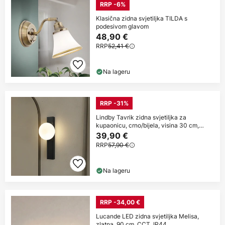
RRP -6%
Klasična zidna svjetiljka TILDA s
podesivom glavom
48,90 €
RRP
52,41 €
Na lageru
RRP -31%
Lindby Tavrik zidna svjetiljka za
kupaonicu, crno/bijela, visina 30 cm,
staklo
39,90 €
RRP
57,90 €
Na lageru
RRP -34,00 €
Lucande LED zidna svjetiljka Melisa,
zlatna, 90 cm, CCT, IP44