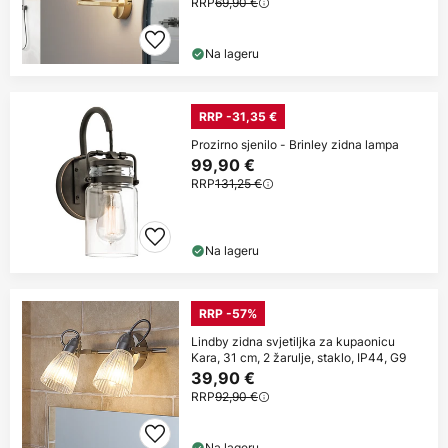
RRP
69,90 €
Na lageru
RRP -31,35 €
Prozirno sjenilo - Brinley zidna lampa
99,90 €
RRP
131,25 €
Na lageru
RRP -57%
Lindby zidna svjetiljka za kupaonicu
Kara, 31 cm, 2 žarulje, staklo, IP44, G9
39,90 €
RRP
92,90 €
Na lageru