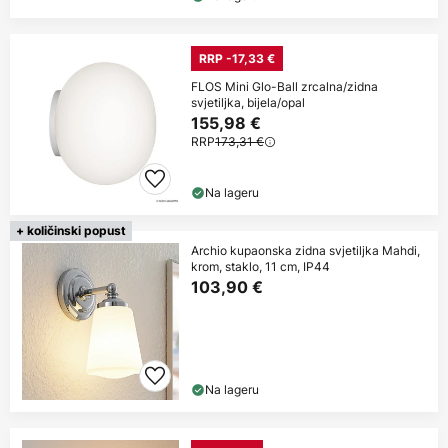
RRP -17,33 €
FLOS Mini Glo-Ball zrcalna/zidna
svjetiljka, bijela/opal
155,98 €
RRP
173,31 €
Na lageru
+ količinski popust
Archio kupaonska zidna svjetiljka Mahdi,
krom, staklo, 11 cm, IP44
103,90 €
Na lageru