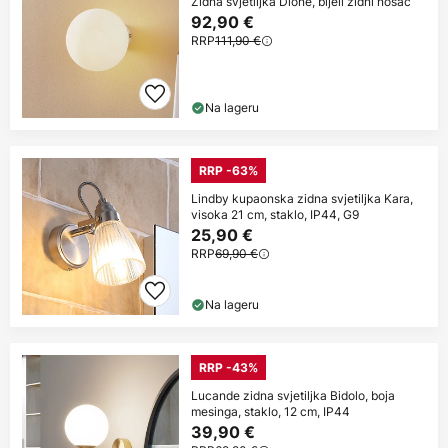
Zidna svjetiljka Dione, bijeli zidni nosač
92,90 €
RRP
111,90 €
Na lageru
RRP -63%
Lindby kupaonska zidna svjetiljka Kara,
visoka 21 cm, staklo, IP44, G9
25,90 €
RRP
69,90 €
Na lageru
RRP -43%
Lucande zidna svjetiljka Bidolo, boja
mesinga, staklo, 12 cm, IP44
39,90 €