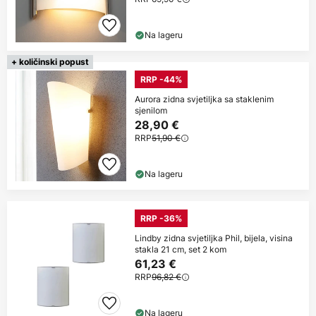
Na lageru
+ količinski popust
RRP -44%
Aurora zidna svjetiljka sa staklenim
sjenilom
28,90 €
RRP
51,90 €
Na lageru
RRP -36%
Lindby zidna svjetiljka Phil, bijela, visina
stakla 21 cm, set 2 kom
61,23 €
RRP
96,82 €
Na lageru