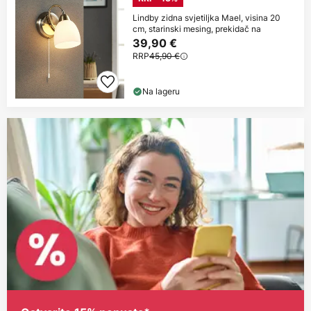
Lindby zidna svjetiljka Mael, visina 20
cm, starinski mesing, prekidač na
39,90 €
RRP
45,90 €
Na lageru