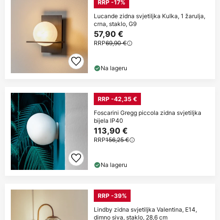
RRP -17%
Lucande zidna svjetiljka Kulka, 1 žarulja,
crna, staklo, G9
57,90 €
RRP
69,90 €
Na lageru
RRP -42,35 €
Foscarini Gregg piccola zidna svjetiljka
bijela IP40
113,90 €
RRP
156,25 €
Na lageru
RRP -39%
Lindby zidna svjetiljka Valentina, E14,
dimno siva, staklo, 28,6 cm