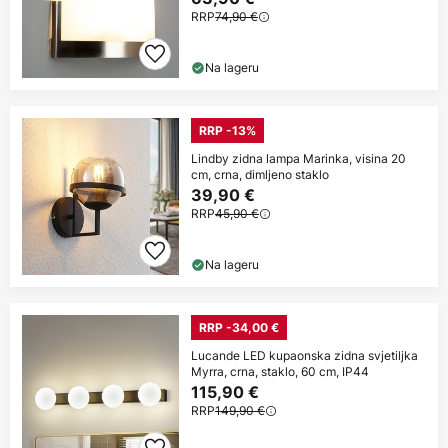
RRP
74,90 €
Na lageru
RRP -13%
Lindby zidna lampa Marinka, visina 20
cm, crna, dimljeno staklo
39,90 €
RRP
45,90 €
Na lageru
RRP -34,00 €
Lucande LED kupaonska zidna svjetiljka
Myrra, crna, staklo, 60 cm, IP44
115,90 €
RRP
149,90 €